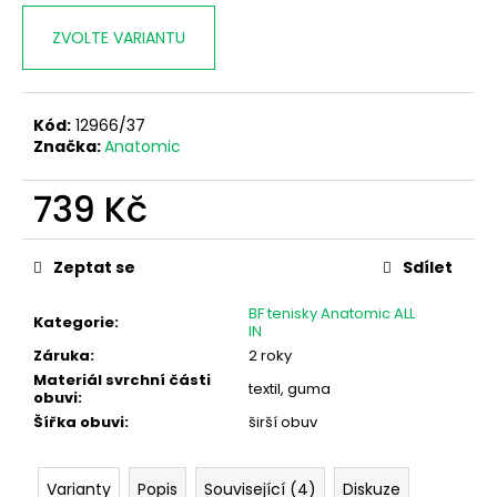
ZVOLTE VARIANTU
Kód:
12966/37
Značka:
Anatomic
739 Kč
Měrná
cena:
Zeptat se
Sdílet
BF tenisky Anatomic ALL
Kategorie
:
IN
Záruka
:
2 roky
Materiál svrchní části
textil, guma
obuvi
:
Šířka obuvi
:
širší obuv
Varianty
Popis
Související (4)
Diskuze