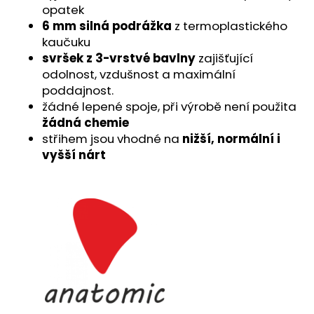
č
opatek
u
6 mm silná podrážka
z termoplastického
j
kaučuku
e
svršek z 3-vrstvé bavlny
zajišťující
m
odolnost, vzdušnost a maximální
e
poddajnost.
žádné lepené spoje, při výrobě není použita
žádná chemie
střihem jsou vhodné na
nižší, normální i
vyšší nárt