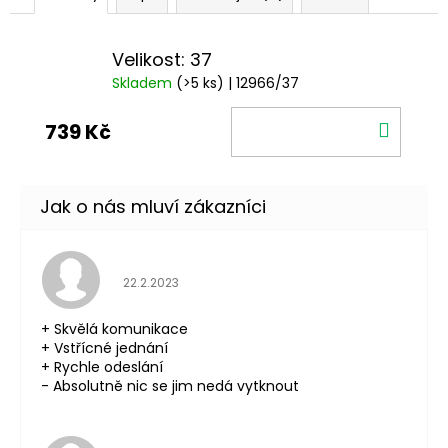
Velikost: 37
Skladem
(>5 ks)
| 12966/37
DO
739 Kč
KOŠÍ
Hodnocení obchodu je 5 z 5 hvězdiček.
22.2.2023
+ Skvělá komunikace
+ Vstřícné jednání
+ Rychle odeslání
- Absolutně nic se jim nedá vytknout