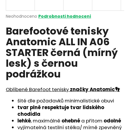
a
j
Průměrné
Neohodnoceno
Podrobnosti hodnocení
í
hodnocení
Barefootové tenisky
produktu
t
je
?
Anatomic ALL IN A06
0,0
z
STARTER černá (mírný
5
hvězdiček.
lesk) s černou
HLEDAT
podrážkou
Oblíbené Barefoot tenisky
značky Anatomic👣
D
o
šité dle požadavků minimalistické obuvi
p
tvar plně respektuje tvar lidského
o
chodidla
r
lehké
, maximálně
ohebné
a přitom
odolné
u
vyjímatelná textilní stélka/ mírně zpevněný