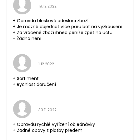
Hodnocení obchodu je 5 z 5 hvězdiček.
19.12.2022
+ Opravdu bleskové odeslání zboží
+ Je možné objednat více páru bot na vyzkoušení
+ Za vrácené zboží ihned peníze zpět na účtu
- Žádná není
Hodnocení obchodu je 5 z 5 hvězdiček.
1.12.2022
+ Sortiment
+ Rychlost doručení
Hodnocení obchodu je 5 z 5 hvězdiček.
30.11.2022
+ Opravdu rychlé vyřízení objednávky
+ Žádné obavy z platby předem.