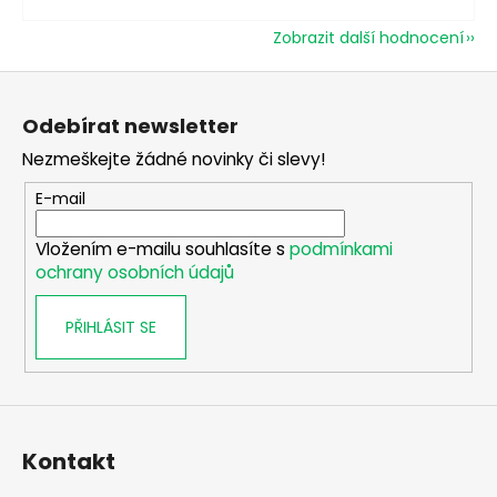
Zobrazit další hodnocení
Z
á
Odebírat newsletter
p
Nezmeškejte žádné novinky či slevy!
a
t
E-mail
í
Vložením e-mailu souhlasíte s
podmínkami
ochrany osobních údajů
PŘIHLÁSIT SE
Kontakt