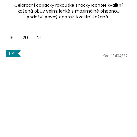
Celoroční capáčky rakouské značky Richter kvalitní
kožená obuv velmi lehké s maximálně ohebnou
podešví pevný opatek kvalitní kožená...
19
20
21
TIP
Kód:
13404/22