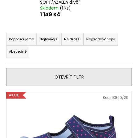
SOFT/AZALEA dívčí
Skladem
(1 ks)
1 149 Kč
Ř
a
Doporučujeme
Nejlevnější
Nejdražší
Nejprodávanější
z
Abecedně
e
n
í
OTEVŘÍT FILTR
p
r
V
o
AKCE
Kód:
13820/29
ý
d
p
u
i
k
s
t
p
ů