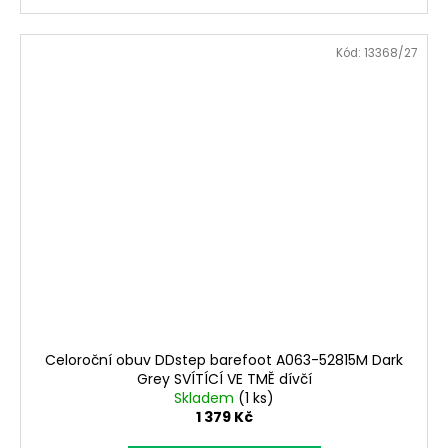
Kód:
13368/27
Celoroční obuv DDstep barefoot A063-52815M Dark
Grey SVÍTÍCÍ VE TMĚ dívčí
Skladem
(1 ks)
1 379 Kč