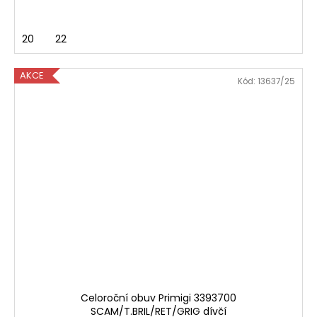
20
22
AKCE
Kód:
13637/25
Celoroční obuv Primigi 3393700
SCAM/T.BRIL/RET/GRIG dívčí