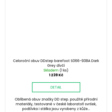
Celoroční obuv DDstep barefoot S066-938A Dark
Grey dívčí
Skladem
(1 ks)
1 239 Kč
DETAIL
Oblíbená obuv značky DD step. použité přírodní
materiály, testované v české laboratoři svršek,
podšívka i stélka jsou vyrobeny z kůže...