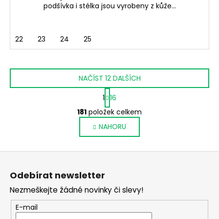
podšívka i stélka jsou vyrobeny z kůže...
22
23
24
25
NAČÍST 12 DALŠÍCH
S
1
16
t
O
r
181
položek celkem
v
á
NAHORU
l
n
k
á
o
d
Z
v
a
á
á
c
Odebírat newsletter
n
p
í
í
Nezmeškejte žádné novinky či slevy!
p
a
r
t
E-mail
v