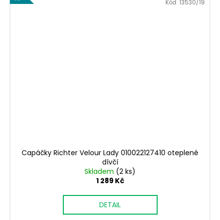
Kód:
13530/19
Capáčky Richter Velour Lady 010022127410 oteplené
dívčí
Skladem
(2 ks)
1 289 Kč
DETAIL