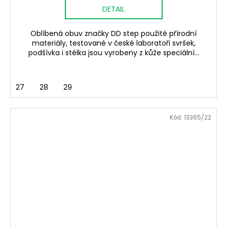
DETAIL
Oblíbená obuv značky DD step použité přírodní
materiály, testované v české laboratoři svršek,
podšívka i stélka jsou vyrobeny z kůže speciální...
27
28
29
Kód:
13365/22