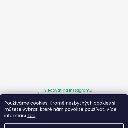
Sledovat na Instagramu
Používáme cookies. Kromě nezbytných cookies si
můžete vybrat, které nám povolíte používat. Více
Homepage
Obchodní podmínky
Kamenné pobočky
Facebook
Instagram
Pomáháme
informací
zde
.
Zásady sociálního podniku
O projektu EU