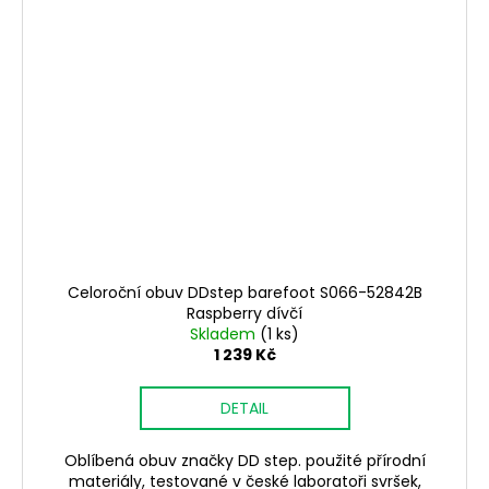
Celoroční obuv DDstep barefoot S066-52842B
Raspberry dívčí
Skladem
(1 ks)
1 239 Kč
DETAIL
Oblíbená obuv značky DD step. použité přírodní
materiály, testované v české laboratoři svršek,