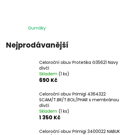
č
u
j
e
m
Gumáky
e
Nejprodávanější
Celoroční obuv Protetika G35621 Navy
dívčí
Skladem
(1 ks)
690 Kč
Celoroční obuv Primigi 4364322
SCAM/T.BR/T.BOL/PHAR s membránou
dívčí
Skladem
(1 ks)
1 350 Kč
Celoroční obuv Primigi 3400022 NABUK