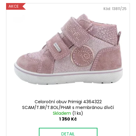
AKCE
Kód:
13811/25
Celoroční obuv Primigi 4364322
SCAM/T.BR/T.BOL/PHAR s membránou dívčí
Skladem
(1 ks)
1 350 Kč
DETAIL