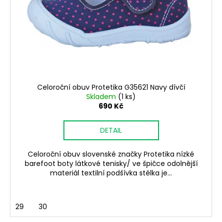
r
o
d
u
k
t
ů
Celoroční obuv Protetika G35621 Navy dívčí
Skladem
(1 ks)
690 Kč
DETAIL
Celoroční obuv slovenské značky Protetika nízké
barefoot boty látkové tenisky/ ve špičce odolnější
materiál textilní podšívka stélka je...
29
30