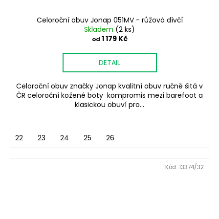
Celoroční obuv Jonap 051MV - růžová dívčí
Skladem
(2 ks)
1 179 Kč
od
DETAIL
Celoroční obuv značky Jonap kvalitní obuv ručně šitá v
ČR celoroční kožené boty kompromis mezi barefoot a
klasickou obuví pro...
22
23
24
25
26
Kód:
13374/32