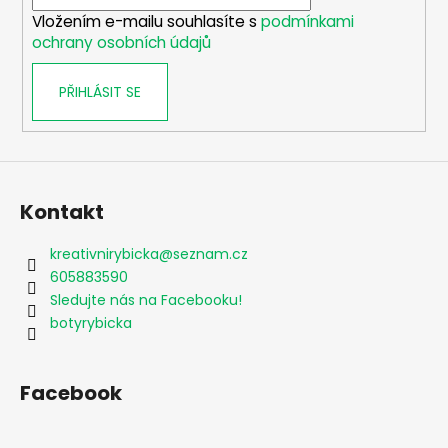
í
k
Vložením e-mailu souhlasíte s
podmínkami
y
ochrany osobních údajů
v
ý
PŘIHLÁSIT SE
p
i
s
u
Kontakt
kreativnirybicka
@
seznam.cz
605883590
Sledujte nás na Facebooku!
botyrybicka
Facebook