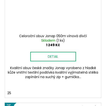
Celoroční obuv Jonap 050m vínová dívčí
Skladem
(1 ks)
1 249 Kč
DETAIL
Kvalitní obuv české značky Jonap vyrobeno z hladké
kůže vnitřní textilní podšívka kvalitní vyjímatelná stélka
zapínání na suchý zip + gumička...
25
TIP