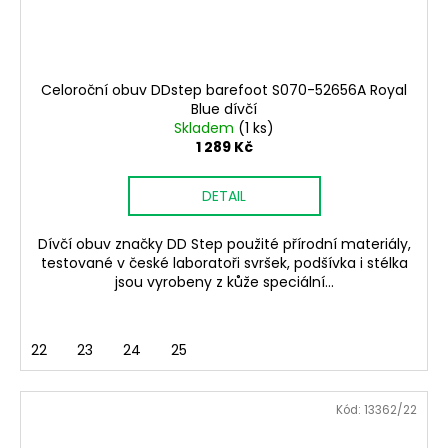
Celoroční obuv DDstep barefoot S070-52656A Royal
Blue dívčí
Skladem
(1 ks)
1 289 Kč
DETAIL
Dívčí obuv značky DD Step použité přírodní materiály,
testované v české laboratoři svršek, podšívka i stélka
jsou vyrobeny z kůže speciální...
22
23
24
25
Kód:
13362/22