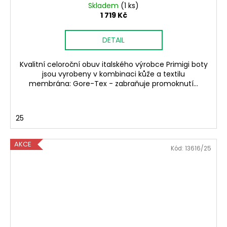
Skladem
(1 ks)
1 719 Kč
DETAIL
Kvalitní celoroční obuv italského výrobce Primigi boty
jsou vyrobeny v kombinaci kůže a textilu
membrána: Gore-Tex - zabraňuje promoknutí...
25
AKCE
Kód:
13616/25