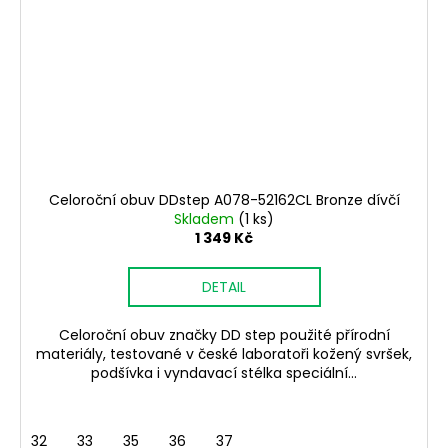
Celoroční obuv DDstep A078-52162CL Bronze dívčí
Skladem
(1 ks)
1 349 Kč
DETAIL
Celoroční obuv značky DD step použité přírodní
materiály, testované v české laboratoři kožený svršek,
podšívka i vyndavací stélka speciální...
32
33
35
36
37