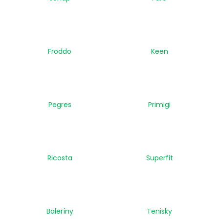
a
j
í
t
Froddo
Keen
?
Pegres
Primigi
HLEDAT
D
Ricosta
Superfit
o
p
o
r
u
Baleríny
Tenisky