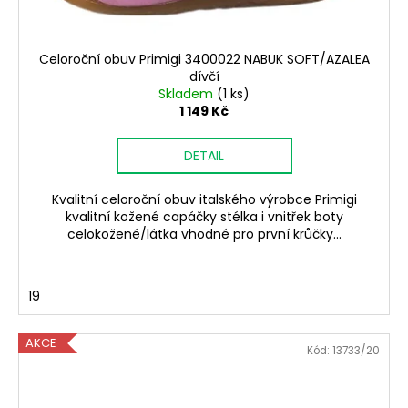
Celoroční obuv Primigi 3400022 NABUK SOFT/AZALEA
dívčí
Skladem
(1 ks)
1 149 Kč
DETAIL
Kvalitní celoroční obuv italského výrobce Primigi
kvalitní kožené capáčky stélka i vnitřek boty
celokožené/látka vhodné pro první krůčky...
19
AKCE
Kód:
13733/20