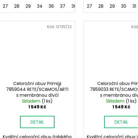
27
28
29
34
36
37
38
27
28
29
30
31
Kód:
12735/22
Kód
Celoroční obuv Primigi
Celoroční obuv Pri
7859044 RETE/SCAMOS/ARTI
7859033 RETE/SCAMO
s membránou dívčí
s membránou dív
Skladem
(1 ks)
Skladem
(1 ks)
1 549 Kč
1 549 Kč
DETAIL
DETAIL
Kvalitní celoroční obuv italského
Kvalitní celoroční obuv 