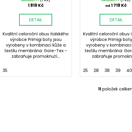
1 819 Kč
1 719 Kč
od
DETAIL
DETAIL
Kvalitní celoroční obuv italského
Kvalitní celoroční obuv 
výrobce Primigi boty jsou
výrobce Primigi boty
vyrobeny v kombinaci kůže a
vyrobeny v kombinaci
textilu membrána: Gore-Tex -
textilu membrána: Gor
zabraňuje promoknutí...
zabraňuje promoknut
35
25
28
38
39
40
11
položek celke
O
v
l
á
d
a
c