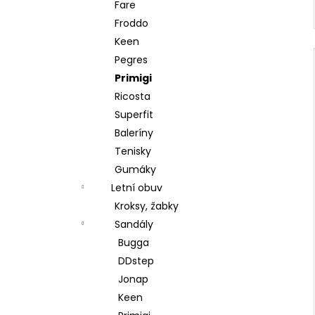
Fare
Froddo
Keen
Pegres
Primigi
Ricosta
Superfit
Baleríny
Tenisky
Gumáky
Letní obuv
Kroksy, žabky
Sandály
Bugga
DDstep
Jonap
Keen