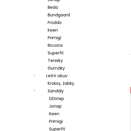
l
Beda
Bundgaard
Froddo
Keen
Primigi
Ricosta
Superfit
Tenisky
Gumáky
Letní obuv
Kroksy, žabky
Sandály
DDstep
Jonap
Keen
Primigi
Superfit