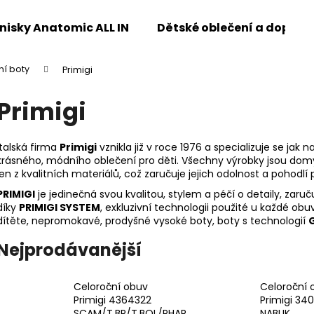
enisky Anatomic ALL IN
Dětské oblečení a doplňk
ní boty
Primigi
Co potřebujete najít?
Primigi
HLEDAT
Italská firma
Primigi
vznikla již v roce 1976 a specializuje se jak
krásného, módního oblečení pro děti. Všechny výrobky jsou domy
jen z kvalitních materiálů, což zaručuje jejich odolnost a pohodlí 
Doporučujeme
PRIMIGI
je jedinečná svou kvalitou, stylem a péčí o detaily, zaru
díky
PRIMIGI SYSTEM
, exkluzivní technologii použité u každé obu
dítěte, nepromokavé, prodyšné vysoké boty, boty s technologií
Nejprodávanější
Celoroční obuv
Celoroční 
Primigi 4364322
Primigi 34
SCAM/T.BR/T.BOL/PHAR
NABUK