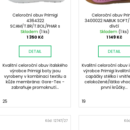
r
ů
o
d
Celoroční obuv Primigi
Celoroční obuv Pri
4364322
3400022 NABUK SOFT/
u
SCAM/T.BR/T.BOL/PHAR s
dívčí
k
membránou dívčí
Skladem
(1 ks)
Skladem
(1 ks)
t
1 350 Kč
1 149 Kč
ů
DETAIL
DETAIL
Kvalitní celoroční obuv italského
Kvalitní celoroční obuv 
výrobce Primigi boty jsou
výrobce Primigi kvalitn
vyrobeny v kombinaci textilu a
capáčky stélka i vnitř
kůže membrána: Gore-Tex -
celokožené/látka vho
zabraňuje promoknutí...
první krůčky...
25
19
Kód:
12747/27
Kó