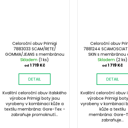
Celoroční obuv Primigi
Celoroční obuv Pri
7883033 SCAM/RETE/
7881244 SCAMOSCIAT/
GOMMA/JEANS s membránou
SKIN s membránou d
Skladem
dívčí
(1 ks)
Skladem
(2 ks)
1 719 Kč
1 719 Kč
od
od
DETAIL
DETAIL
Kvalitní celoroční obuv italského
Kvalitní celoroční obuv 
výrobce Primigi boty jsou
výrobce Primigi boty
vyrobeny v kombinaci kůže a
vyrobeny v kombinaci 
textilu membrána: Gore-Tex -
kůže a textilu
zabraňuje promoknutí...
membrána: Gore-T
zabraňuje...