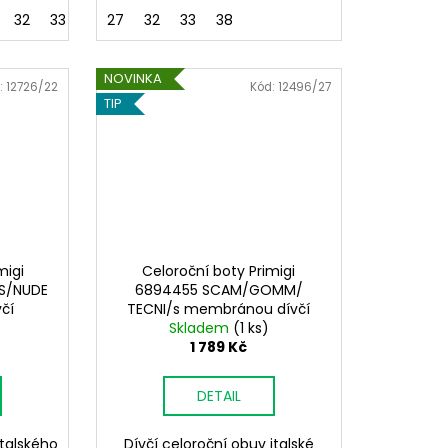
32
33
34
27
35
32
36
33
38
38
NOVINKA
:
12726/22
Kód:
12496/27
TIP
migi
Celoroční boty Primigi
S/NUDE
6894455 SCAM/GOMM/
čí
TECNI/s membránou dívčí
Skladem
(1 ks)
1 789 Kč
DETAIL
italského
Dívčí celoroční obuv italské