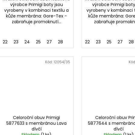
výrobce Primigi boty jsou
výrobce Primigi boty
vyrobeny v kombinaci textilu a
vyrobeny v kombinaci t
kůže membrána: Gore-Tex -
kůže membrána: Gore
zabraňuje promoknutí...
zabraňuje promoknut
22
23
24
25
27
28
22
23
25
27
28
Kód:
12054/35
Kód
Celoroční obuv Primigi
Celoroční obuv Pri
5877633 s membránou Lava
5877644 s membráno
dívčí
dívčí
Skladem
(1 ks)
Skladem
(1 ks)