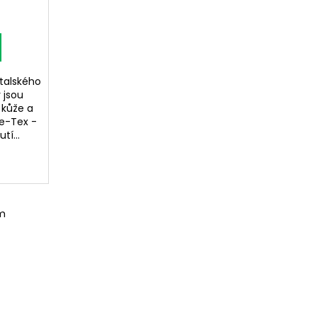
italského
 jsou
 kůže a
e-Tex -
í...
m