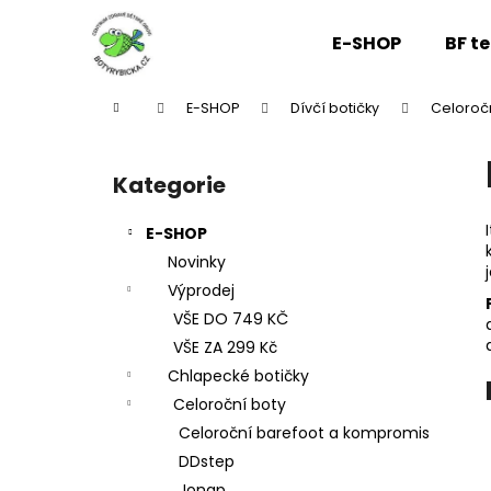
K
Přejít
na
o
E-SHOP
BF t
obsah
Zpět
Zpět
š
do
do
í
Domů
E-SHOP
Dívčí botičky
Celoroč
k
obchodu
obchodu
P
o
Kategorie
Přeskočit
s
kategorie
t
E-SHOP
r
Novinky
a
Výprodej
n
VŠE DO 749 KČ
n
VŠE ZA 299 Kč
í
Chlapecké botičky
p
Celoroční boty
a
Celoroční barefoot a kompromis
n
DDstep
e
Jonap