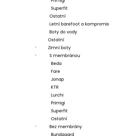
Primigi
Superfit
Ostatní
Letní barefoot a kompromis
Boty do vody
Ostatní
Zimní boty
S membránou
Beda
Fare
Jonap
KTR
Lurchi
Primigi
Superfit
Ostatní
Bez membrány
Bundgaard