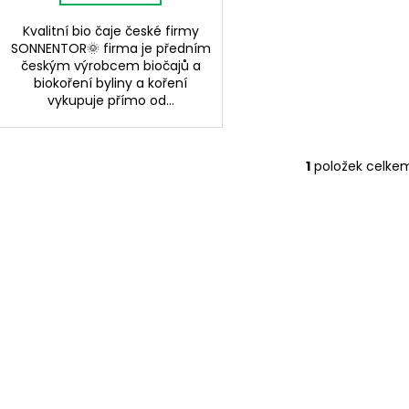
Kvalitní bio čaje české firmy
SONNENTOR🌞 firma je předním
českým výrobcem biočajů a
biokoření byliny a koření
vykupuje přímo od...
1
položek celke
O
v
l
á
d
a
c
í
p
r
v
k