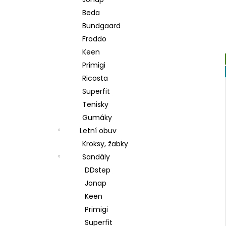
l
Beda
Bundgaard
Froddo
Keen
Primigi
Ricosta
Superfit
Tenisky
Gumáky
Letní obuv
Kroksy, žabky
Sandály
DDstep
Jonap
Keen
Primigi
Superfit