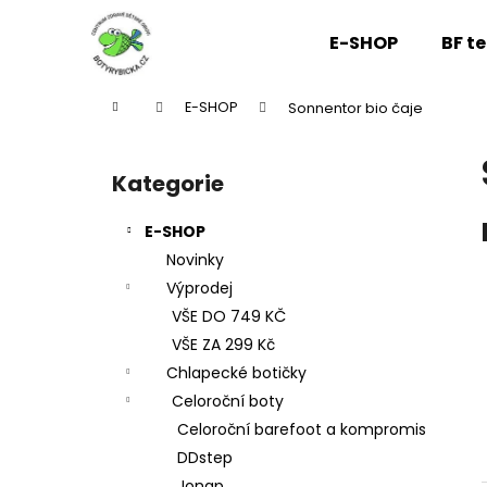
K
Přejít
na
o
E-SHOP
BF t
obsah
Zpět
Zpět
š
do
do
í
Domů
E-SHOP
Sonnentor bio čaje
k
obchodu
obchodu
P
o
Kategorie
Přeskočit
s
kategorie
t
E-SHOP
r
Novinky
a
Výprodej
n
VŠE DO 749 KČ
n
VŠE ZA 299 Kč
í
Chlapecké botičky
p
Celoroční boty
a
Celoroční barefoot a kompromis
n
DDstep
e
Jonap