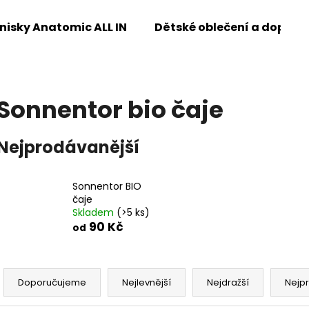
enisky Anatomic ALL IN
Dětské oblečení a doplňk
Co potřebujete najít?
Sonnentor bio čaje
HLEDAT
Nejprodávanější
Doporučujeme
Sonnentor BIO
čaje
Skladem
(>5 ks)
90 Kč
od
Ř
a
Doporučujeme
Nejlevnější
Nejdražší
Nejp
z