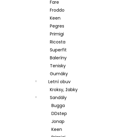
Fare
Froddo
Keen
Pegres
Primigi
Ricosta
Superfit
Baleríny
Tenisky
Gumáky
Letní obuv
Kroksy, žabky
Sandály
Bugga
DDstep
Jonap
Keen