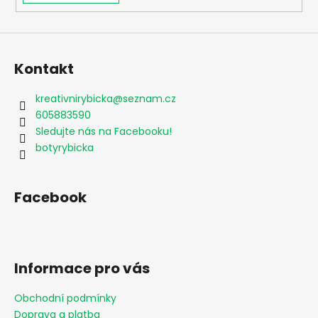
v
ý
p
i
s
Kontakt
u
kreativnirybicka
@
seznam.cz
605883590
Sledujte nás na Facebooku!
botyrybicka
Facebook
Informace pro vás
Obchodní podmínky
Doprava a platba