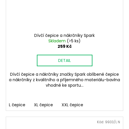
Dívčí čepice a nákrčníky Spark
Skladem
(>5 ks)
259 Kč
DETAIL
Dívčí čepice a nákrčníky značky Spark oblíbené čepice
a nákrčníky z kvalitního a příjemného materiálu-bavlna
vhodné ke sportu...
L čepice
XL čepice
XXL čepice
Kód:
9933/L N