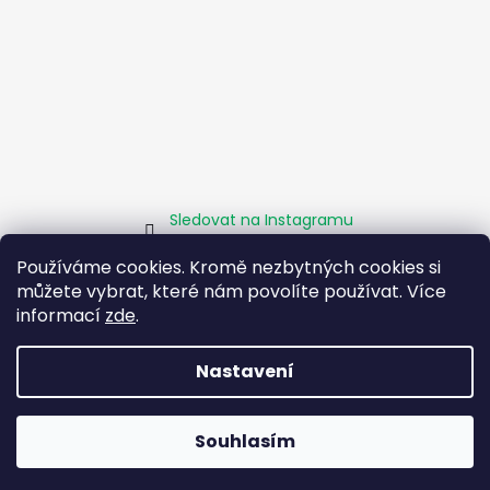
Sledovat na Instagramu
Používáme cookies. Kromě nezbytných cookies si
můžete vybrat, které nám povolíte používat. Více
Homepage
Obchodní podmínky
Kamenné pobočky
Facebook
Instagram
Pomáháme
informací
zde
.
Zásady sociálního podniku
O projektu EU
Nastavení
Vytvořil Shoptet
Souhlasím
Copyright 2026
Boty Rybička
. Všechna práva vyhrazena.