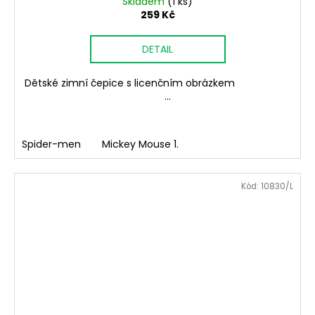
Skladem
(1 ks)
259 Kč
DETAIL
Dětské zimní čepice s licenčním obrázkem
...
Spider-men
Mickey Mouse 1.
Kód:
10830/L