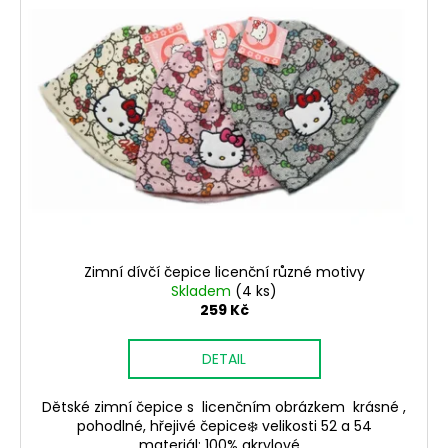
Zimní dívčí čepice licenční různé motivy
Skladem
(4 ks)
259 Kč
DETAIL
Dětské zimní čepice s licenčním obrázkem krásné ,
pohodlné, hřejivé čepice❄️ velikosti 52 a 54
materiál: 100% akrylové...