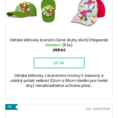
č
o
u
d
j
e
u
m
k
e
t
ů
Dětské kšiltovky licenční různé druhy dívčí/chlapecké
Skladem
(5 ks)
259 Kč
DETAIL
Dětské kšiltovky s licenčními motivy🌞 barevný a
odolný potisk velikost 52cm a 56cm ideální pro horké
dny/ nenahraditelná ochrana před...
TIP
Kód:
12669/PON