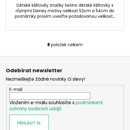
Dětské kšiltovky značky Setino dětské kšiltovky s
různými Disney motivy velikost 52cm a 54cm do
poznámky prosím uveďte požadovanou velikost...
8
položek celkem
O
v
Z
l
á
á
Odebírat newsletter
d
p
a
Nezmeškejte žádné novinky či slevy!
a
c
t
E-mail
í
í
p
Vložením e-mailu souhlasíte s
podmínkami
r
ochrany osobních údajů
v
k
PŘIHLÁSIT SE
y