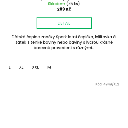
Skladem
(>5 ks)
289 Kč
DETAIL
Dětské čepice značky Spark letní čepička, kšiltovka či
šátek z tenké bavlny nebo bavlny s lycrou krásné
barevné provedení s různými...
L
XL
XXL
M
Kód:
4949/XL2