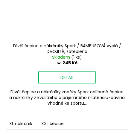
Dívčí čepice a nákrčníky Spark / BAMBUSOVÁ výplň /
DVOJITÁ, zateplená
Skladem
(1 ks)
245 Kč
od
DETAIL
Dívčí čepice a nákrčníky značky Spark oblíbené čepice
a nákrčníky z kvalitního a příjemného materiálu-bavlna
vhodné ke sportu...
XL nákrčník
XXL čepice