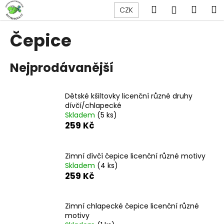
K
Přejít
Hledat
Náku
M
Přihlášen
CZK
na
o
obsah
Zpět
Zpět
košík
š
Čepice
í
C
k
Nejprodávanější
o
p
o
Dětské kšiltovky licenční různé druhy
t
dívčí/chlapecké
Skladem
(5 ks)
ř
259 Kč
e
b
u
Zimní dívčí čepice licenční různé motivy
Skladem
(4 ks)
j
259 Kč
e
t
Zimní chlapecké čepice licenční různé
e
motivy
n