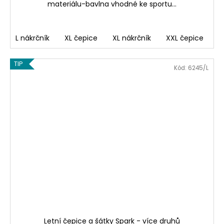
materiálu-bavlna vhodné ke sportu...
L nákrčník
XL čepice
XL nákrčník
XXL čepice
TIP
Kód:
6245/L
Letní čepice a šátky Spark - více druhů