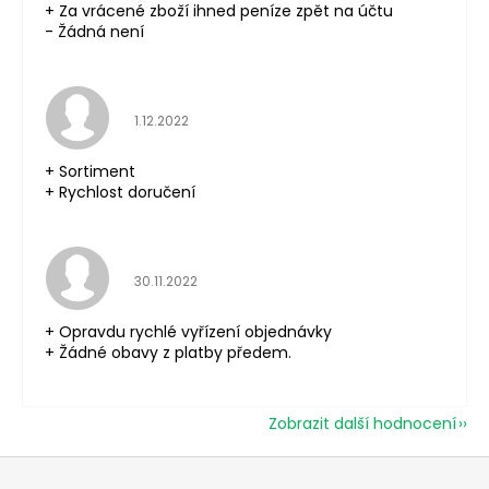
+ Za vrácené zboží ihned peníze zpět na účtu
- Žádná není
Hodnocení obchodu je 5 z 5 hvězdiček.
1.12.2022
+ Sortiment
+ Rychlost doručení
Hodnocení obchodu je 5 z 5 hvězdiček.
30.11.2022
+ Opravdu rychlé vyřízení objednávky
+ Žádné obavy z platby předem.
Zobrazit další hodnocení
Z