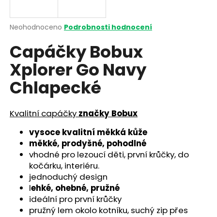
a
j
Průměrné
Neohodnoceno
Podrobnosti hodnocení
í
hodnocení
Capáčky Bobux
produktu
t
je
?
Xplorer Go Navy
0,0
z
Chlapecké
5
hvězdiček.
Kvalitní capáčky
značky Bobux
HLEDAT
vysoce kvalitní měkká kůže
měkké, prodyšné, pohodlné
D
vhodné pro lezoucí děti, první krůčky, do
o
kočárku, interiéru.
p
jednoduchý design
o
l
ehké, ohebné, pružné
r
ideální pro první krůčky
u
pružný lem okolo kotníku, suchý zip přes