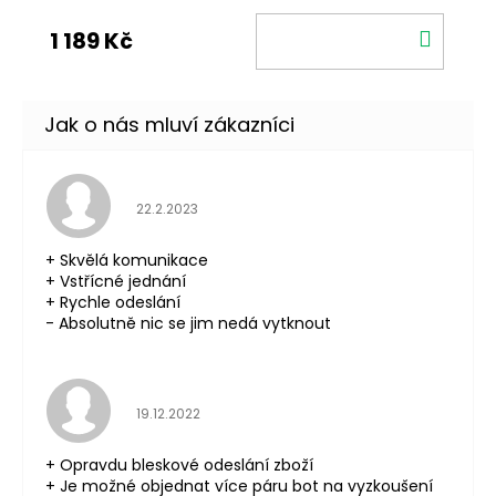
DO
1 189 Kč
KOŠÍ
Hodnocení obchodu je 5 z 5 hvězdiček.
22.2.2023
+ Skvělá komunikace
+ Vstřícné jednání
+ Rychle odeslání
- Absolutně nic se jim nedá vytknout
Hodnocení obchodu je 5 z 5 hvězdiček.
19.12.2022
+ Opravdu bleskové odeslání zboží
+ Je možné objednat více páru bot na vyzkoušení