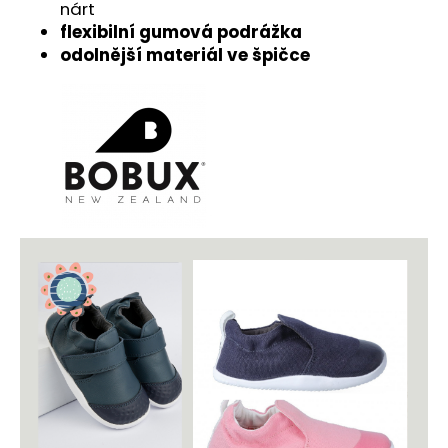
č
nárt
u
flexibilní gumová podrážka
j
odolnější materiál ve špičce
e
m
e