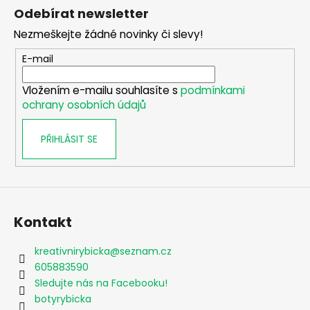
á
Odebírat newsletter
p
Nezmeškejte žádné novinky či slevy!
a
t
E-mail
í
Vložením e-mailu souhlasíte s
podmínkami
ochrany osobních údajů
PŘIHLÁSIT SE
Kontakt
kreativnirybicka
@
seznam.cz
605883590
Sledujte nás na Facebooku!
botyrybicka