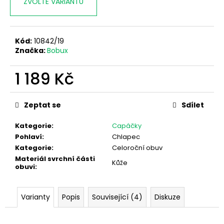
ZVOLTE VARIANTU
Kód:
10842/19
Značka:
Bobux
1 189 Kč
Měrná
cena:
Zeptat se
Sdílet
Kategorie
:
Capáčky
Pohlaví
:
Chlapec
Kategorie
:
Celoroční obuv
Materiál svrchní části
Kůže
obuvi
:
Varianty
Popis
Související (4)
Diskuze