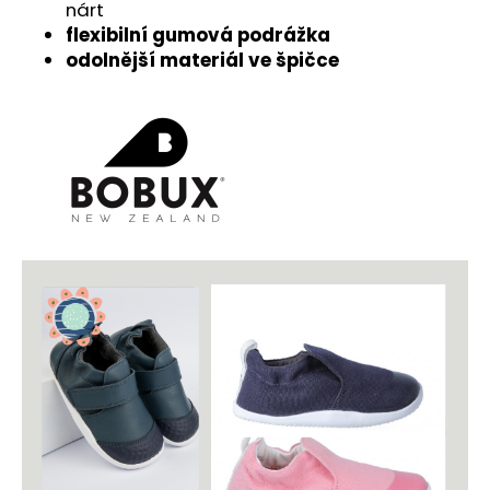
č
nárt
u
flexibilní gumová podrážka
j
odolnější materiál ve špičce
e
m
e