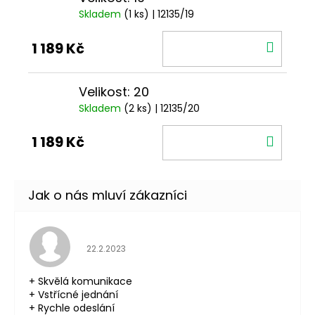
Skladem
(1 ks)
| 12135/19
DO
1 189 Kč
KOŠÍ
Velikost: 20
Skladem
(2 ks)
| 12135/20
DO
1 189 Kč
KOŠÍ
Hodnocení obchodu je 5 z 5 hvězdiček.
22.2.2023
+ Skvělá komunikace
+ Vstřícné jednání
+ Rychle odeslání