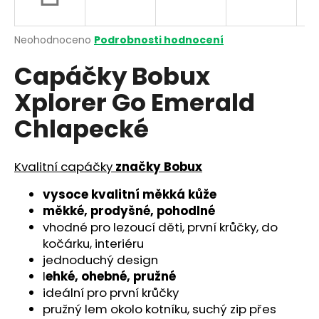
a
j
Průměrné
Neohodnoceno
Podrobnosti hodnocení
í
hodnocení
Capáčky Bobux
produktu
t
je
?
Xplorer Go Emerald
0,0
z
Chlapecké
5
hvězdiček.
Kvalitní capáčky
značky Bobux
HLEDAT
vysoce kvalitní měkká kůže
měkké, prodyšné, pohodlné
D
vhodné pro lezoucí děti, první krůčky, do
o
kočárku, interiéru
p
jednoduchý design
o
l
ehké, ohebné, pružné
r
ideální pro první krůčky
u
pružný lem okolo kotníku, suchý zip přes