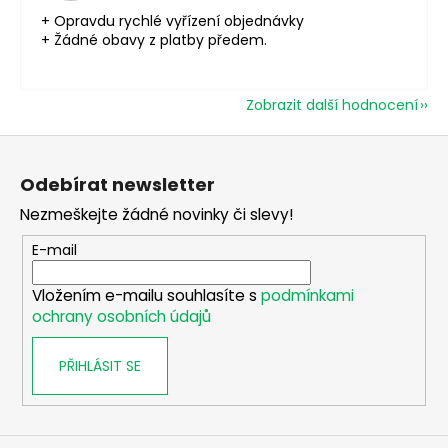
+ Opravdu rychlé vyřízení objednávky
+ Žádné obavy z platby předem.
Zobrazit další hodnocení
Z
á
Odebírat newsletter
p
Nezmeškejte žádné novinky či slevy!
a
t
E-mail
í
Vložením e-mailu souhlasíte s
podmínkami
ochrany osobních údajů
PŘIHLÁSIT SE