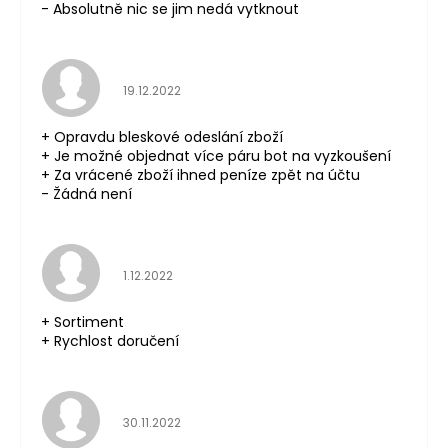
- Absolutně nic se jim nedá vytknout
Hodnocení obchodu je 5 z 5 hvězdiček.
19.12.2022
+ Opravdu bleskové odeslání zboží
+ Je možné objednat více páru bot na vyzkoušení
+ Za vrácené zboží ihned peníze zpět na účtu
- Žádná není
Hodnocení obchodu je 5 z 5 hvězdiček.
1.12.2022
+ Sortiment
+ Rychlost doručení
Hodnocení obchodu je 5 z 5 hvězdiček.
30.11.2022