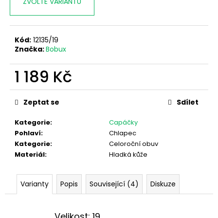
ZVOLTE VARIANTU
Kód:
12135/19
Značka:
Bobux
1 189 Kč
Měrná
cena:
Zeptat se
Sdílet
Kategorie
:
Capáčky
Pohlaví
:
Chlapec
Kategorie
:
Celoroční obuv
Materiál
:
Hladká kůže
Varianty
Popis
Související (4)
Diskuze
Velikost: 19