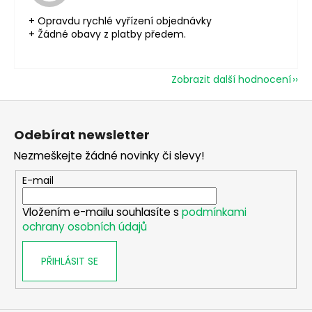
+ Opravdu rychlé vyřízení objednávky
+ Žádné obavy z platby předem.
Zobrazit další hodnocení
Z
á
Odebírat newsletter
p
Nezmeškejte žádné novinky či slevy!
a
t
E-mail
í
Vložením e-mailu souhlasíte s
podmínkami
ochrany osobních údajů
PŘIHLÁSIT SE