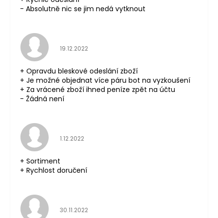
- Absolutně nic se jim nedá vytknout
Hodnocení obchodu je 5 z 5 hvězdiček.
19.12.2022
+ Opravdu bleskové odeslání zboží
+ Je možné objednat více páru bot na vyzkoušení
+ Za vrácené zboží ihned peníze zpět na účtu
- Žádná není
Hodnocení obchodu je 5 z 5 hvězdiček.
1.12.2022
+ Sortiment
+ Rychlost doručení
Hodnocení obchodu je 5 z 5 hvězdiček.
30.11.2022