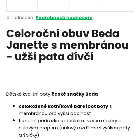
a
j
Průměrné
4 hodnocení
Podrobnosti hodnocení
í
hodnocení
Celoroční obuv Beda
produktu
t
je
?
Janette s membránou
3,5
z
- užší pata dívčí
5
hvězdiček.
HLEDAT
D
ětské kvalitní boty
české značky Beda
D
o
celokožené kotníkové barefoot boty
s
p
membránou pro vyšší odolnost
o
flexibilní podrážka s ideálním tvarem špičky a
r
nulovým dropem (nulový rozdíl mezi výškou paty
u
a špičky)