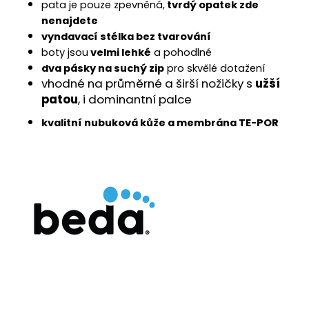
č
pata je pouze zpevněná,
tvrdý opatek zde
u
nenajdete
j
vyndavací stélka bez tvarování
e
boty jsou
velmi lehké
a pohodlné
m
dva pásky na suchý zip
pro skvělé dotažení
e
vhodné na průměrné a širší nožičky s
užší
patou
, i dominantní palce
kvalitní nubuková kůže a membrána TE-POR