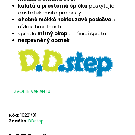
č
kulatá a prostorná špička
poskytující
u
dostatek místa pro prsty
j
ohebné měkké neklouzavé podešve
s
e
nízkou hmotností
m
e
vpředu
mírný okop
chránící špičku
nezpevněný opatek
ZVOLTE VARIANTU
Kód:
10221/31
Značka:
DDstep