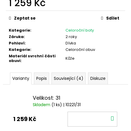
1 259 Kč
Měrná
cena:
Zeptat se
Sdílet
Kategorie
:
Celoroční boty
Záruka
:
2 roky
Pohlaví
:
Dívka
Kategorie
:
Celoroční obuv
Materiál svrchní části
Kůže
obuvi
:
Varianty
Popis
Související (4)
Diskuze
Velikost: 31
Skladem
(1 ks)
| 10221/31
DO
1 259 Kč
KOŠÍ