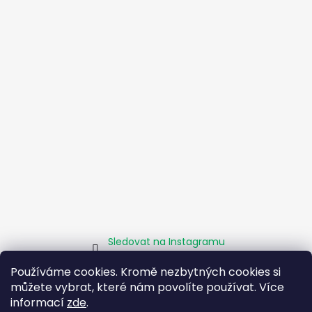
Sledovat na Instagramu
Používáme cookies. Kromě nezbytných cookies si
můžete vybrat, které nám povolíte používat. Více
Homepage
Obchodní podmínky
Kamenné pobočky
Facebook
Instagram
Pomáháme
informací
zde
.