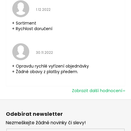
Hodnocení obchodu je 5 z 5 hvězdiček.
1.12.2022
+ Sortiment
+ Rychlost doručení
Hodnocení obchodu je 5 z 5 hvězdiček.
30.11.2022
+ Opravdu rychlé vyřízení objednávky
+ Žádné obavy z platby předem.
Zobrazit další hodnocení
Z
á
Odebírat newsletter
p
Nezmeškejte žádné novinky či slevy!
a