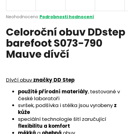
a
j
Průměrné
Neohodnoceno
Podrobnosti hodnocení
í
hodnocení
Celoroční obuv DDstep
produktu
t
je
?
barefoot S073-790
0,0
z
Mauve dívčí
5
hvězdiček.
HLEDAT
Dívčí obuv
značky DD Step
použité přírodní materiály
, testované v
D
české laboratoři
o
svršek, podšívka i stélka jsou vyrobeny
z
p
kůže
o
speciální technologie šití zaručující
r
flexibilitu a komfort
u
měkká
a
ohebná
obuv