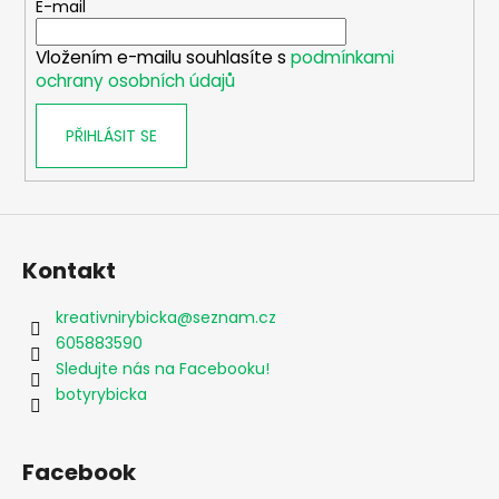
t
E-mail
í
Vložením e-mailu souhlasíte s
podmínkami
ochrany osobních údajů
PŘIHLÁSIT SE
Kontakt
kreativnirybicka
@
seznam.cz
605883590
Sledujte nás na Facebooku!
botyrybicka
Facebook