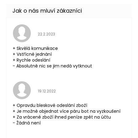
Hodnocení obchodu je 5 z 5 hvězdiček.
22.2.2023
+ Skvělá komunikace
+ Vstřícné jednání
+ Rychle odeslání
- Absolutně nic se jim nedá vytknout
Hodnocení obchodu je 5 z 5 hvězdiček.
19.12.2022
+ Opravdu bleskové odeslání zboží
+ Je možné objednat více páru bot na vyzkoušení
+ Za vrácené zboží ihned peníze zpět na účtu
- Žádná není