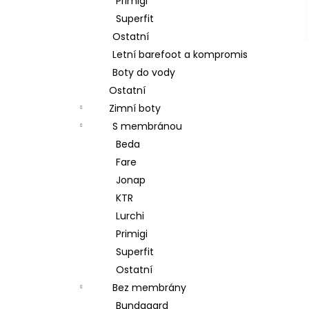
Primigi
Superfit
Ostatní
Letní barefoot a kompromis
Boty do vody
Ostatní
Zimní boty
S membránou
Beda
Fare
Jonap
KTR
Lurchi
Primigi
Superfit
Ostatní
Bez membrány
Bundgaard