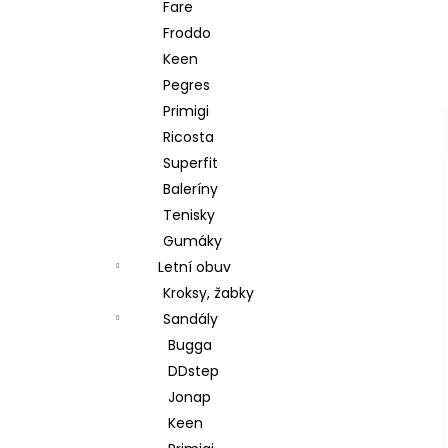
Fare
Froddo
Keen
Pegres
Primigi
Ricosta
Superfit
Baleríny
Tenisky
Gumáky
Letní obuv
Kroksy, žabky
Sandály
Bugga
DDstep
Jonap
Keen