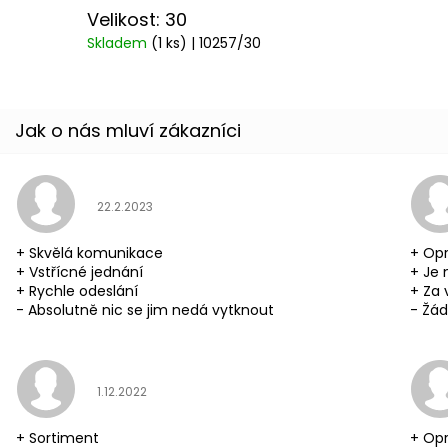
Velikost: 30
Skladem
(1 ks)
| 10257/30
Hodnocení obchodu je 5 z 5 hvězdiček.
22.2.2023
+ Skvělá komunikace
+ Opr
+ Vstřícné jednání
+ Je 
+ Rychle odeslání
+ Za 
- Absolutně nic se jim nedá vytknout
- Žád
Hodnocení obchodu je 5 z 5 hvězdiček.
1.12.2022
+ Sortiment
+ Opr