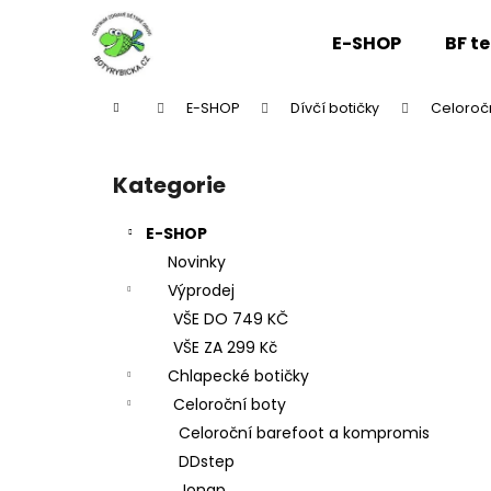
K
Přejít
na
o
E-SHOP
BF t
obsah
Zpět
Zpět
š
do
do
í
Domů
E-SHOP
Dívčí botičky
Celoroč
k
obchodu
obchodu
P
o
Kategorie
Přeskočit
s
kategorie
t
E-SHOP
r
Novinky
a
Výprodej
n
VŠE DO 749 KČ
n
VŠE ZA 299 Kč
í
Chlapecké botičky
p
Celoroční boty
a
Celoroční barefoot a kompromis
n
DDstep
e
Jonap