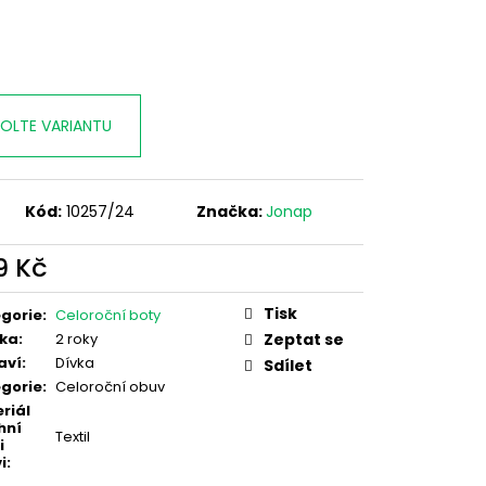
OLTE VARIANTU
Kód:
10257/24
Značka:
Jonap
9 Kč
ná
:
Tisk
gorie
:
Celoroční boty
ka
:
2 roky
Zeptat se
aví
:
Dívka
Sdílet
gorie
:
Celoroční obuv
riál
hní
Textil
i
i
: