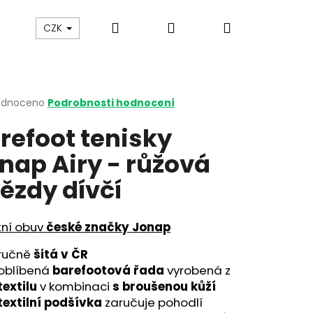
Hledat
Přihlášení
Nákupní
y
Gumovací pero Legami
Jak vybírat botičky
CZK
košík
rné
odnoceno
Podrobnosti hodnocení
cení
refoot tenisky
ktu
nap Airy - růžová
ězdy dívčí
ček.
tní obuv
české značky Jonap
ručně
šitá v ČR
oblíbená
barefootová řada
vyrobená z
textilu
v kombinaci
s broušenou kůží
textilní podšívka
zaručuje pohodlí