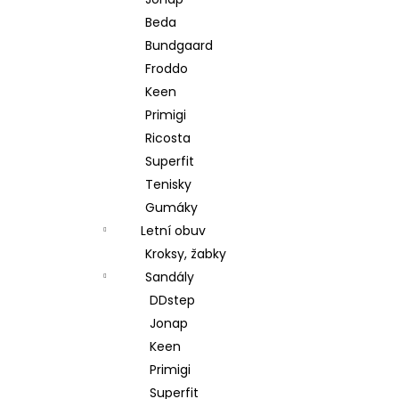
l
Beda
Bundgaard
Froddo
Keen
Primigi
Ricosta
Superfit
Tenisky
Gumáky
Letní obuv
Kroksy, žabky
Sandály
DDstep
Jonap
Keen
Primigi
Superfit