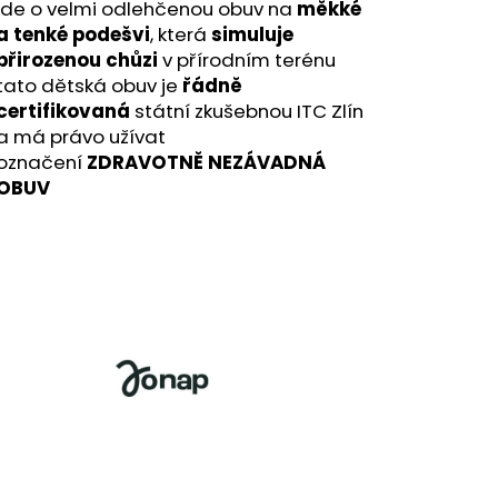
jde o velmi odlehčenou obuv na
měkké
a tenké podešvi
, která
simuluje
přirozenou chůzi
v přírodním terénu
tato dětská obuv je
řádně
certifikovaná
státní zkušebnou ITC Zlín
a má právo užívat
označení
ZDRAVOTNĚ NEZÁVADNÁ
OBUV