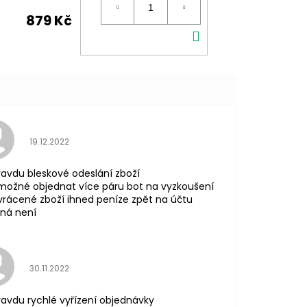
879 Kč
DO
KOŠÍKU
Hodnocení obchodu je 5 z 5 hvězdiček.
19.12.2022
avdu bleskové odeslání zboží
možné objednat více páru bot na vyzkoušení
vrácené zboží ihned peníze zpět na účtu
ná není
Hodnocení obchodu je 5 z 5 hvězdiček.
30.11.2022
avdu rychlé vyřízení objednávky