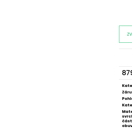
ZV
87
Měr
cena
Kate
Záru
Pohl
Kate
Mate
svrc
část
obuv