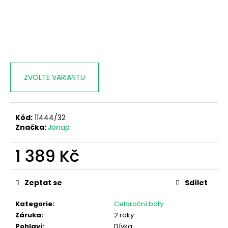
ZVOLTE VARIANTU
Kód:
11444/32
Značka:
Jonap
1 389 Kč
Měrná
cena:
Zeptat se
Sdílet
Kategorie
:
Celoroční boty
Záruka
:
2 roky
Pohlaví
:
Dívka