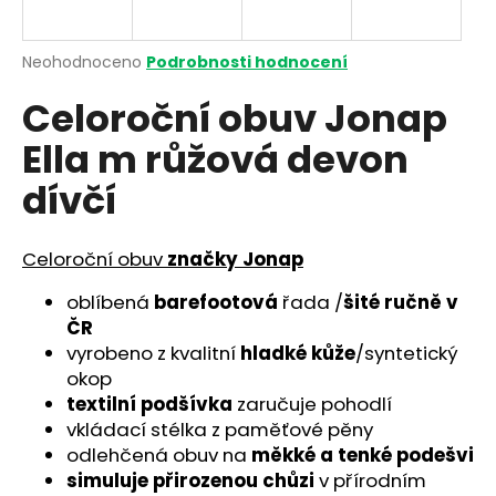
a
j
Průměrné
Neohodnoceno
Podrobnosti hodnocení
í
hodnocení
Celoroční obuv Jonap
produktu
t
je
?
Ella m růžová devon
0,0
z
dívčí
5
hvězdiček.
Celoroční obuv
značky Jonap
HLEDAT
oblíbená
barefootová
řada /
šité ručně v
ČR
D
vyrobeno z kvalitní
hladké kůže
/syntetický
o
okop
p
textilní podšívka
zaručuje pohodlí
o
vkládací stélka z paměťové pěny
r
odlehčená obuv na
měkké a tenké podešvi
u
simuluje přirozenou chůzi
v přírodním