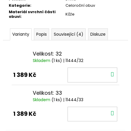
Kategorie
:
Celoroční obuv
Materiál svrchní části
Kůže
obuvi
:
Varianty
Popis
Související (4)
Diskuze
Velikost: 32
Skladem
(1 ks)
| 11444/32
DO
1 389 Kč
KOŠÍ
Velikost: 33
Skladem
(1 ks)
| 11444/33
DO
1 389 Kč
KOŠÍ