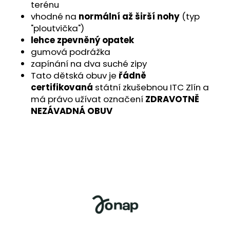
č
terénu
u
vhodné na
normální až širší nohy
(typ
j
"ploutvička")
e
lehce zpevněný opatek
m
gumová podrážka
e
zapínání na dva suché zipy
Tato dětská obuv je
řádně
certifikovaná
státní zkušebnou ITC Zlín a
má právo užívat označení
ZDRAVOTNĚ
NEZÁVADNÁ OBUV