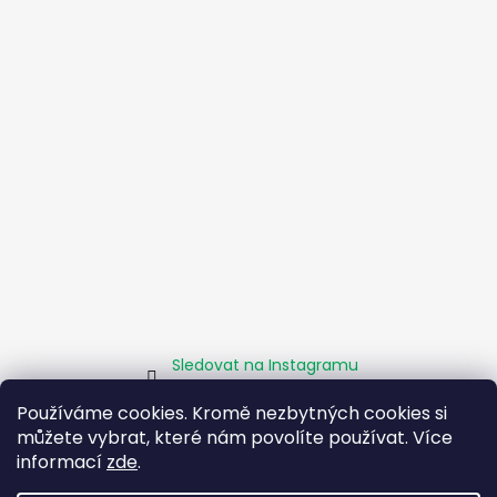
Sledovat na Instagramu
Používáme cookies. Kromě nezbytných cookies si
můžete vybrat, které nám povolíte používat. Více
Homepage
Obchodní podmínky
Kamenné pobočky
informací
zde
.
Facebook
Instagram
Pomáháme
Zásady sociálního podniku
O projektu EU