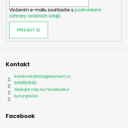
í
Vložením e-mailu souhlasíte s
podmínkami
ochrany osobních údajů
PŘIHLÁSIT SE
Kontakt
kreativnirybicka
@
seznam.cz
605883590
Sledujte nás na Facebooku!
botyrybicka
Facebook