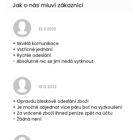
Hodnocení obchodu je 5 z 5 hvězdiček.
22.2.2023
+ Skvělá komunikace
+ Vstřícné jednání
+ Rychle odeslání
- Absolutně nic se jim nedá vytknout
Hodnocení obchodu je 5 z 5 hvězdiček.
19.12.2022
+ Opravdu bleskové odeslání zboží
+ Je možné objednat více páru bot na vyzkoušení
+ Za vrácené zboží ihned peníze zpět na účtu
- Žádná není