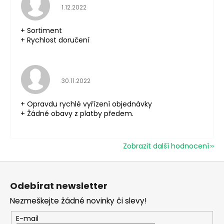
Hodnocení obchodu je 5 z 5 hvězdiček.
1.12.2022
+ Sortiment
+ Rychlost doručení
Hodnocení obchodu je 5 z 5 hvězdiček.
30.11.2022
+ Opravdu rychlé vyřízení objednávky
+ Žádné obavy z platby předem.
Zobrazit další hodnocení
Z
á
Odebírat newsletter
p
Nezmeškejte žádné novinky či slevy!
a
t
E-mail