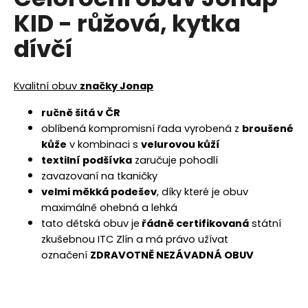
je
a
KID - růžová, kytka
0,0
z
j
dívčí
5
í
hvězdiček.
t
?
Kvalitní obuv
značky Jonap
ručně šitá v ČR
oblíbená kompromisní řada vyrobená z
broušené
kůže
v kombinaci s
velurovou kůží
HLEDAT
textilní podšívka
zaručuje pohodlí
zavazovaní na tkaničky
velmi měkká podešev
, díky které je obuv
maximálně ohebná a lehká
D
tato dětská obuv je
řádně certifikovaná
státní
o
zkušebnou ITC Zlín a má právo užívat
p
označení
ZDRAVOTNĚ NEZÁVADNÁ OBUV
o
r
u