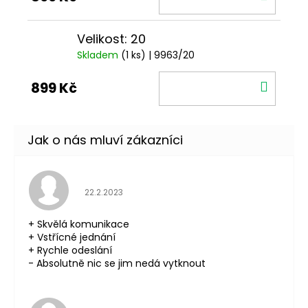
KOŠÍ
Velikost: 20
Skladem
(1 ks)
| 9963/20
DO
899 Kč
KOŠÍ
Hodnocení obchodu je 5 z 5 hvězdiček.
22.2.2023
+ Skvělá komunikace
+ Vstřícné jednání
+ Rychle odeslání
- Absolutně nic se jim nedá vytknout