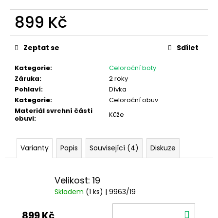
899 Kč
Měrná
cena:
Zeptat se
Sdílet
Kategorie
:
Celoroční boty
Záruka
:
2 roky
Pohlaví
:
Dívka
Kategorie
:
Celoroční obuv
Materiál svrchní části
Kůže
obuvi
:
Varianty
Popis
Související (4)
Diskuze
Velikost: 19
Skladem
(1 ks)
| 9963/19
DO
899 Kč