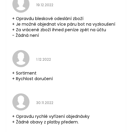
Hodnocení obchodu je 5 z 5 hvězdiček.
19.12.2022
+ Opravdu bleskové odeslání zboží
+ Je možné objednat více páru bot na vyzkoušení
+ Za vrácené zboží ihned peníze zpět na účtu
- Žádná není
Hodnocení obchodu je 5 z 5 hvězdiček.
1.12.2022
+ Sortiment
+ Rychlost doručení
Hodnocení obchodu je 5 z 5 hvězdiček.
30.11.2022
+ Opravdu rychlé vyřízení objednávky
+ Žádné obavy z platby předem.