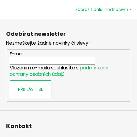
Zobrazit další hodnocení
Z
á
Odebírat newsletter
p
Nezmeškejte žádné novinky či slevy!
a
t
E-mail
í
Vložením e-mailu souhlasíte s
podmínkami
ochrany osobních údajů
PŘIHLÁSIT SE
Kontakt