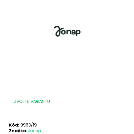
č
u
j
e
m
e
ZVOLTE VARIANTU
Kód:
9963/19
Značka:
Jonap