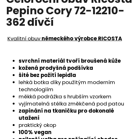
je
a
Pepino Cory 72-12210-
0,0
z
j
362 dívčí
5
í
hvězdiček.
t
Kvalitní obuv
německého výrobce RICOSTA
?
svrchní materiál tvoří
broušená kůže
kožená prodyšná podšívka
HLEDAT
šité bez požití lepidla
lehká botka díky použitým moderním
technologiím
měkká podrážka s hrubším vzorkem
D
vyjímatelná stélka změkčená pod patou
o
zapínání na tkaničku pro dokonalé
p
utažení
o
praktický okop
r
100% vegan
u