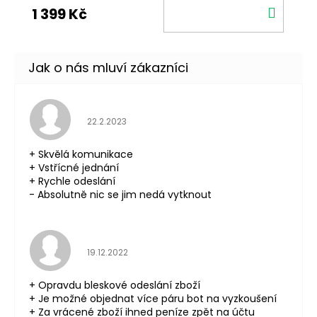
DO
1 399 Kč
KOŠÍ
Hodnocení obchodu je 5 z 5 hvězdiček.
22.2.2023
+ Skvělá komunikace
+ Vstřícné jednání
+ Rychle odeslání
- Absolutně nic se jim nedá vytknout
Hodnocení obchodu je 5 z 5 hvězdiček.
19.12.2022
+ Opravdu bleskové odeslání zboží
+ Je možné objednat více páru bot na vyzkoušení
+ Za vrácené zboží ihned peníze zpět na účtu