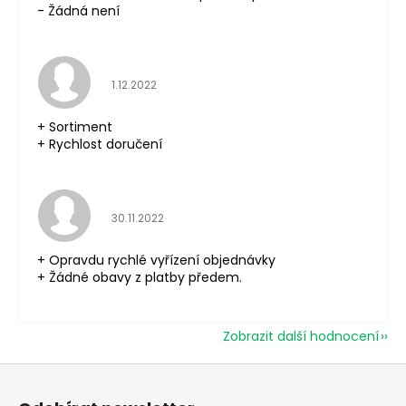
- Žádná není
Hodnocení obchodu je 5 z 5 hvězdiček.
1.12.2022
+ Sortiment
+ Rychlost doručení
Hodnocení obchodu je 5 z 5 hvězdiček.
30.11.2022
+ Opravdu rychlé vyřízení objednávky
+ Žádné obavy z platby předem.
Zobrazit další hodnocení
Z
á