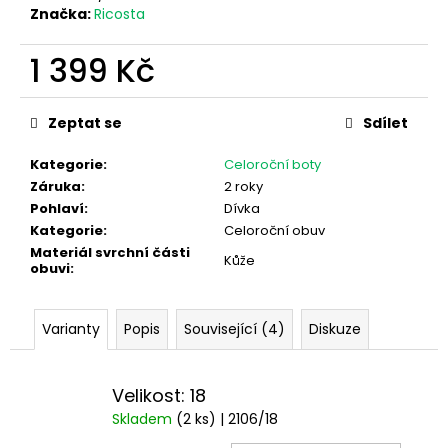
Značka:
Ricosta
1 399 Kč
Měrná
cena:
Zeptat se
Sdílet
Kategorie
:
Celoroční boty
Záruka
:
2 roky
Pohlaví
:
Dívka
Kategorie
:
Celoroční obuv
Materiál svrchní části
Kůže
obuvi
:
Varianty
Popis
Související (4)
Diskuze
Velikost: 18
Skladem
(2 ks)
| 2106/18