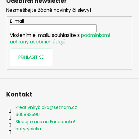
Odebírat newsletter
p
Nezmeškejte žádné novinky či slevy!
a
t
E-mail
í
Vložením e-mailu souhlasíte s
podmínkami
ochrany osobních údajů
PŘIHLÁSIT SE
Kontakt
kreativnirybicka
@
seznam.cz
605883590
Sledujte nás na Facebooku!
botyrybicka