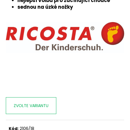
č
nejlepší volba pro začínající chodce
u
sednou
na úzké nožky
j
e
m
e
ZVOLTE VARIANTU
Kód:
2106/18