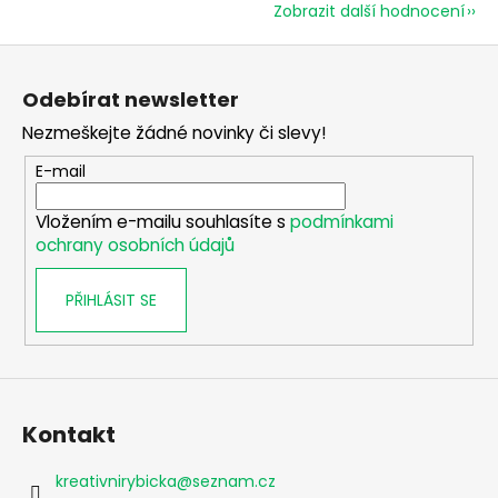
Zobrazit další hodnocení
Z
á
Odebírat newsletter
p
Nezmeškejte žádné novinky či slevy!
a
t
E-mail
í
Vložením e-mailu souhlasíte s
podmínkami
ochrany osobních údajů
PŘIHLÁSIT SE
Kontakt
kreativnirybicka
@
seznam.cz