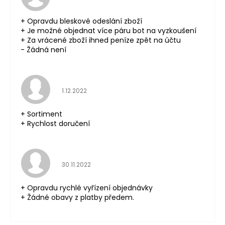
+ Opravdu bleskové odeslání zboží
+ Je možné objednat více páru bot na vyzkoušení
+ Za vrácené zboží ihned peníze zpět na účtu
- Žádná není
Hodnocení obchodu je 5 z 5 hvězdiček.
1.12.2022
+ Sortiment
+ Rychlost doručení
Hodnocení obchodu je 5 z 5 hvězdiček.
30.11.2022
+ Opravdu rychlé vyřízení objednávky
+ Žádné obavy z platby předem.