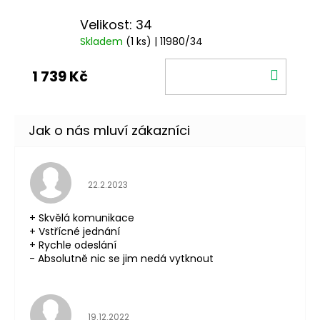
Velikost: 34
Skladem
(1 ks)
| 11980/34
DO
1 739 Kč
KOŠÍ
Hodnocení obchodu je 5 z 5 hvězdiček.
22.2.2023
+ Skvělá komunikace
+ Vstřícné jednání
+ Rychle odeslání
- Absolutně nic se jim nedá vytknout
Hodnocení obchodu je 5 z 5 hvězdiček.
19.12.2022