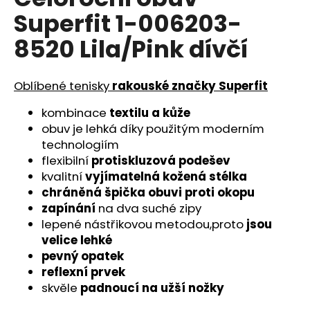
je
a
Superfit 1-006203-
0,0
z
j
8520 Lila/Pink dívčí
5
í
hvězdiček.
t
Oblíbené tenisky
rakouské značky Superfit
?
kombinace
textilu a kůže
obuv je lehká díky použitým moderním
technologiím
flexibilní
protiskluzová podešev
HLEDAT
kvalitní
vyjímatelná kožená stélka
chráněná špička obuvi proti okopu
zapínání
na dva suché zipy
D
lepené nástřikovou metodou,proto
jsou
o
velice lehké
p
pevný opatek
o
reflexní prvek
r
skvěle
padnoucí na užší nožky
u