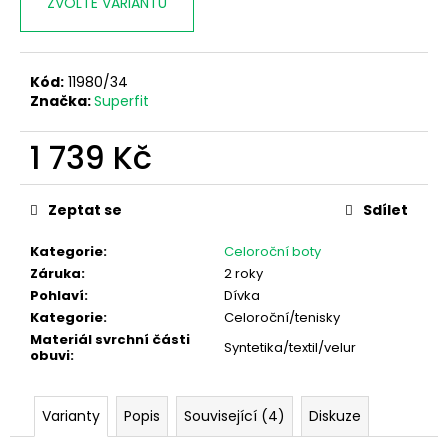
ZVOLTE VARIANTU
Kód:
11980/34
Značka:
Superfit
1 739 Kč
Měrná
cena:
Zeptat se
Sdílet
Kategorie
:
Celoroční boty
Záruka
:
2 roky
Pohlaví
:
Dívka
Kategorie
:
Celoroční/tenisky
Materiál svrchní části
Syntetika/textil/velur
obuvi
:
Varianty
Popis
Související (4)
Diskuze