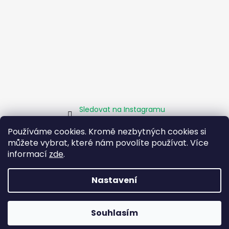
Sledovat na Instagramu
Používáme cookies. Kromě nezbytných cookies si
můžete vybrat, které nám povolíte používat. Více
Homepage
Obchodní podmínky
Kamenné pobočky
Facebook
Instagram
Pomáháme
informací
zde
.
Zásady sociálního podniku
O projektu EU
Nastavení
Vytvořil Shoptet
Souhlasím
Copyright 2026
Boty Rybička
. Všechna práva vyhrazena.