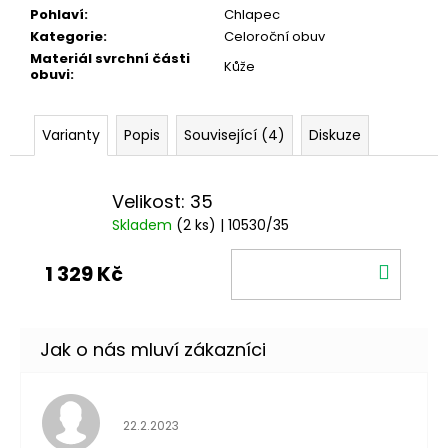
Pohlaví
:
Chlapec
Kategorie
:
Celoroční obuv
Materiál svrchní části
Kůže
obuvi
:
Varianty
Popis
Související (4)
Diskuze
Velikost: 35
Skladem
(2 ks)
| 10530/35
DO
1 329 Kč
KOŠÍ
Hodnocení obchodu je 5 z 5 hvězdiček.
22.2.2023