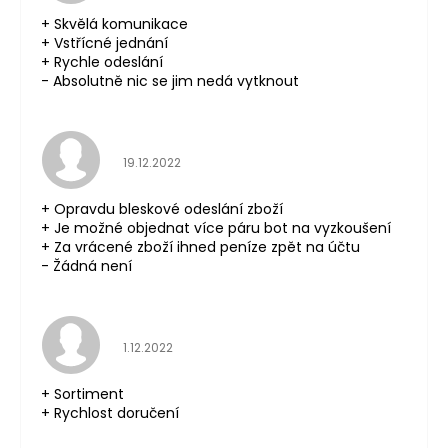
+ Skvělá komunikace
+ Vstřícné jednání
+ Rychle odeslání
- Absolutně nic se jim nedá vytknout
Hodnocení obchodu je 5 z 5 hvězdiček.
19.12.2022
+ Opravdu bleskové odeslání zboží
+ Je možné objednat více páru bot na vyzkoušení
+ Za vrácené zboží ihned peníze zpět na účtu
- Žádná není
Hodnocení obchodu je 5 z 5 hvězdiček.
1.12.2022
+ Sortiment
+ Rychlost doručení