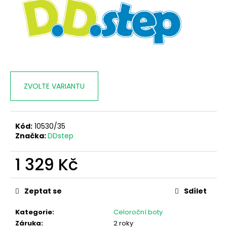
č
u
j
e
m
e
ZVOLTE VARIANTU
Kód:
10530/35
Značka:
DDstep
1 329 Kč
Měrná
cena:
Zeptat se
Sdílet
Kategorie
:
Celoroční boty
Záruka
:
2 roky