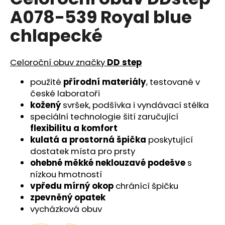
je
a
A078-539 Royal blue
0,0
z
j
chlapecké
5
í
hvězdiček.
t
Celoroční obuv značky
DD step
?
použité
přírodní materiály
, testované v
české laboratoři
kožený
svršek, podšívka i vyndávací stélka
speciální technologie šití zaručující
HLEDAT
flexibilitu a komfort
kulatá a prostorná špička
poskytující
dostatek místa pro prsty
D
ohebné měkké neklouzavé podešve
s
o
nízkou hmotností
p
vpředu mírný okop
chránící špičku
o
zpevněný opatek
r
vycházková obuv
u