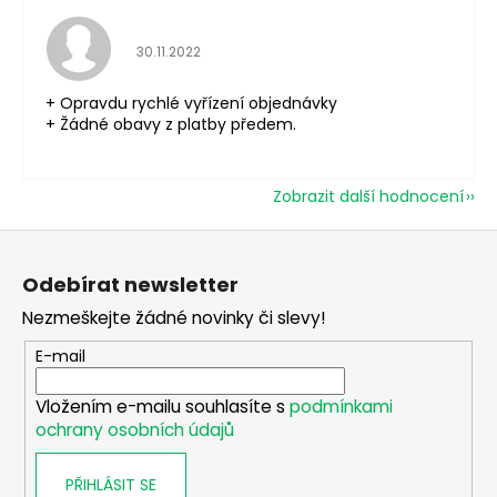
Hodnocení obchodu je 5 z 5 hvězdiček.
30.11.2022
+ Opravdu rychlé vyřízení objednávky
+ Žádné obavy z platby předem.
Zobrazit další hodnocení
Z
á
Odebírat newsletter
p
Nezmeškejte žádné novinky či slevy!
a
t
E-mail
í
Vložením e-mailu souhlasíte s
podmínkami
ochrany osobních údajů
PŘIHLÁSIT SE