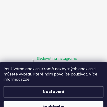
Sledovat na Instagramu
Používáme cookies. Kromě nezbytných cookies si
můžete vybrat, které nám povolíte používat. Více
Homepage
Obchodní podmínky
Kamenné pobočky
informací
zde
.
Facebook
Instagram
Pomáháme
Zásady sociálního podniku
O projektu EU
Nastavení
Vytvořil Shoptet
Souhlasím