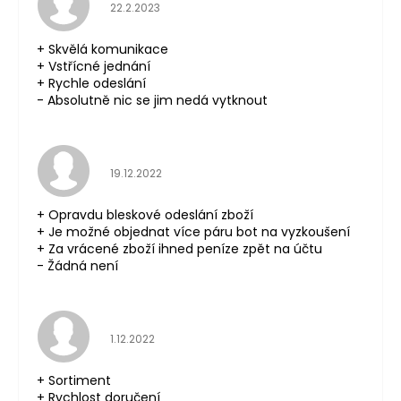
Hodnocení obchodu je 5 z 5 hvězdiček.
22.2.2023
+ Skvělá komunikace
+ Vstřícné jednání
+ Rychle odeslání
- Absolutně nic se jim nedá vytknout
Hodnocení obchodu je 5 z 5 hvězdiček.
19.12.2022
+ Opravdu bleskové odeslání zboží
+ Je možné objednat více páru bot na vyzkoušení
+ Za vrácené zboží ihned peníze zpět na účtu
- Žádná není
Hodnocení obchodu je 5 z 5 hvězdiček.
1.12.2022
+ Sortiment
+ Rychlost doručení