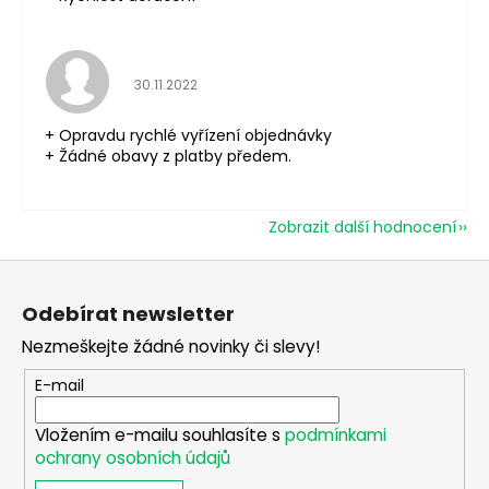
Hodnocení obchodu je 5 z 5 hvězdiček.
30.11.2022
+ Opravdu rychlé vyřízení objednávky
+ Žádné obavy z platby předem.
Zobrazit další hodnocení
Z
á
Odebírat newsletter
p
Nezmeškejte žádné novinky či slevy!
a
t
E-mail
í
Vložením e-mailu souhlasíte s
podmínkami
ochrany osobních údajů