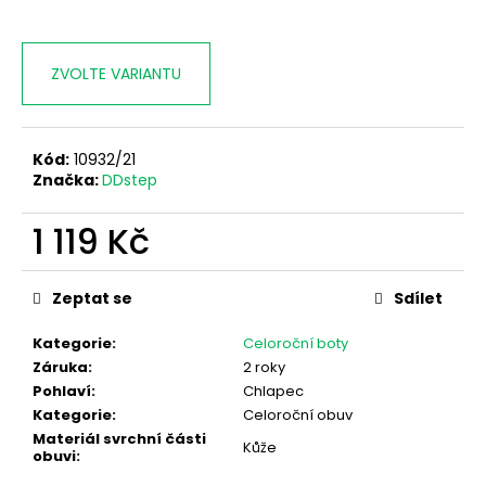
ZVOLTE VARIANTU
Kód:
10932/21
Značka:
DDstep
1 119 Kč
Měrná
cena:
Zeptat se
Sdílet
Kategorie
:
Celoroční boty
Záruka
:
2 roky
Pohlaví
:
Chlapec
Kategorie
:
Celoroční obuv
Materiál svrchní části
Kůže
obuvi
: