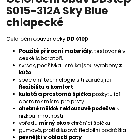
je
a
S015-312A Sky Blue
0,0
z
j
chlapecké
5
í
hvězdiček.
t
Celoroční obuv značky
DD step
?
Použité přírodní materiály
, testované v
české laboratoři.
svršek, podšívka i stélka jsou vyrobeny
z
kůže
HLEDAT
speciální technologie šití zaručující
flexibilitu a komfort
kulatá a prostorná špička
poskytující
D
dostatek místa pro prsty
o
ohebné měkké neklouzavé podešve
s
p
nízkou hmotností
o
vpředu
mírný okop
chránící špičku
r
gumová, protiskluzová flexibilní podrážka
u
pevnější v oblasti paty