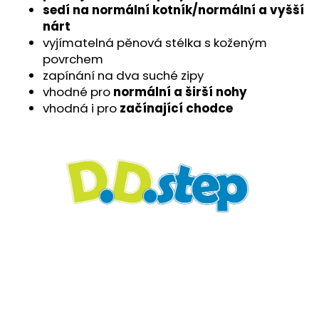
č
sedí na normální kotník/normální a vyšší
u
nárt
j
vyjímatelná pěnová stélka s koženým
e
povrchem
m
zapínání na dva suché zipy
e
vhodné p
ro
normální a širší nohy
vhodná i pro
začínající chodce