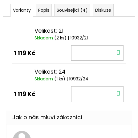
Varianty
Popis
Související (4)
Diskuze
Velikost: 21
Skladem
(2 ks)
| 10932/21
DO
1 119 Kč
KOŠÍ
Velikost: 24
Skladem
(1 ks)
| 10932/24
DO
1 119 Kč
KOŠÍ