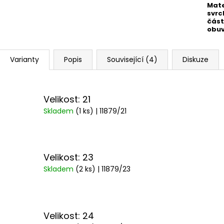
Mate
svrc
část
obuv
Varianty
Popis
Související (4)
Diskuze
Velikost: 21
Skladem
(1 ks)
| 11879/21
Velikost: 23
Skladem
(2 ks)
| 11879/23
Velikost: 24