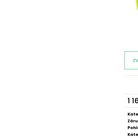
ZV
1 1
Měr
cena
Kate
Záru
Pohl
Kate