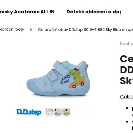
enisky Anatomic ALL IN
Dětské oblečení a doplňk
loroční boty
Celoroční obuv DDstep S015-41882 Sky Blue chla
Co potřebujete najít?
Průmě
Neoh
hodno
Ce
produ
HLEDAT
je
DD
0,0
z
Sk
5
Doporučujeme
hvězdi
Celo