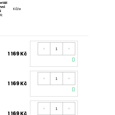
riál
hní
Kůže
i
i
:
1 169 Kč
DO
KOŠÍKU
1 169 Kč
DO
KOŠÍKU
1 169 Kč