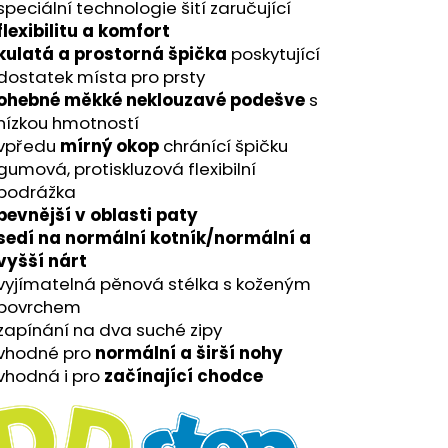
speciální technologie šití zaručující
flexibilitu a komfort
kulatá a prostorná špička
poskytující
dostatek místa pro prsty
ohebné měkké neklouzavé podešve
s
nízkou hmotností
vpředu
mírný okop
chránící špičku
gumová, protiskluzová flexibilní
podrážka
pevnější v oblasti paty
sedí na normální kotník/normální a
vyšší nárt
vyjímatelná pěnová stélka s koženým
povrchem
zapínání na dva suché zipy
vhodné p
ro
normální a širší nohy
vhodná i pro
začínající chodce