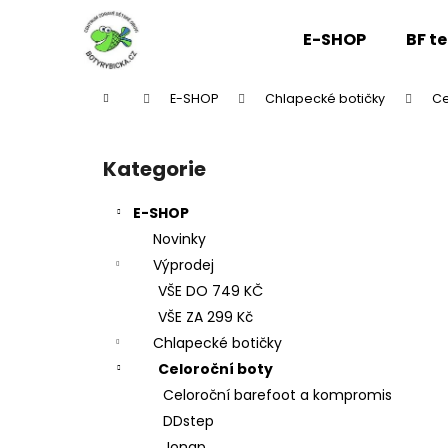
K
Přejít
na
o
E-SHOP
BF t
obsah
Zpět
Zpět
š
do
do
í
Domů
E-SHOP
Chlapecké botičky
Ce
k
obchodu
obchodu
P
o
Kategorie
Přeskočit
s
kategorie
t
E-SHOP
r
Novinky
a
Výprodej
n
VŠE DO 749 KČ
n
VŠE ZA 299 Kč
í
Chlapecké botičky
p
Celoroční boty
a
Celoroční barefoot a kompromis
n
DDstep
e
Jonap