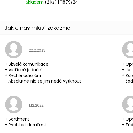
Skladem
(2 ks)
| 11879/24
Hodnocení obchodu je 5 z 5 hvězdiček.
22.2.2023
+ Skvělá komunikace
+ Opr
+ Vstřícné jednání
+ Je 
+ Rychle odeslání
+ Za 
- Absolutně nic se jim nedá vytknout
- Žád
Hodnocení obchodu je 5 z 5 hvězdiček.
1.12.2022
+ Sortiment
+ Opr
+ Rychlost doručení
+ Žád