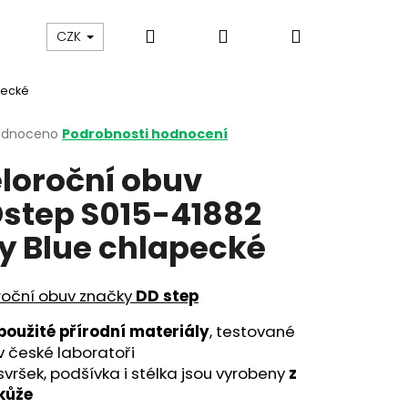
Hledat
Přihlášení
Nákupní
y
Gumovací pero Legami
Jak vybírat botičky
CZK
pecké
košík
rné
odnoceno
Podrobnosti hodnocení
cení
loroční obuv
ktu
step S015-41882
y Blue chlapecké
ček.
roční obuv značky
DD step
použité přírodní materiály
, testované
v české laboratoři
svršek, podšívka i stélka jsou vyrobeny
z
kůže