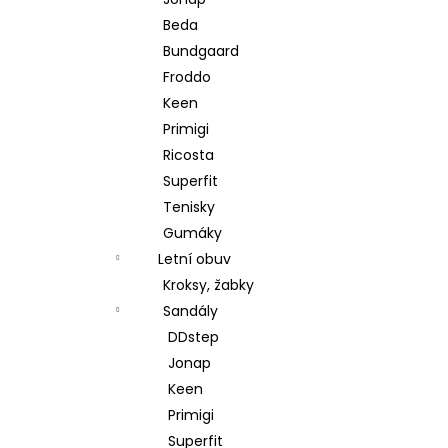
l
Beda
Bundgaard
Froddo
Keen
Primigi
Ricosta
Superfit
Tenisky
Gumáky
Letní obuv
Kroksy, žabky
Sandály
DDstep
Jonap
Keen
Primigi
Superfit