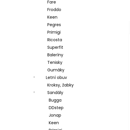
Fare
Froddo
Keen
Pegres
Primigi
Ricosta
Superfit
Baleríny
Tenisky
Gumáky
Letní obuv
Kroksy, žabky
Sandály
Bugga
DDstep
Jonap
Keen