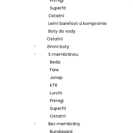
Primigi
Superfit
Ostatní
Letní barefoot a kompromis
Boty do vody
Ostatní
Zimní boty
S membránou
Beda
Fare
Jonap
KTR
Lurchi
Primigi
Superfit
Ostatní
Bez membrány
Bundgaard