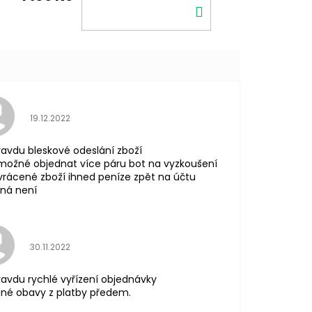
DO
KOŠÍKU
Hodnocení obchodu je 5 z 5 hvězdiček.
19.12.2022
avdu bleskové odeslání zboží
možné objednat více páru bot na vyzkoušení
vrácené zboží ihned peníze zpět na účtu
ná není
Hodnocení obchodu je 5 z 5 hvězdiček.
30.11.2022
avdu rychlé vyřízení objednávky
né obavy z platby předem.