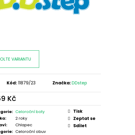
OLTE VARIANTU
Kód:
11879/23
Značka:
DDstep
69 Kč
ná
:
Tisk
gorie
:
Celoroční boty
ka
:
2 roky
Zeptat se
aví
:
Chlapec
Sdílet
gorie
:
Celoroční obuv