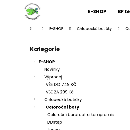
K
Přejít
na
o
E-SHOP
BF t
obsah
Zpět
Zpět
š
do
do
í
Domů
E-SHOP
Chlapecké botičky
Ce
k
obchodu
obchodu
P
o
Kategorie
Přeskočit
s
kategorie
t
E-SHOP
r
Novinky
a
Výprodej
n
VŠE DO 749 KČ
n
VŠE ZA 299 Kč
í
Chlapecké botičky
p
Celoroční boty
a
Celoroční barefoot a kompromis
n
DDstep
e
Jonap