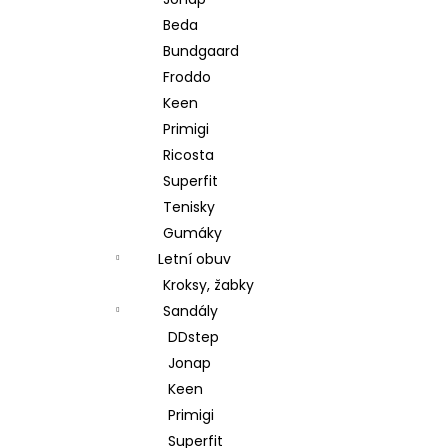
l
Beda
Bundgaard
Froddo
Keen
Primigi
Ricosta
Superfit
Tenisky
Gumáky
Letní obuv
Kroksy, žabky
Sandály
DDstep
Jonap
Keen
Primigi
Superfit