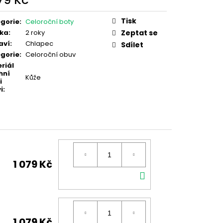
079 Kč
ná
:
Tisk
gorie
:
Celoroční boty
ka
:
2 roky
Zeptat se
aví
:
Chlapec
Sdílet
gorie
:
Celoroční obuv
riál
hní
Kůže
i
i
:
1 079 Kč
DO
KOŠÍKU
1 079 Kč