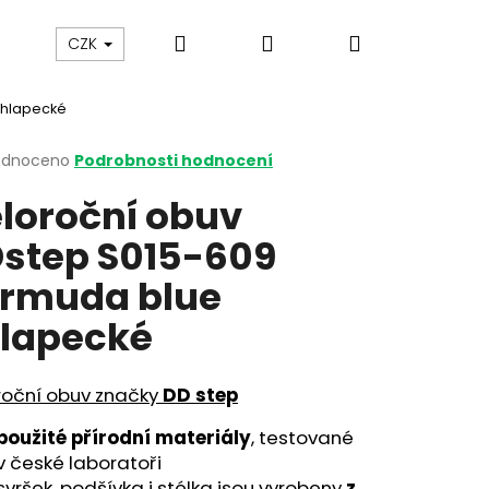
Hledat
Přihlášení
Nákupní
y
Gumovací pero Legami
Jak vybírat botičky
CZK
chlapecké
košík
rné
odnoceno
Podrobnosti hodnocení
cení
loroční obuv
ktu
step S015-609
rmuda blue
ček.
lapecké
roční obuv značky
DD step
použité přírodní materiály
, testované
v české laboratoři
svršek, podšívka i stélka jsou vyrobeny
z