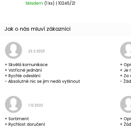
Skladem
(1 ks)
| 10245/21
Hodnocení obchodu je 5 z 5 hvězdiček.
22.2.2023
+ Skvělá komunikace
+ Opr
+ Vstřícné jednání
+ Je 
+ Rychle odeslání
+ Za 
- Absolutně nic se jim nedá vytknout
- Žád
Hodnocení obchodu je 5 z 5 hvězdiček.
1.12.2022
+ Sortiment
+ Opr
+ Rychlost doručení
+ Žád