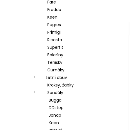
Fare
Froddo
Keen
Pegres
Primigi
Ricosta
Superfit
Baleríny
Tenisky
Gumáky
Letní obuv
Kroksy, žabky
Sandály
Bugga
DDstep
Jonap
Keen