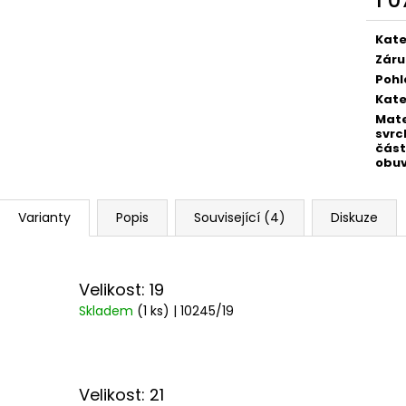
1 
Měr
cena
Kate
Záru
Pohl
Kate
Mate
svrc
část
obuv
Varianty
Popis
Související (4)
Diskuze
Velikost: 19
Skladem
(1 ks)
| 10245/19
Velikost: 21