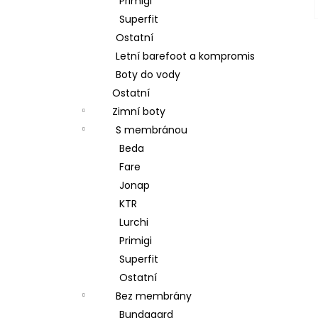
Primigi
Superfit
Ostatní
Letní barefoot a kompromis
Boty do vody
Ostatní
Zimní boty
S membránou
Beda
Fare
Jonap
KTR
Lurchi
Primigi
Superfit
Ostatní
Bez membrány
Bundgaard