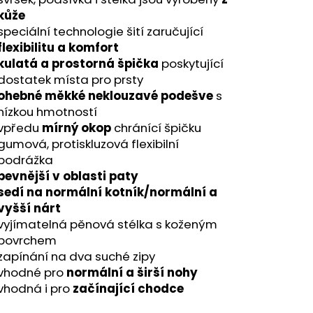
kůže
speciální technologie šití zaručující
flexibilitu a komfort
kulatá a prostorná špička
poskytující
dostatek místa pro prsty
ohebné měkké neklouzavé podešve
s
nízkou hmotností
vpředu
mírný okop
chránící špičku
gumová, protiskluzová flexibilní
podrážka
pevnější v oblasti paty
sedí na normální kotník/normální a
vyšší nárt
vyjímatelná pěnová stélka s koženým
povrchem
zapínání na dva suché zipy
vhodné p
ro
normální a širší nohy
vhodná i pro
začínající chodce