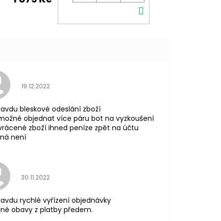
DO
KOŠÍKU
Hodnocení obchodu je 5 z 5 hvězdiček.
19.12.2022
avdu bleskové odeslání zboží
možné objednat více páru bot na vyzkoušení
vrácené zboží ihned peníze zpět na účtu
ná není
Hodnocení obchodu je 5 z 5 hvězdiček.
30.11.2022
avdu rychlé vyřízení objednávky
né obavy z platby předem.