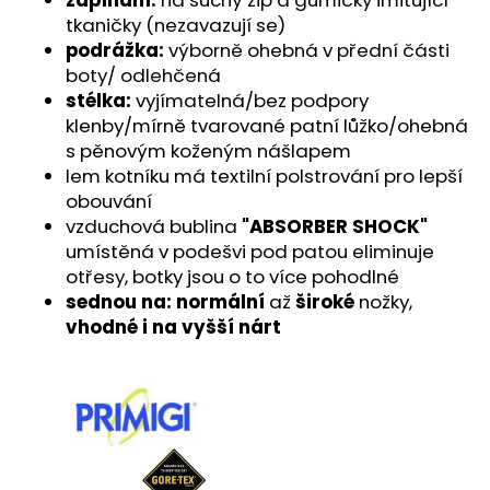
zapínání:
na suchý zip a gumičky imitující
č
u
tkaničky (nezavazují se)
j
podrážka:
výborně ohebná v přední části
e
boty/ odlehčená
m
stélka:
vyjímatelná/bez podpory
e
klenby/mírně tvarované patní lůžko/ohebná
s pěnovým koženým nášlapem
lem kotníku má textilní polstrování pro lepší
obouvání
vzduchová bublina
"ABSORBER SHOCK"
umístěná v podešvi pod patou eliminuje
otřesy, botky jsou o to více pohodlné
sednou na:
normální
až
široké
nožky,
vhodné i na vyšší nárt