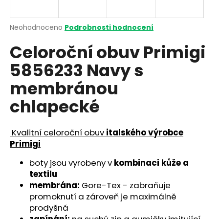
a
j
Průměrné
Neohodnoceno
Podrobnosti hodnocení
í
hodnocení
Celoroční obuv Primigi
produktu
t
je
?
5856233 Navy s
0,0
z
membránou
5
hvězdiček.
chlapecké
HLEDAT
Kvalitní celoroční obuv
italského výrobce
Primigi
D
boty jsou vyrobeny v
kombinaci kůže a
o
textilu
p
membrána:
Gore-Tex - zabraňuje
o
promoknutí a zároveň je maximálně
r
prodyšná
u