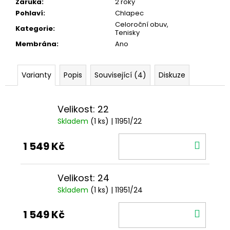
Záruka
:
2 roky
Pohlaví
:
Chlapec
Celoroční obuv,
Kategorie
:
Tenisky
Membrána
:
Ano
Varianty
Popis
Související (4)
Diskuze
Velikost: 22
Skladem
(1 ks)
| 11951/22
DO
1 549 Kč
KOŠÍ
Velikost: 24
Skladem
(1 ks)
| 11951/24
DO
1 549 Kč
KOŠÍ