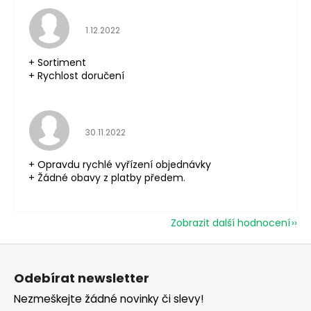
Hodnocení obchodu je 5 z 5 hvězdiček.
1.12.2022
+ Sortiment
+ Rychlost doručení
Hodnocení obchodu je 5 z 5 hvězdiček.
30.11.2022
+ Opravdu rychlé vyřízení objednávky
+ Žádné obavy z platby předem.
Zobrazit další hodnocení
Z
á
Odebírat newsletter
p
Nezmeškejte žádné novinky či slevy!
a