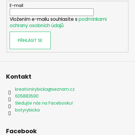
t
E-mail
í
Vložením e-mailu souhlasíte s
podmínkami
ochrany osobních údajů
PŘIHLÁSIT SE
Kontakt
kreativnirybicka
@
seznam.cz
605883590
Sledujte nás na Facebooku!
botyrybicka
Facebook