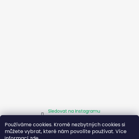
Sledovat na Instagramu
Používáme cookies. Kromě nezbytných cookies si
můžete vybrat, které nám povolíte používat. Více
Homepage
Obchodní podmínky
Kamenné pobočky
informací
zde
.
Facebook
Instagram
Pomáháme