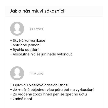
Hodnocení obchodu je 5 z 5 hvězdiček.
22.2.2023
+ Skvělá komunikace
+ Vstřícné jednání
+ Rychle odeslání
- Absolutně nic se jim nedá vytknout
Hodnocení obchodu je 5 z 5 hvězdiček.
19.12.2022
+ Opravdu bleskové odeslání zboží
+ Je možné objednat více páru bot na vyzkoušení
+ Za vrácené zboží ihned peníze zpět na účtu
- Žádná není