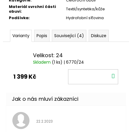
Kategorie
:
Celoroční obuv
Materiál svrchní části
Textil/syntetika/kůže
obuvi
:
Podšívka
:
Hydrofobní síťovina
Varianty
Popis
Související (4)
Diskuze
Velikost: 24
Skladem
(1 ks)
| 6770/24
DO
1 399 Kč
KOŠÍ
Hodnocení obchodu je 5 z 5 hvězdiček.
22.2.2023