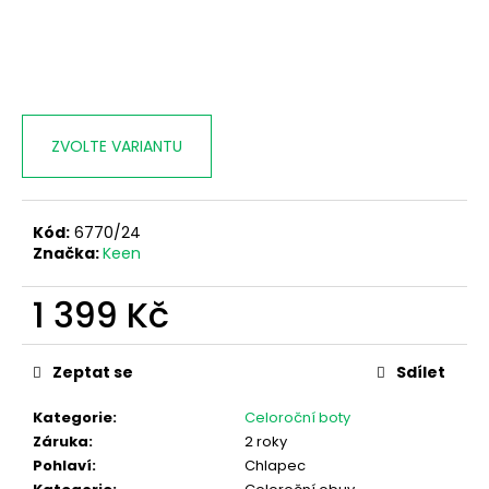
ZVOLTE VARIANTU
Kód:
6770/24
Značka:
Keen
1 399 Kč
Měrná
cena:
Zeptat se
Sdílet
Kategorie
:
Celoroční boty
Záruka
:
2 roky
Pohlaví
:
Chlapec