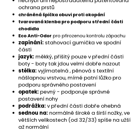
č
nechybí ani nepostradatelná patentovaná
u
ochrana prstů
j
chráněná špička obuvi proti okopání
e
tvarovaná klenba pro podporu střední části
m
chodidla
e
Eco Anti-Odor
pro přirozenou kontrolu zápachu
zapínání:
stahovací gumička ve spodní
části
jazyk:
měkký, přišitý pouze v přední části
boty - boty tak jdou velmi dobře nazout
stélka:
vyjímatelná , pěnová s textilní
nášlapnou vrstvou, mírné patní lůžko pro
podporu správného postavení
opatek:
pevný - podporuje správné
postavení nohy
podrážka:
v přední části dobře ohebná
sednou na:
normálně široké a širší nožky, ve
větších velikostech (od 32/33) spíše na užší
až normální