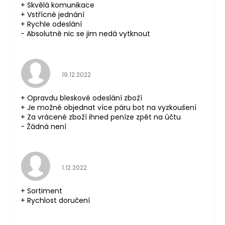
+ Skvělá komunikace
+ Vstřícné jednání
+ Rychle odeslání
- Absolutně nic se jim nedá vytknout
Hodnocení obchodu je 5 z 5 hvězdiček.
19.12.2022
+ Opravdu bleskové odeslání zboží
+ Je možné objednat více páru bot na vyzkoušení
+ Za vrácené zboží ihned peníze zpět na účtu
- Žádná není
Hodnocení obchodu je 5 z 5 hvězdiček.
1.12.2022
+ Sortiment
+ Rychlost doručení