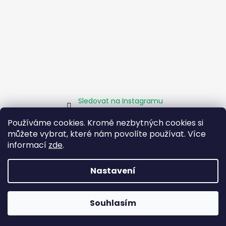
Sledovat na Instagramu
Používáme cookies. Kromě nezbytných cookies si
můžete vybrat, které nám povolíte používat. Více
Homepage
Obchodní podmínky
Kamenné pobočky
Facebook
Instagram
Pomáháme
informací
zde
.
Zásady sociálního podniku
O projektu EU
Nastavení
Vytvořil Shoptet
Souhlasím
Copyright 2026
Boty Rybička
. Všechna práva vyhrazena.