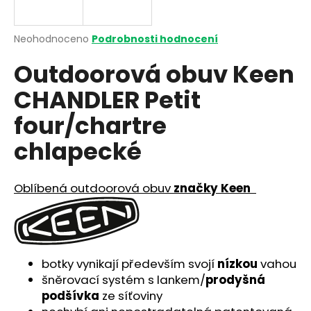
a
j
Průměrné
Neohodnoceno
Podrobnosti hodnocení
í
hodnocení
Outdoorová obuv Keen
produktu
t
je
?
CHANDLER Petit
0,0
z
four/chartre
5
hvězdiček.
chlapecké
HLEDAT
Oblíbená outdoorová obuv
značky Keen
D
o
p
botky vynikají především svojí
nízkou
vahou
o
šněrovací systém s lankem/
prodyšná
r
podšívka
ze síťoviny
u