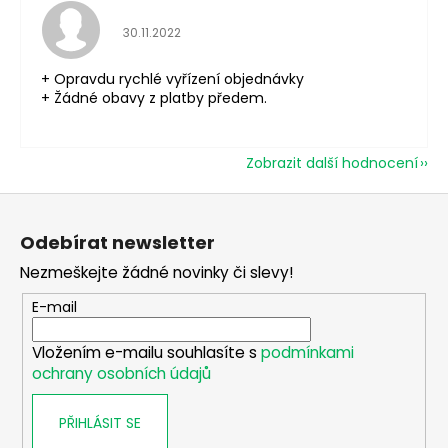
Hodnocení obchodu je 5 z 5 hvězdiček.
30.11.2022
+ Opravdu rychlé vyřízení objednávky
+ Žádné obavy z platby předem.
Zobrazit další hodnocení
Z
á
Odebírat newsletter
p
Nezmeškejte žádné novinky či slevy!
a
t
E-mail
í
Vložením e-mailu souhlasíte s
podmínkami
ochrany osobních údajů
PŘIHLÁSIT SE