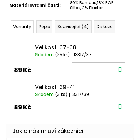
80% Bambus,18% POP
Materiál svrchní části
:
Siltex, 2% Elasten
Varianty
Popis
Související (4)
Diskuze
Velikost: 37-38
Skladem
(>5 ks)
| 13317/37
DO
89 Kč
KOŠÍ
Velikost: 39-41
Skladem
(3 ks)
| 13317/39
DO
89 Kč
KOŠÍ