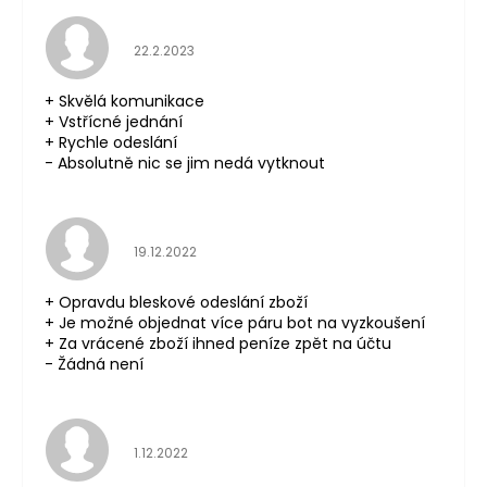
Hodnocení obchodu je 5 z 5 hvězdiček.
22.2.2023
+ Skvělá komunikace
+ Vstřícné jednání
+ Rychle odeslání
- Absolutně nic se jim nedá vytknout
Hodnocení obchodu je 5 z 5 hvězdiček.
19.12.2022
+ Opravdu bleskové odeslání zboží
+ Je možné objednat více páru bot na vyzkoušení
+ Za vrácené zboží ihned peníze zpět na účtu
- Žádná není
Hodnocení obchodu je 5 z 5 hvězdiček.
1.12.2022