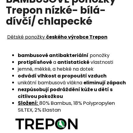
je
a
Trepon nízké- bílá-
0,0
z
j
dívčí/ chlapecké
5
í
hvězdiček.
t
D
ětské ponožky
českého výrobce Trepon
?
bambusové antibakteriální
ponožky
protiplísňové
a
antistatické
vlastnosti
jemné, měkké, a hebké na dotek
HLEDAT
odvádí vlhkost a propouští vzduch
unikátní bambusová vlákna
eliminují zápach
nezpůsobují podráždění kůže u dětí s
D
citlivou pokožkou
o
Složení:
80% Bambus, 18% Polypropylen
p
SILTEX, 2% Elastan
o
r
u