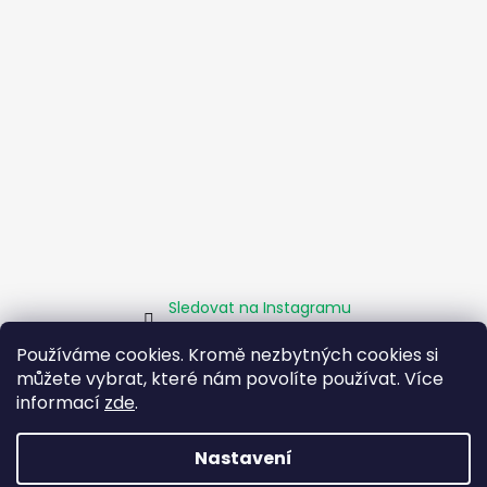
Sledovat na Instagramu
Používáme cookies. Kromě nezbytných cookies si
můžete vybrat, které nám povolíte používat. Více
Homepage
Obchodní podmínky
Kamenné pobočky
informací
zde
.
Facebook
Instagram
Pomáháme
Zásady sociálního podniku
O projektu EU
Nastavení