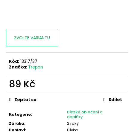
č
u
j
e
m
e
ZVOLTE VARIANTU
Kód:
13317/37
Značka:
Trepon
89 Kč
Měrná
cena:
Zeptat se
Sdílet
Dětské oblečení a
Kategorie
:
doplňky
Záruka
:
2 roky
Pohlaví
:
Dívka