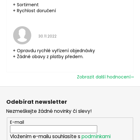
+ Sortiment
+ Rychlost doručení
Hodnocení obchodu je 5 z 5 hvězdiček.
30.11.2022
+ Opravdu rychlé vyřízení objednávky
+ Žádné obavy z platby předem.
Zobrazit další hodnocení
Z
á
Odebírat newsletter
p
Nezmeškejte žádné novinky či slevy!
a
t
E-mail
í
Vložením e-mailu souhlasíte s
podmínkami