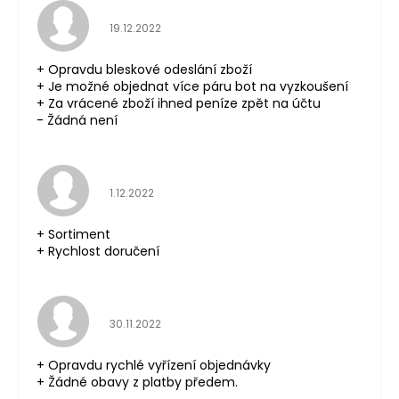
Hodnocení obchodu je 5 z 5 hvězdiček.
19.12.2022
+ Opravdu bleskové odeslání zboží
+ Je možné objednat více páru bot na vyzkoušení
+ Za vrácené zboží ihned peníze zpět na účtu
- Žádná není
Hodnocení obchodu je 5 z 5 hvězdiček.
1.12.2022
+ Sortiment
+ Rychlost doručení
Hodnocení obchodu je 5 z 5 hvězdiček.
30.11.2022
+ Opravdu rychlé vyřízení objednávky
+ Žádné obavy z platby předem.