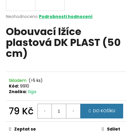
a
j
Průměrné
Neohodnoceno
Podrobnosti hodnocení
í
hodnocení
Obouvací lžíce
produktu
t
je
?
plastová DK PLAST (50
0,0
z
cm)
5
hvězdiček.
HLEDAT
Skladem
(>5 ks)
Kód:
9910
Značka:
Siga
D
o
p
79 Kč
DO KOŠÍKU
o
Měrná
r
cena:
u
Zeptat se
Sdílet