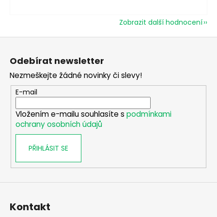
Zobrazit další hodnocení
Z
á
Odebírat newsletter
p
Nezmeškejte žádné novinky či slevy!
a
t
E-mail
í
Vložením e-mailu souhlasíte s
podmínkami
ochrany osobních údajů
PŘIHLÁSIT SE
Kontakt