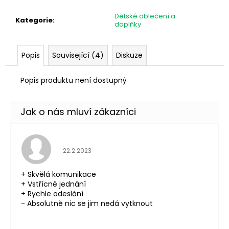
č
u
Dětské oblečení a
Kategorie
:
j
doplňky
e
m
Popis
Související (4)
Diskuze
e
Popis produktu není dostupný
Hodnocení obchodu je 5 z 5 hvězdiček.
22.2.2023
+ Skvělá komunikace
+ Vstřícné jednání
+ Rychle odeslání
- Absolutně nic se jim nedá vytknout