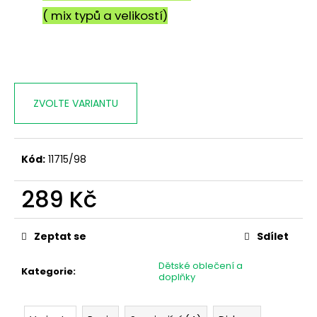
č
( mix typů a velikostí)
u
j
e
m
e
ZVOLTE VARIANTU
Kód:
11715/98
289 Kč
Měrná
cena:
Zeptat se
Sdílet
Dětské oblečení a
Kategorie
:
doplňky