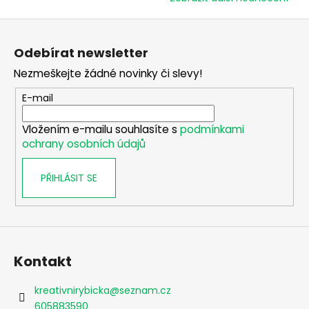
Z
á
Odebírat newsletter
p
Nezmeškejte žádné novinky či slevy!
a
t
E-mail
í
Vložením e-mailu souhlasíte s
podmínkami
ochrany osobních údajů
PŘIHLÁSIT SE
Kontakt
kreativnirybicka
@
seznam.cz
605883590