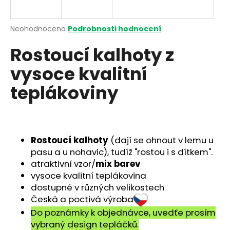
a
j
Průměrné
Neohodnoceno
Podrobnosti hodnocení
í
hodnocení
Rostoucí kalhoty z
produktu
t
je
?
vysoce kvalitní
0,0
z
teplákoviny
5
hvězdiček.
HLEDAT
Rostoucí kalhoty
(dají se ohnout v lemu u
pasu a u nohavic), tudíž "rostou i s dítkem".
D
atraktivní vzor/
mix barev
o
vysoce kvalitní teplákovina
p
dostupné v různých velikostech
o
Česká a poctivá výroba
r
Do poznámky k objednávce, uvedťe prosím
u
vybraný design tepláčků.