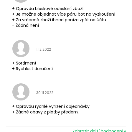
+ Opravdu bleskové odeslání zboží
+ Je možné objednat více páru bot na vyzkoušení
+ Za vrácené zboží ihned peníze zpět na účtu
- Žádná není
Hodnocení obchodu je 5 z 5 hvězdiček.
1.12.2022
+ Sortiment
+ Rychlost doručení
Hodnocení obchodu je 5 z 5 hvězdiček.
30.11.2022
+ Opravdu rychlé vyřízení objednávky
+ Žádné obavy z platby předem.
Zobrazit další hodnocení