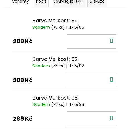
Varianty
Popis
Související (4)
Diskuze
Barva,Velikost: 86
Skladem
(>5 ks)
| 11715/86
DO
289 Kč
KOŠÍ
Barva,Velikost: 92
Skladem
(>5 ks)
| 11715/92
DO
289 Kč
KOŠÍ
Barva,Velikost: 98
Skladem
(>5 ks)
| 11715/98
DO
289 Kč
KOŠÍ