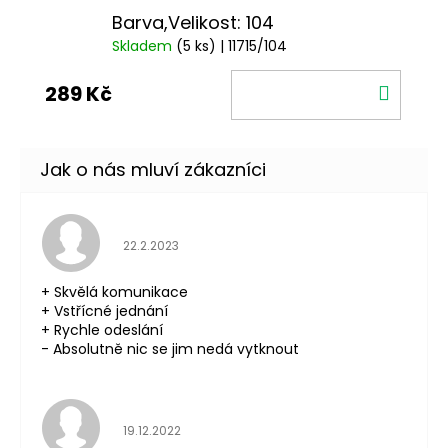
Barva,Velikost: 104
Skladem
(5 ks)
| 11715/104
DO
289 Kč
KOŠÍ
Hodnocení obchodu je 5 z 5 hvězdiček.
22.2.2023
+ Skvělá komunikace
+ Vstřícné jednání
+ Rychle odeslání
- Absolutně nic se jim nedá vytknout
Hodnocení obchodu je 5 z 5 hvězdiček.
19.12.2022