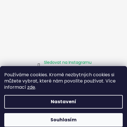
Sledovat na Instagramu
Používáme cookies. Kromě nezbytných cookies si
můžete vybrat, které nám povolíte používat. Více
Homepage
Obchodní podmínky
Kamenné pobočky
Facebook
Instagram
Pomáháme
informací
zde
.
Zásady sociálního podniku
O projektu EU
Nastavení
Vytvořil Shoptet
Souhlasím
Copyright 2026
Boty Rybička
. Všechna práva vyhrazena.