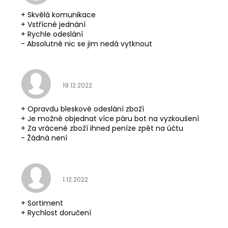
+ Skvělá komunikace
+ Vstřícné jednání
+ Rychle odeslání
- Absolutně nic se jim nedá vytknout
Hodnocení obchodu je 5 z 5 hvězdiček.
19.12.2022
+ Opravdu bleskové odeslání zboží
+ Je možné objednat více páru bot na vyzkoušení
+ Za vrácené zboží ihned peníze zpět na účtu
- Žádná není
Hodnocení obchodu je 5 z 5 hvězdiček.
1.12.2022
+ Sortiment
+ Rychlost doručení