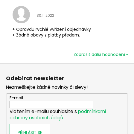
Hodnocení obchodu je 5 z 5 hvězdiček.
30.11.2022
+ Opravdu rychlé vyřízení objednávky
+ Žádné obavy z platby předem.
Zobrazit další hodnocení
Z
á
Odebírat newsletter
p
Nezmeškejte žádné novinky či slevy!
a
t
E-mail
í
Vložením e-mailu souhlasíte s
podmínkami
ochrany osobních údajů
PŘIHLÁSIT SE