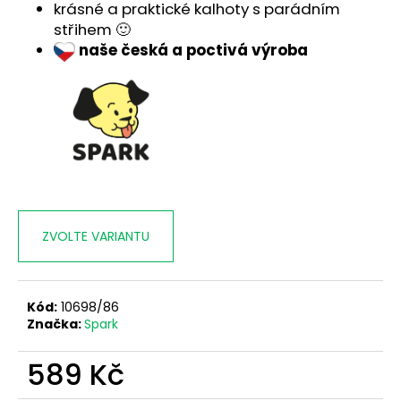
č
krásné a praktické kalhoty s parádním
u
střihem 🙂
j
n
aše česká a poctivá výroba
e
m
e
ZVOLTE VARIANTU
Kód:
10698/86
Značka:
Spark
589 Kč
Měrná