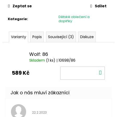
cena:
Zeptat se
Sdílet
Dětské oblečení a
Kategorie
:
doplňky
Varianty
Popis
Související (3)
Diskuze
Wolf: 86
Skladem
(1 ks)
| 10698/86
DO
589 Kč
KOŠÍ
Hodnocení obchodu je 5 z 5 hvězdiček.
22.2.2023