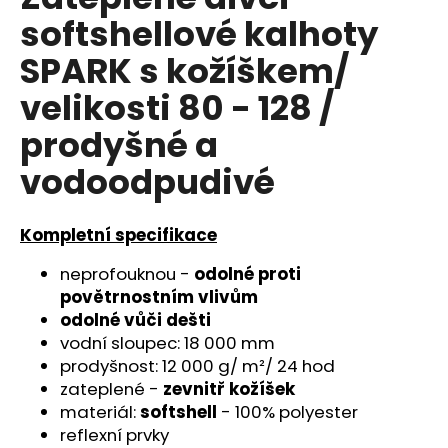
je
a
softshellové kalhoty
0,0
z
j
SPARK s kožíškem/
5
í
hvězdiček.
velikosti 80 - 128 /
t
?
prodyšné a
vodoodpudivé
HLEDAT
Kompletní specifikace
neprofouknou -
odolné proti
povětrnostním vlivům
D
odolné vůči dešti
o
vodní sloupec: 18 000 mm
p
prodyšnost: 12 000 g/ m²/ 24 hod
o
zateplené -
zevnitř kožíšek
r
materiál:
softshell
- 100% polyester
u
reflexní prvky