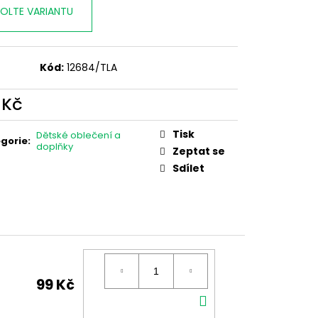
OLTE VARIANTU
Kód:
12684/TLA
 Kč
ná
:
Tisk
Dětské oblečení a
gorie
:
doplňky
Zeptat se
Sdílet
99 Kč
DO