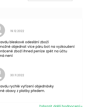
KOŠÍKU
Hodnocení obchodu je 5 z 5 hvězdiček.
19.12.2022
avdu bleskové odeslání zboží
možné objednat více páru bot na vyzkoušení
vrácené zboží ihned peníze zpět na účtu
ná není
Hodnocení obchodu je 5 z 5 hvězdiček.
30.11.2022
avdu rychlé vyřízení objednávky
né obavy z platby předem.
Zobrazit další hodnocení