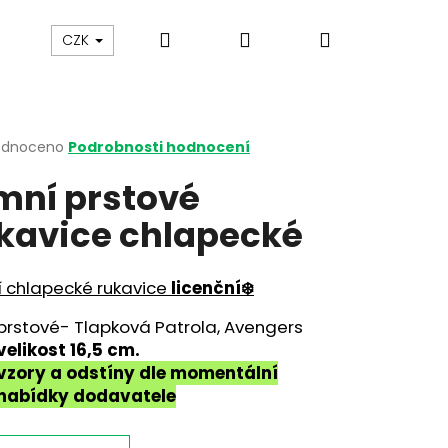
Hledat
Přihlášení
Nákupní
y
Gumovací pero Legami
Jak vybírat botičky
CZK
košík
rné
odnoceno
Podrobnosti hodnocení
cení
mní prstové
ktu
kavice chlapecké
ček.
í chlapecké rukavice
licenční❄️
prstové- Tlapková Patrola, Avengers
velikost 16,5 cm.
vzory a odstíny dle momentální
nabídky dodavatele