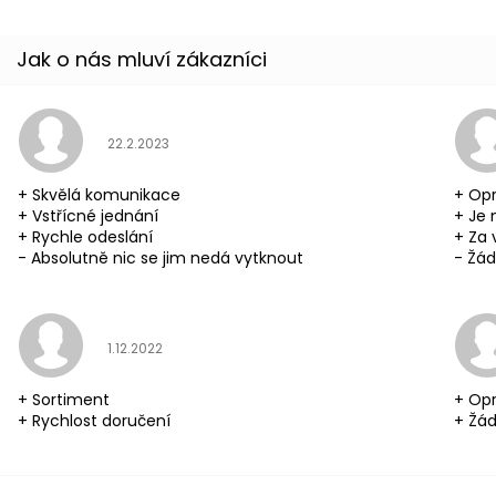
Hodnocení obchodu je 5 z 5 hvězdiček.
22.2.2023
+ Skvělá komunikace
+ Opr
+ Vstřícné jednání
+ Je 
+ Rychle odeslání
+ Za 
- Absolutně nic se jim nedá vytknout
- Žád
Hodnocení obchodu je 5 z 5 hvězdiček.
1.12.2022
+ Sortiment
+ Opr
+ Rychlost doručení
+ Žád