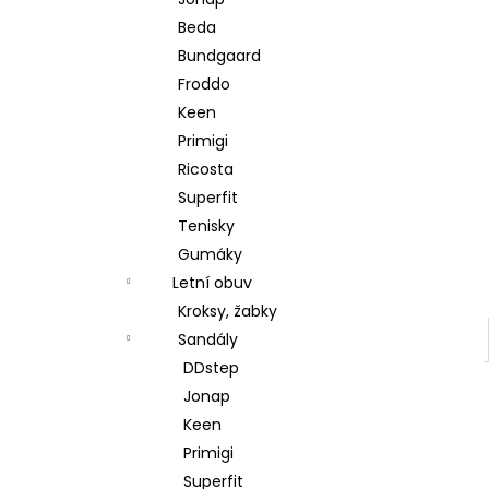
l
Beda
Bundgaard
Froddo
Keen
Primigi
Ricosta
Superfit
Tenisky
Gumáky
Letní obuv
Kroksy, žabky
Sandály
DDstep
Jonap
Keen
Primigi
Superfit