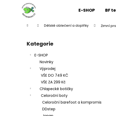
K
Přejít
na
o
E-SHOP
BF t
obsah
Zpět
Zpět
š
do
do
í
Domů
Dětské oblečení a doplňky
Zimní pr
k
obchodu
obchodu
P
o
Kategorie
Přeskočit
s
kategorie
t
E-SHOP
r
Novinky
a
Výprodej
n
VŠE DO 749 KČ
n
VŠE ZA 299 Kč
í
Chlapecké botičky
p
Celoroční boty
a
Celoroční barefoot a kompromis
n
DDstep
e
Jonap