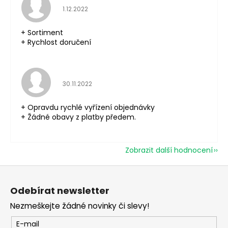
Hodnocení obchodu je 5 z 5 hvězdiček.
1.12.2022
+ Sortiment
+ Rychlost doručení
Hodnocení obchodu je 5 z 5 hvězdiček.
30.11.2022
+ Opravdu rychlé vyřízení objednávky
+ Žádné obavy z platby předem.
Zobrazit další hodnocení
Z
á
Odebírat newsletter
p
Nezmeškejte žádné novinky či slevy!
a
t
E-mail