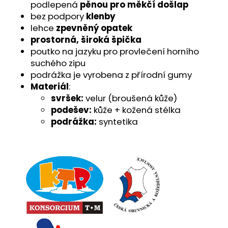
č
podlepená
pěnou pro měkčí došlap
u
bez podpory
klenby
j
lehce
zpevněný opatek
e
prostorná, široká špička
m
poutko na jazyku pro provlečení horního
e
suchého zipu
podrážka je vyrobena z přírodní gumy
Materiál
:
svršek:
velur (broušená kůže)
podešev:
kůže + kožená stélka
podrážka:
syntetika