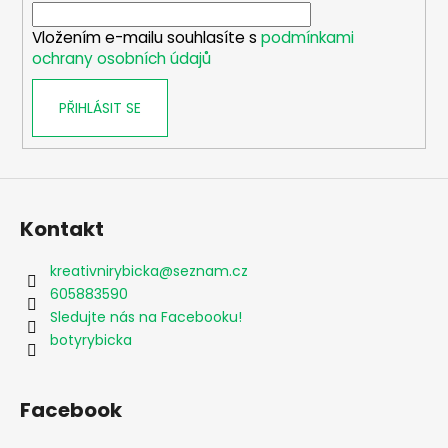
í
Vložením e-mailu souhlasíte s
podmínkami
ochrany osobních údajů
PŘIHLÁSIT SE
Kontakt
kreativnirybicka
@
seznam.cz
605883590
Sledujte nás na Facebooku!
botyrybicka
Facebook