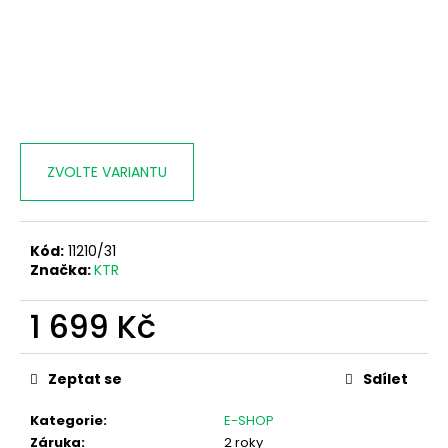
ZVOLTE VARIANTU
Kód:
11210/31
Značka:
KTR
1 699 Kč
Měrná
cena:
Zeptat se
Sdílet
Kategorie
:
E-SHOP
Záruka
:
2 roky