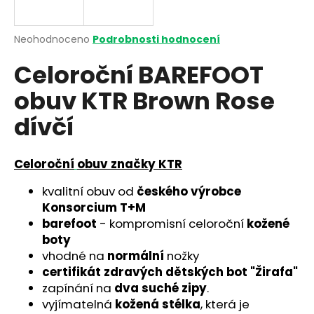
a
j
Průměrné
Neohodnoceno
Podrobnosti hodnocení
í
hodnocení
Celoroční BAREFOOT
produktu
t
je
?
obuv KTR Brown Rose
0,0
z
dívčí
5
hvězdiček.
Celoroční
obuv značky KTR
HLEDAT
kvalitní obuv od
českého výrobce
Konsorcium T+M
D
barefoot
- kompromisní celoroční
kožené
o
boty
p
vhodné na
normální
nožky
o
certifikát zdravých dětských bot "Žirafa"
r
zapínání na
dva suché zipy
.
u
vyjímatelná
kožená stélka
, která je