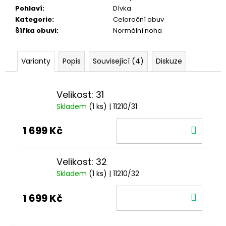
Pohlaví
:
Dívka
Kategorie
:
Celoroční obuv
Šířka obuvi
:
Normální noha
Varianty
Popis
Související (4)
Diskuze
Velikost: 31
Skladem
(1 ks)
| 11210/31
DO
1 699 Kč
KOŠÍ
Velikost: 32
Skladem
(1 ks)
| 11210/32
DO
1 699 Kč
KOŠÍ