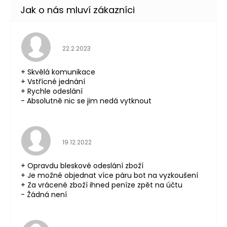
Hodnocení obchodu je 5 z 5 hvězdiček.
22.2.2023
+ Skvělá komunikace
+ Vstřícné jednání
+ Rychle odeslání
- Absolutně nic se jim nedá vytknout
Hodnocení obchodu je 5 z 5 hvězdiček.
19.12.2022
+ Opravdu bleskové odeslání zboží
+ Je možné objednat více páru bot na vyzkoušení
+ Za vrácené zboží ihned peníze zpět na účtu
- Žádná není