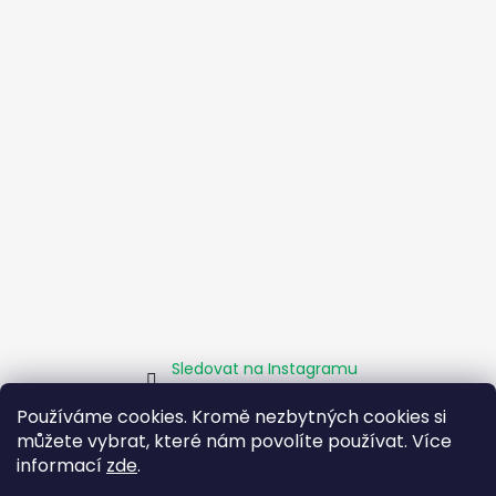
Sledovat na Instagramu
Používáme cookies. Kromě nezbytných cookies si
můžete vybrat, které nám povolíte používat. Více
Homepage
Obchodní podmínky
Kamenné pobočky
Facebook
Instagram
Pomáháme
informací
zde
.
Zásady sociálního podniku
O projektu EU