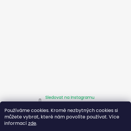
Sledovat na Instagramu
Používáme cookies. Kromě nezbytných cookies si
můžete vybrat, které nám povolíte používat. Více
Homepage
Obchodní podmínky
Kamenné pobočky
Facebook
Instagram
Pomáháme
informací
zde
.
Zásady sociálního podniku
O projektu EU