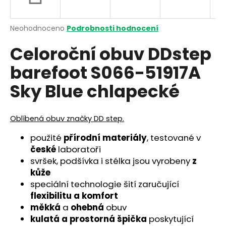
a
j
Průměrné
Neohodnoceno
Podrobnosti hodnocení
í
hodnocení
Celoroční obuv DDstep
produktu
t
je
?
barefoot S066-51917A
0,0
z
Sky Blue chlapecké
5
hvězdiček.
HLEDAT
Oblíbená obuv značky DD step.
použité
přírodní materiály
, testované v
české
laboratoři
D
svršek, podšívka i stélka jsou vyrobeny
z
o
kůže
p
speciální technologie šití zaručující
o
flexibilitu a komfort
r
měkká
a
ohebná
obuv
u
kulatá a prostorná špička
poskytující