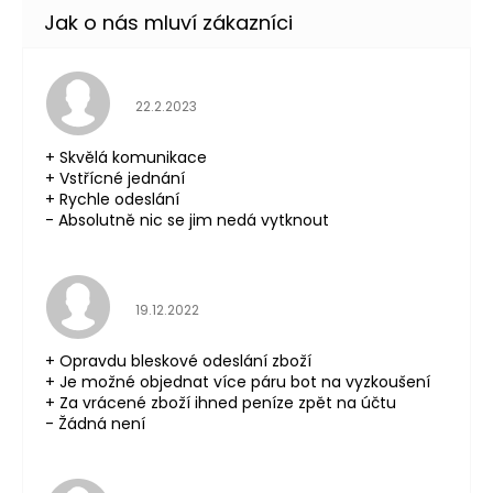
Hodnocení obchodu je 5 z 5 hvězdiček.
22.2.2023
+ Skvělá komunikace
+ Vstřícné jednání
+ Rychle odeslání
- Absolutně nic se jim nedá vytknout
Hodnocení obchodu je 5 z 5 hvězdiček.
19.12.2022
+ Opravdu bleskové odeslání zboží
+ Je možné objednat více páru bot na vyzkoušení
+ Za vrácené zboží ihned peníze zpět na účtu
- Žádná není