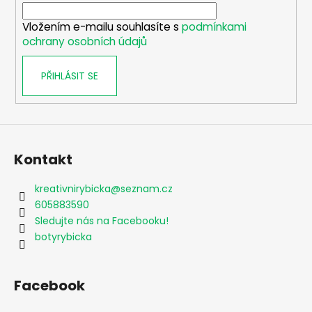
í
Vložením e-mailu souhlasíte s
podmínkami
ochrany osobních údajů
PŘIHLÁSIT SE
Kontakt
kreativnirybicka
@
seznam.cz
605883590
Sledujte nás na Facebooku!
botyrybicka
Facebook