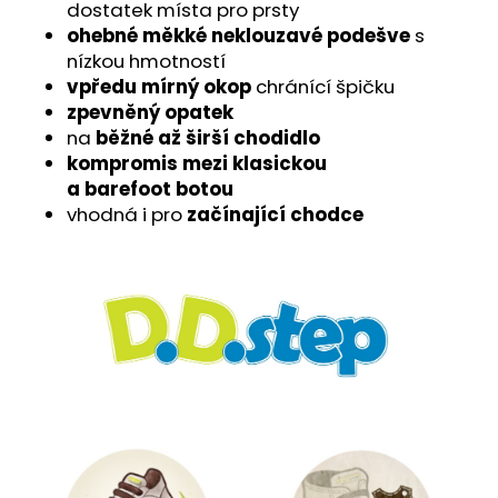
č
dostatek místa pro prsty
u
ohebné měkké neklouzavé podešve
s
j
nízkou hmotností
e
vpředu mírný okop
chránící špičku
m
zpevněný opatek
e
na
běžné až širší chodidlo
kompromis mezi klasickou
a barefoot botou
vhodná i pro
začínající chodce