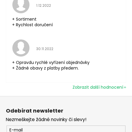
Hodnocení obchodu je 5 z 5 hvězdiček.
1.12.2022
+ Sortiment
+ Rychlost doručení
Hodnocení obchodu je 5 z 5 hvězdiček.
30.11.2022
+ Opravdu rychlé vyřízení objednávky
+ Žádné obavy z platby předem.
Zobrazit další hodnocení
Z
á
Odebírat newsletter
p
Nezmeškejte žádné novinky či slevy!
a
t
E-mail