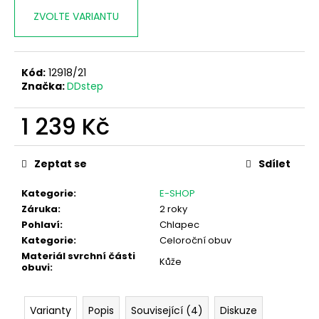
ZVOLTE VARIANTU
Kód:
12918/21
Značka:
DDstep
1 239 Kč
Měrná
cena:
Zeptat se
Sdílet
Kategorie
:
E-SHOP
Záruka
:
2 roky
Pohlaví
:
Chlapec
Kategorie
:
Celoroční obuv
Materiál svrchní části
Kůže
obuvi
:
Varianty
Popis
Související (4)
Diskuze