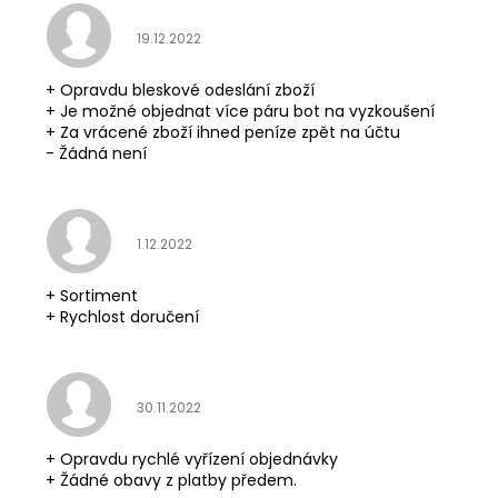
Hodnocení obchodu je 5 z 5 hvězdiček.
19.12.2022
+ Opravdu bleskové odeslání zboží
+ Je možné objednat více páru bot na vyzkoušení
+ Za vrácené zboží ihned peníze zpět na účtu
- Žádná není
Hodnocení obchodu je 5 z 5 hvězdiček.
1.12.2022
+ Sortiment
+ Rychlost doručení
Hodnocení obchodu je 5 z 5 hvězdiček.
30.11.2022
+ Opravdu rychlé vyřízení objednávky
+ Žádné obavy z platby předem.