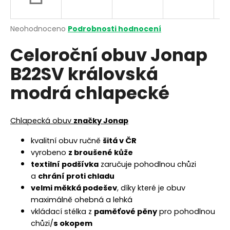
a
j
Průměrné
Neohodnoceno
Podrobnosti hodnocení
í
hodnocení
Celoroční obuv Jonap
produktu
t
je
?
B22SV královská
0,0
z
modrá chlapecké
5
hvězdiček.
HLEDAT
Chlapecká obuv
značky Jonap
kvalitní obuv ručně
šitá v ČR
vyrobeno
z broušené kůže
D
textilní podšívka
zaručuje pohodlnou chůzi
o
a
chrání proti chladu
p
velmi měkká podešev
, díky které je obuv
o
maximálně ohebná a lehká
r
vkládací stélka z
paměťové pěny
pro pohodlnou
u
chůzi/
s okopem