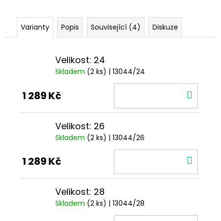
Varianty
Popis
Související (4)
Diskuze
Velikost: 24
Skladem
(2 ks)
| 13044/24
DO
1 289 Kč
KOŠÍ
Velikost: 26
Skladem
(2 ks)
| 13044/26
DO
1 289 Kč
KOŠÍ
Velikost: 28
Skladem
(2 ks)
| 13044/28