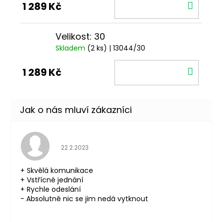
DO
1 289 Kč
KOŠÍ
Velikost: 30
Skladem
(2 ks)
| 13044/30
DO
1 289 Kč
KOŠÍ
Hodnocení obchodu je 5 z 5 hvězdiček.
22.2.2023
+ Skvělá komunikace
+ Vstřícné jednání
+ Rychle odeslání
- Absolutně nic se jim nedá vytknout