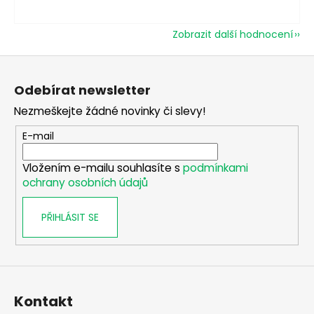
Zobrazit další hodnocení
Z
á
Odebírat newsletter
p
Nezmeškejte žádné novinky či slevy!
a
t
E-mail
í
Vložením e-mailu souhlasíte s
podmínkami
ochrany osobních údajů
PŘIHLÁSIT SE
Kontakt