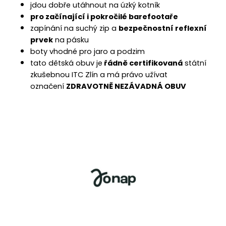
č
jdou dobře utáhnout na úzký kotník
u
pro začínající i pokročilé barefootaře
j
zapínání na suchý zip a
bezpečnostní reflexní
e
prvek
na pásku
m
boty vhodné pro jaro a podzim
e
tato dětská obuv je
řádně certifikovaná
státní
zkušebnou ITC Zlín a má právo užívat
označení
ZDRAVOTNĚ NEZÁVADNÁ OBUV