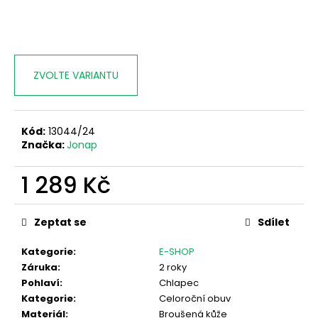
ZVOLTE VARIANTU
Kód:
13044/24
Značka:
Jonap
1 289 Kč
Měrná
cena:
Zeptat se
Sdílet
Kategorie
:
E-SHOP
Záruka
:
2 roky
Pohlaví
:
Chlapec
Kategorie
:
Celoroční obuv
Materiál
:
Broušená kůže