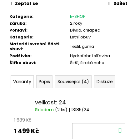
cena:
Zeptat se
Sdílet
Kategorie
:
E-SHOP
Záruka
:
2 roky
Pohlaví
:
Dívka, chlapec
Kategorie
:
Letní obuv
Materiál svrchní části
Textil, guma
obuvi
:
Podšívka
:
Hydrofobní síťovina
Šířka obuvi
:
Širší, široká noha
Varianty
Popis
Související (4)
Diskuze
velikost: 24
Skladem
(2 ks)
| 13185/24
1 689 Kč
DO
1 499 Kč
KOŠÍ