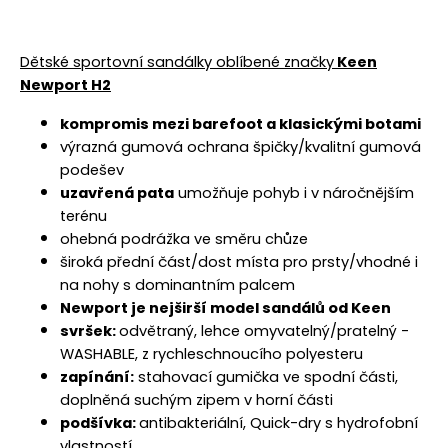
č
u
j
Dětské sportovní sandálky oblíbené značky
Keen
e
Newport H2
m
e
kompromis mezi barefoot a klasickými botami
výrazná gumová ochrana špičky/kvalitní gumová
podešev
uzavřená pata
umožňuje pohyb i v náročnějším
terénu
ohebná podrážka ve směru chůze
široká přední část/dost místa pro prsty/vhodné i
na nohy s dominantním palcem
Newport je nejširší model sandálů od Keen
svršek:
odvětraný, lehce omyvatelný/pratelný -
WASHABLE, z rychleschnoucího polyesteru
zapínání:
stahovací gumička ve spodní části,
doplněná suchým zipem v horní části
podšívka:
antibakteriální, Quick-dry s hydrofobní
vlastností