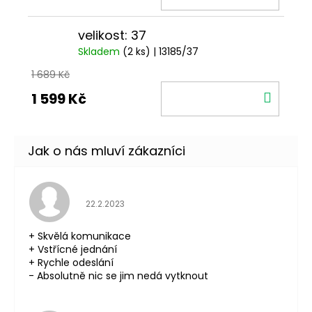
KOŠÍ
velikost: 37
Skladem
(2 ks)
| 13185/37
1 689 Kč
DO
1 599 Kč
KOŠÍ
Hodnocení obchodu je 5 z 5 hvězdiček.
22.2.2023
+ Skvělá komunikace
+ Vstřícné jednání
+ Rychle odeslání
- Absolutně nic se jim nedá vytknout