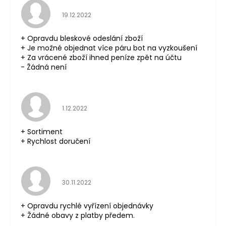
Hodnocení obchodu je 5 z 5 hvězdiček.
19.12.2022
+ Opravdu bleskové odeslání zboží
+ Je možné objednat více páru bot na vyzkoušení
+ Za vrácené zboží ihned peníze zpět na účtu
- Žádná není
Hodnocení obchodu je 5 z 5 hvězdiček.
1.12.2022
+ Sortiment
+ Rychlost doručení
Hodnocení obchodu je 5 z 5 hvězdiček.
30.11.2022
+ Opravdu rychlé vyřízení objednávky
+ Žádné obavy z platby předem.