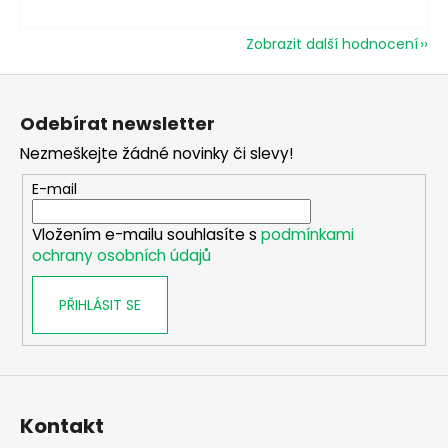
Zobrazit další hodnocení
Z
á
Odebírat newsletter
p
Nezmeškejte žádné novinky či slevy!
a
t
E-mail
í
Vložením e-mailu souhlasíte s
podmínkami
ochrany osobních údajů
PŘIHLÁSIT SE
Kontakt