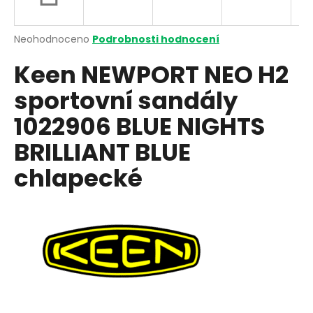
a
j
Průměrné
Neohodnoceno
Podrobnosti hodnocení
í
hodnocení
Keen NEWPORT NEO H2
produktu
t
je
?
sportovní sandály
0,0
z
1022906 BLUE NIGHTS
5
hvězdiček.
BRILLIANT BLUE
HLEDAT
chlapecké
D
o
p
o
r
u