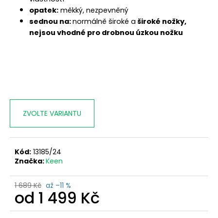
opatek:
měkký, nezpevněný
sednou na:
normálně široké a
široké nožky,
nejsou vhodné pro drobnou úzkou nožku
ZVOLTE VARIANTU
Kód:
13185/24
Značka:
Keen
1 689 Kč
až –11 %
od
1 499 Kč
Měrná