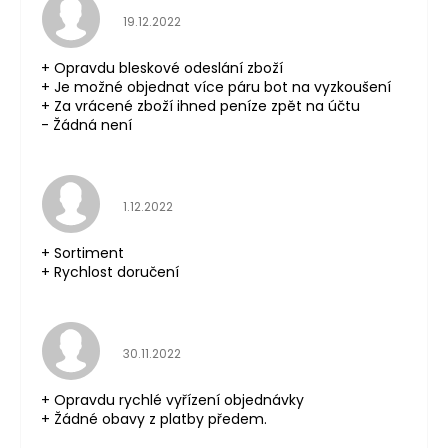
Hodnocení obchodu je 5 z 5 hvězdiček.
19.12.2022
+ Opravdu bleskové odeslání zboží
+ Je možné objednat více páru bot na vyzkoušení
+ Za vrácené zboží ihned peníze zpět na účtu
- Žádná není
Hodnocení obchodu je 5 z 5 hvězdiček.
1.12.2022
+ Sortiment
+ Rychlost doručení
Hodnocení obchodu je 5 z 5 hvězdiček.
30.11.2022
+ Opravdu rychlé vyřízení objednávky
+ Žádné obavy z platby předem.