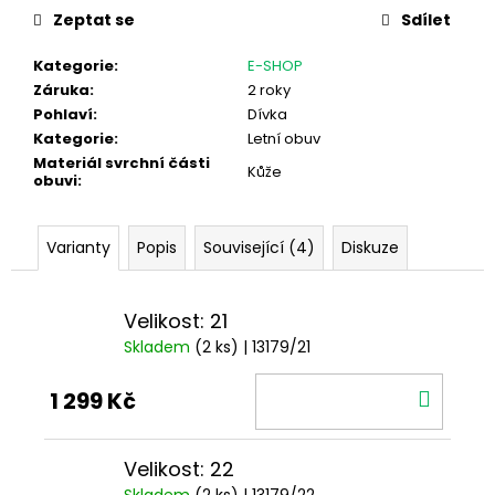
cena:
Zeptat se
Sdílet
Kategorie
:
E-SHOP
Záruka
:
2 roky
Pohlaví
:
Dívka
Kategorie
:
Letní obuv
Materiál svrchní části
Kůže
obuvi
:
Varianty
Popis
Související (4)
Diskuze
Velikost: 21
Skladem
(2 ks)
| 13179/21
DO
1 299 Kč
KOŠÍ
Velikost: 22
Skladem
(2 ks)
| 13179/22