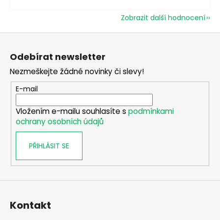
Zobrazit další hodnocení
Z
á
Odebírat newsletter
p
Nezmeškejte žádné novinky či slevy!
a
t
E-mail
í
Vložením e-mailu souhlasíte s
podmínkami
ochrany osobních údajů
PŘIHLÁSIT SE
Kontakt