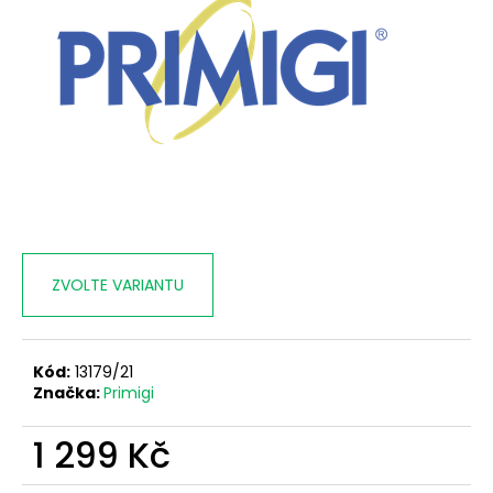
č
u
j
e
m
e
ZVOLTE VARIANTU
Kód:
13179/21
Značka:
Primigi
1 299 Kč
Měrná