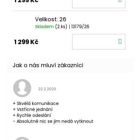
1 299 Kč
KOŠÍ
Velikost: 26
Skladem
(2 ks)
| 13179/26
DO
1 299 Kč
KOŠÍ
Hodnocení obchodu je 5 z 5 hvězdiček.
22.2.2023
+ Skvělá komunikace
+ Vstřícné jednání
+ Rychle odeslání
- Absolutně nic se jim nedá vytknout