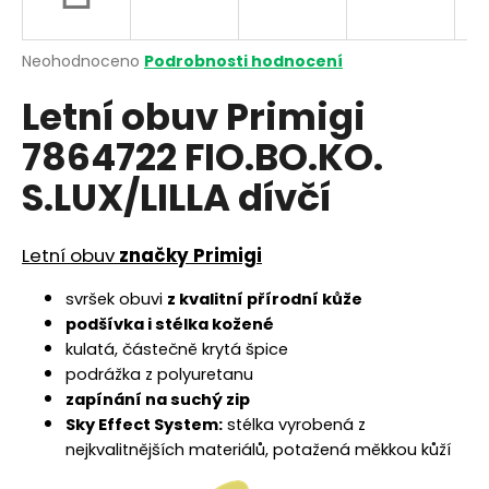
a
j
Průměrné
Neohodnoceno
Podrobnosti hodnocení
í
hodnocení
Letní obuv Primigi
produktu
t
je
?
7864722 FIO.BO.KO.
0,0
z
S.LUX/LILLA dívčí
5
hvězdiček.
Letní obuv
značky Primigi
HLEDAT
svršek obuvi
z kvalitní přírodní kůže
podšívka i stélka kožené
D
kulatá, částečně krytá špice
o
podrážka z polyuretanu
p
zapínání na suchý zip
o
Sky
Effect System:
stélka vyrobená z
r
nejkvalitnějších materiálů, potažená měkkou kůží
u