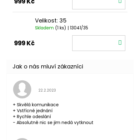
999 Kč
KOŠÍ
Velikost: 35
Skladem
(1 ks)
| 13041/35
DO
999 Kč
KOŠÍ
Hodnocení obchodu je 5 z 5 hvězdiček.
22.2.2023
+ Skvělá komunikace
+ Vstřícné jednání
+ Rychle odeslání
- Absolutně nic se jim nedá vytknout