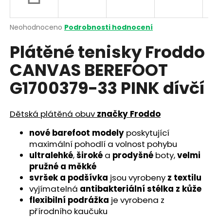
a
j
Průměrné
Neohodnoceno
Podrobnosti hodnocení
í
hodnocení
Plátěné tenisky Froddo
produktu
t
je
?
CANVAS BEREFOOT
0,0
z
G1700379-33 PINK dívčí
5
hvězdiček.
Dětská plátěná obuv
značky Froddo
HLEDAT
nové barefoot modely
poskytující
maximální pohodlí a volnost pohybu
D
ultralehké
,
široké
a
prodyšné
boty,
velmi
o
pružné a měkké
p
svršek a
podšívka
jsou vyrobeny
z textilu
o
vyjímatelná
antibakteriální stélka
z kůže
r
flexibilní podrážka
je vyrobena z
u
přírodního kaučuku