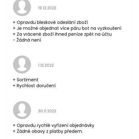
Hodnocení obchodu je 5 z 5 hvězdiček.
19.12.2022
+ Opravdu bleskové odeslání zboží
+ Je možné objednat více páru bot na vyzkoušení
+ Za vrácené zboží ihned peníze zpět na účtu
- Žádná není
Hodnocení obchodu je 5 z 5 hvězdiček.
1.12.2022
+ Sortiment
+ Rychlost doručení
Hodnocení obchodu je 5 z 5 hvězdiček.
30.11.2022
+ Opravdu rychlé vyřízení objednávky
+ Žádné obavy z platby předem.