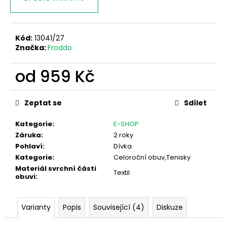
Kód:
13041/27
Značka:
Froddo
od
959 Kč
Měrná
cena:
Zeptat se
Sdílet
Kategorie
:
E-SHOP
Záruka
:
2 roky
Pohlaví
:
Dívka
Kategorie
:
Celoroční obuv,Tenisky
Materiál svrchní části
Textil
obuvi
:
Varianty
Popis
Související (4)
Diskuze