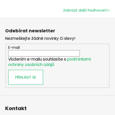
Zobrazit další hodnocení
Z
á
Odebírat newsletter
p
Nezmeškejte žádné novinky či slevy!
a
t
E-mail
í
Vložením e-mailu souhlasíte s
podmínkami
ochrany osobních údajů
PŘIHLÁSIT SE
Kontakt