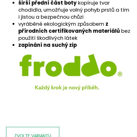
č
širší přední část boty
kopíruje tvar
u
chodidla, umožňuje volný pohyb prstů a tím
j
i jistou a bezpečnou chůzi
e
vyráběné ekologickým způsobem
z
m
přírodních certifikovaných materiálů
bez
e
použití škodlivých látek
zapínání na suchý zip
ZVOLTE VARIANTU