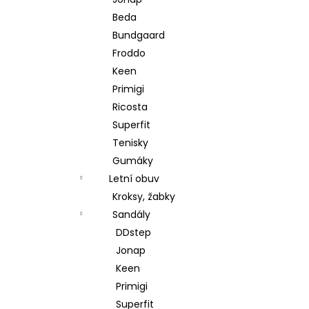
l
Beda
Bundgaard
Froddo
Keen
Primigi
Ricosta
Superfit
Tenisky
Gumáky
Letní obuv
Kroksy, žabky
Sandály
DDstep
Jonap
Keen
Primigi
Superfit