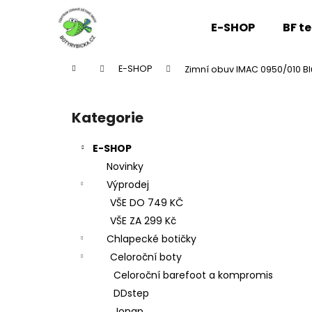
K
Přejít
na
o
E-SHOP
BF t
obsah
Zpět
Zpět
š
do
do
í
Domů
E-SHOP
Zimní obuv IMAC 0950/010 B
k
obchodu
obchodu
P
o
Kategorie
Přeskočit
s
kategorie
t
E-SHOP
r
Novinky
a
Výprodej
n
VŠE DO 749 KČ
n
VŠE ZA 299 Kč
í
Chlapecké botičky
p
Celoroční boty
a
Celoroční barefoot a kompromis
n
DDstep
e
Jonap