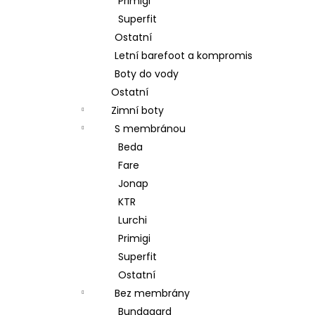
Primigi
Superfit
Ostatní
Letní barefoot a kompromis
Boty do vody
Ostatní
Zimní boty
S membránou
Beda
Fare
Jonap
KTR
Lurchi
Primigi
Superfit
Ostatní
Bez membrány
Bundgaard