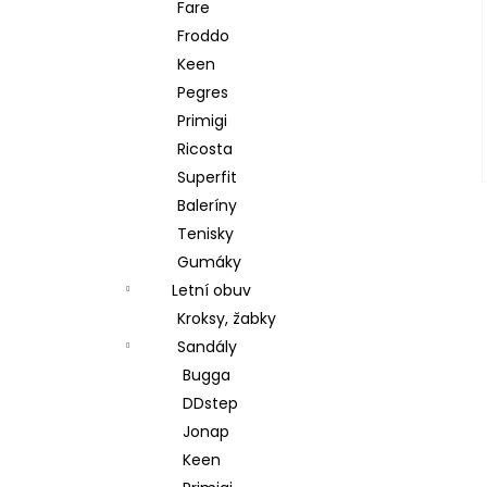
Fare
Froddo
Keen
Pegres
Primigi
Ricosta
Superfit
Baleríny
Tenisky
Gumáky
Letní obuv
Kroksy, žabky
Sandály
Bugga
DDstep
Jonap
Keen