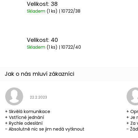
Velikost: 38
Skladem
(1 ks)
| 10722/38
Velikost: 40
Skladem
(1 ks)
| 10722/40
Hodnocení obchodu je 5 z 5 hvězdiček.
22.2.2023
+ Skvělá komunikace
+ Opr
+ Vstřícné jednání
+ Je 
+ Rychle odeslání
+ Za 
- Absolutně nic se jim nedá vytknout
- Žád