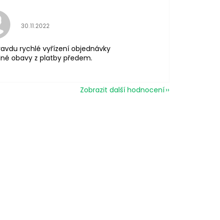
Hodnocení obchodu je 5 z 5 hvězdiček.
30.11.2022
avdu rychlé vyřízení objednávky
né obavy z platby předem.
Zobrazit další hodnocení