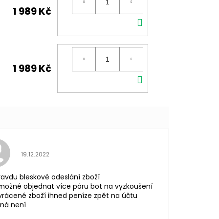
1 989 Kč
DO
KOŠÍKU
1 989 Kč
DO
KOŠÍKU
Hodnocení obchodu je 5 z 5 hvězdiček.
19.12.2022
avdu bleskové odeslání zboží
možné objednat více páru bot na vyzkoušení
vrácené zboží ihned peníze zpět na účtu
ná není