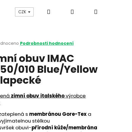
Hledat
Přihlášení
Nákupní
y
Gumovací pero Legami
Jak vybírat botičky
CZK
košík
rné
odnoceno
Podrobnosti hodnocení
cení
mní obuv IMAC
ktu
50/010 Blue/Yellow
lapecké
ček.
bená
zimní obuv italského
výrobce
C
zateplená s
membránou Gore-Tex
a
vyjímatelnou stélkou
svršek obuvi-
přírodní kůže/membrána