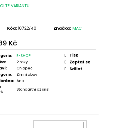
OLTE VARIANTU
Kód:
10722/40
Značka:
IMAC
989 Kč
ná
:
Tisk
gorie
:
E-SHOP
ka
:
2 roky
Zeptat se
aví
:
Chlapec
Sdílet
gorie
:
Zimní obuv
brána
:
Ano
a
Standartní až širší
i
: