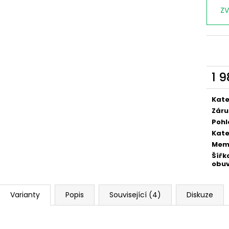
ZV
1 
Měr
cena
Kate
Záru
Pohl
Kate
Mem
Šířk
obuv
Varianty
Popis
Související (4)
Diskuze