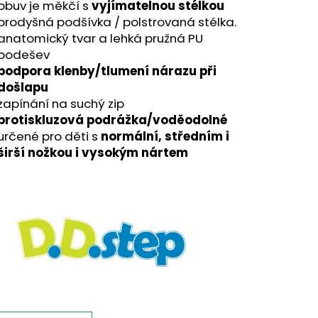
obuv je měkčí s
vyjímatelnou stélkou
prodyšná podšívka / polstrovaná stélka.
anatomický tvar a lehká pružná PU
podešev
podpora klenby/tlumení nárazu při
došlapu
zapínání na suchý zip
protiskluzová podrážka/voděodolné
určené pro děti s
normální, středním i
širší nožkou i vysokým nártem