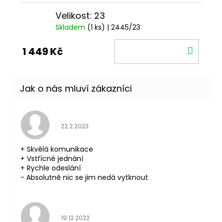
Velikost: 23
Skladem
(1 ks)
| 2445/23
DO
1 449 Kč
KOŠÍ
Hodnocení obchodu je 5 z 5 hvězdiček.
22.2.2023
+ Skvělá komunikace
+ Vstřícné jednání
+ Rychle odeslání
- Absolutně nic se jim nedá vytknout
Hodnocení obchodu je 5 z 5 hvězdiček.
19.12.2022