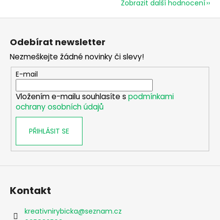
Zobrazit další hodnocení
Z
á
Odebírat newsletter
p
Nezmeškejte žádné novinky či slevy!
a
t
E-mail
í
Vložením e-mailu souhlasíte s
podmínkami
ochrany osobních údajů
PŘIHLÁSIT SE
Kontakt
kreativnirybicka
@
seznam.cz