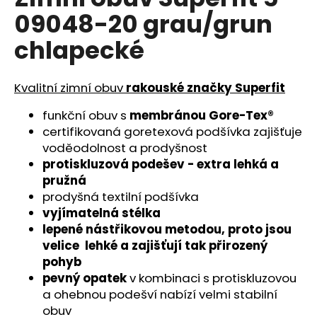
je
a
09048-20 grau/grun
0,0
z
j
chlapecké
5
í
hvězdiček.
t
Kvalitní zimní obuv
rakouské značky Superfit
?
funkční obuv s
membránou
Gore-Tex®
certifikovaná goretexová podšívka zajišťuje
voděodolnost a prodyšnost
protiskluzová podešev - extra lehká a
HLEDAT
pružná
prodyšná textilní podšívka
vyjímatelná stélka
D
lepené nástřikovou metodou, proto jsou
o
velice lehké a zajišťují tak přirozený
p
pohyb
o
pevný opatek
v kombinaci s protiskluzovou
r
a ohebnou podešví nabízí velmi stabilní
u
obuv