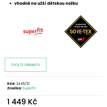
č
vhodné na užší dětskou nožku
u
j
e
m
e
ZVOLTE VARIANTU
Kód:
2445/21
Značka:
Superfit
1 449 Kč