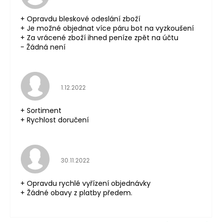
+ Opravdu bleskové odeslání zboží
+ Je možné objednat více páru bot na vyzkoušení
+ Za vrácené zboží ihned peníze zpět na účtu
- Žádná není
Hodnocení obchodu je 5 z 5 hvězdiček.
1.12.2022
+ Sortiment
+ Rychlost doručení
Hodnocení obchodu je 5 z 5 hvězdiček.
30.11.2022
+ Opravdu rychlé vyřízení objednávky
+ Žádné obavy z platby předem.