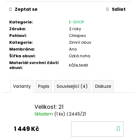
Měrná
cena:
Zeptat se
Sdílet
Kategorie
:
E-SHOP
Záruka
:
2 roky
Pohlaví
:
Chlapec
Kategorie
:
Zimní obuv
Membrána
:
Ano
Šířka obuvi
:
Úzká noha
Materiál svrchní části
kůže,textil
obuvi
:
Varianty
Popis
Související (4)
Diskuze
Velikost: 21
Skladem
(1 ks)
| 2445/21
DO
1 449 Kč
KOŠÍ