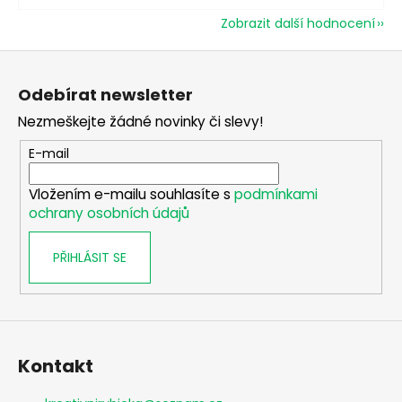
Zobrazit další hodnocení
Z
á
Odebírat newsletter
p
Nezmeškejte žádné novinky či slevy!
a
t
E-mail
í
Vložením e-mailu souhlasíte s
podmínkami
ochrany osobních údajů
PŘIHLÁSIT SE
Kontakt