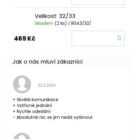
KOŠÍ
Velikost: 32/33
Skladem
(2 ks)
| 9043/32/
DO
469 Kč
KOŠÍ
Hodnocení obchodu je 5 z 5 hvězdiček.
22.2.2023
+ Skvělá komunikace
+ Vstřícné jednání
+ Rychle odeslání
- Absolutně nic se jim nedá vytknout