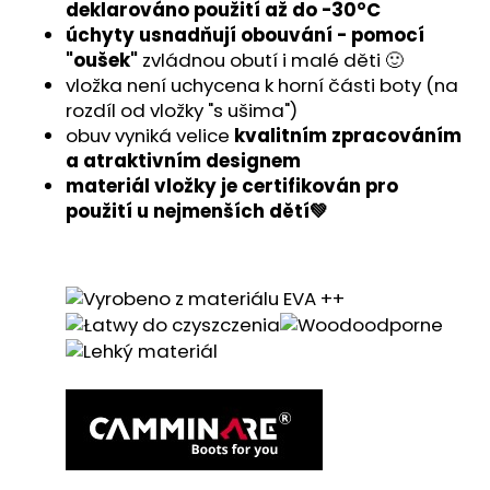
č
deklarováno použití až do -30°C
u
úchyty usnadňují obouvání - pomocí
j
"oušek"
zvládnou obutí i malé děti 🙂
e
vložka není uchycena k horní části boty (na
m
rozdíl od vložky "s ušima")
e
obuv vyniká velice
kvalitním zpracováním
a atraktivním designem
materiál vložky je certifikován pro
použití u nejmenších dětí💚