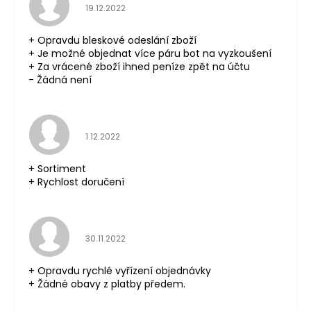
Hodnocení obchodu je 5 z 5 hvězdiček.
19.12.2022
+ Opravdu bleskové odeslání zboží
+ Je možné objednat více páru bot na vyzkoušení
+ Za vrácené zboží ihned peníze zpět na účtu
- Žádná není
Hodnocení obchodu je 5 z 5 hvězdiček.
1.12.2022
+ Sortiment
+ Rychlost doručení
Hodnocení obchodu je 5 z 5 hvězdiček.
30.11.2022
+ Opravdu rychlé vyřízení objednávky
+ Žádné obavy z platby předem.