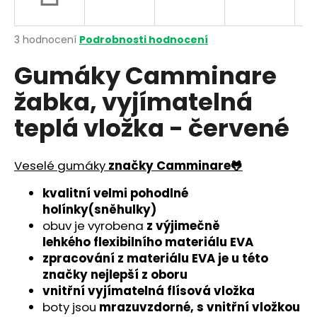
a
j
Průměrné
3 hodnocení
Podrobnosti hodnocení
í
hodnocení
Gumáky Camminare
produktu
t
je
?
žabka, vyjímatelná
4,7
z
teplá vložka - červené
5
hvězdiček.
Veselé gumáky
značky Camminare🐸
HLEDAT
kvalitní velmi pohodlné
holínky(sněhulky)
D
obuv je vyrobena
z
výjimečně
o
lehkého
flexibilního materiálu EVA
p
zpracování z materiálu EVA je u této
o
značky nejlepší z oboru
r
vnitřní vyjímatelná flísová vložka
u
boty jsou
mrazuvzdorné, s vnitřní vložkou