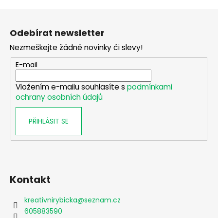
Z
á
Odebírat newsletter
p
Nezmeškejte žádné novinky či slevy!
a
t
E-mail
í
Vložením e-mailu souhlasíte s
podmínkami
ochrany osobních údajů
PŘIHLÁSIT SE
Kontakt
kreativnirybicka
@
seznam.cz
605883590