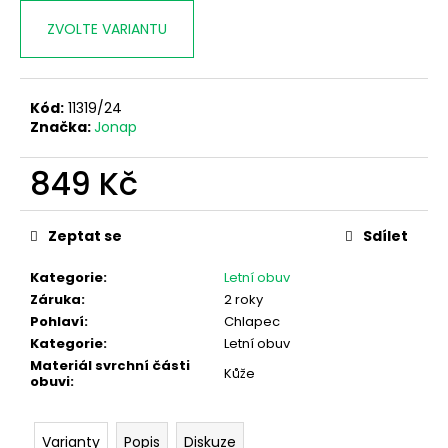
ZVOLTE VARIANTU
Kód:
11319/24
Značka:
Jonap
849 Kč
Měrná
cena:
Zeptat se
Sdílet
Kategorie
:
Letní obuv
Záruka
:
2 roky
Pohlaví
:
Chlapec
Kategorie
:
Letní obuv
Materiál svrchní části
Kůže
obuvi
:
Varianty
Popis
Diskuze