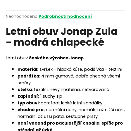
a
j
Průměrné
Neohodnoceno
Podrobnosti hodnocení
í
hodnocení
Letní obuv Jonap Zula
produktu
t
je
?
- modrá chlapecké
0,0
z
5
hvězdiček.
Letní obuv
českého výrobce Jonap
HLEDAT
materiál:
svršek - hladká kůže, podšívka - textilní
podrážka
: 4 mm gumová, dobře ohebná všemi
směry
stélka
: textilní, nevyjímatelná, netvarovaná
D
z
apínání:
1 suchý zip
o
typ obuvi:
barefoot lehké letní sandálky
p
vhodné pro:
normální nohy, normální až nižší nárt,
o
normální až užší pata, sestupné prsty
r
není vhodná pro baculatější chodila, spíše pro
u
střední až úzké