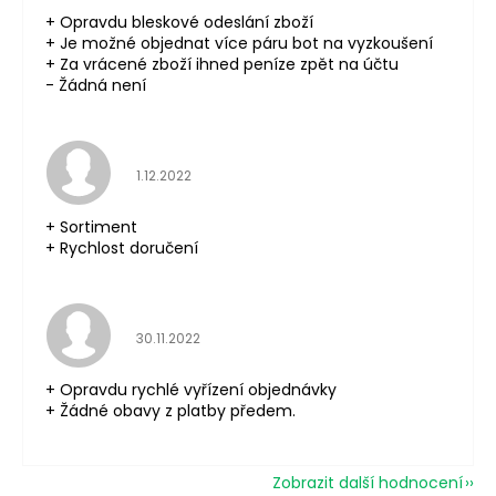
+ Opravdu bleskové odeslání zboží
+ Je možné objednat více páru bot na vyzkoušení
+ Za vrácené zboží ihned peníze zpět na účtu
- Žádná není
Hodnocení obchodu je 5 z 5 hvězdiček.
1.12.2022
+ Sortiment
+ Rychlost doručení
Hodnocení obchodu je 5 z 5 hvězdiček.
30.11.2022
+ Opravdu rychlé vyřízení objednávky
+ Žádné obavy z platby předem.
Zobrazit další hodnocení