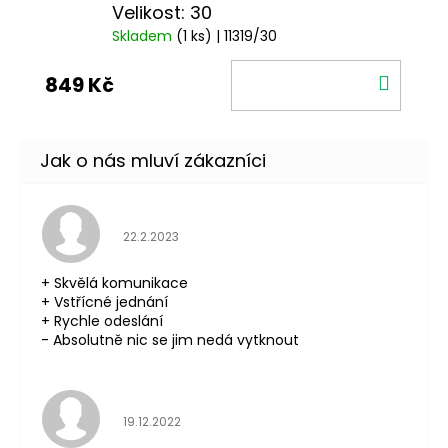
Velikost: 30
Skladem
(1 ks)
| 11319/30
DO
849 Kč
KOŠÍ
Hodnocení obchodu je 5 z 5 hvězdiček.
22.2.2023
+ Skvělá komunikace
+ Vstřícné jednání
+ Rychle odeslání
- Absolutně nic se jim nedá vytknout
Hodnocení obchodu je 5 z 5 hvězdiček.
19.12.2022