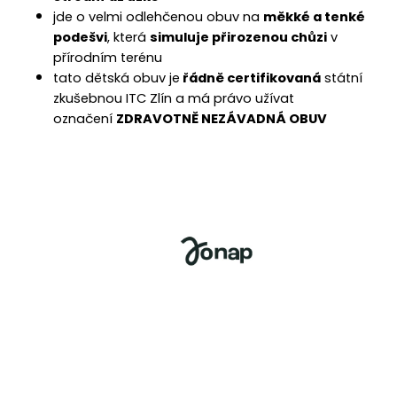
č
jde o velmi odlehčenou obuv na
měkké a tenké
u
podešvi
, která
simuluje přirozenou chůzi
v
j
e
přírodním terénu
m
tato dětská obuv je
řádně certifikovaná
státní
e
zkušebnou ITC Zlín a má právo užívat
označení
ZDRAVOTNĚ NEZÁVADNÁ OBUV