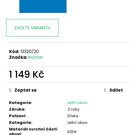
č
u
j
e
m
ZVOLTE VARIANTU
e
Kód:
13320/20
Značka:
Richter
1 149 Kč
Měrná
cena:
Zeptat se
Sdílet
Kategorie
:
Letní obuv
Záruka
:
2 roky
Pohlaví
:
Dívka
Kategorie
:
Letní obuv
Materiál svrchní části
kůže
obuvi
: