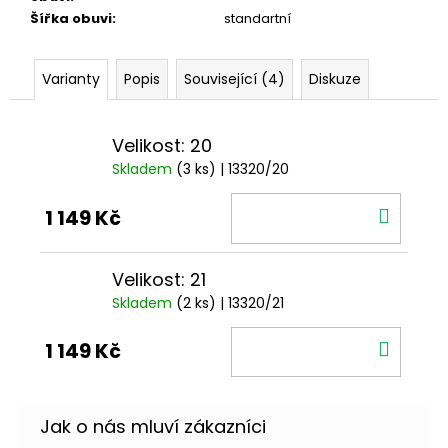
Šířka obuvi
:
standartní
Varianty
Popis
Související (4)
Diskuze
Velikost: 20
Skladem
(3 ks)
| 13320/20
DO
1 149 Kč
KOŠÍ
Velikost: 21
Skladem
(2 ks)
| 13320/21
DO
1 149 Kč
KOŠÍ