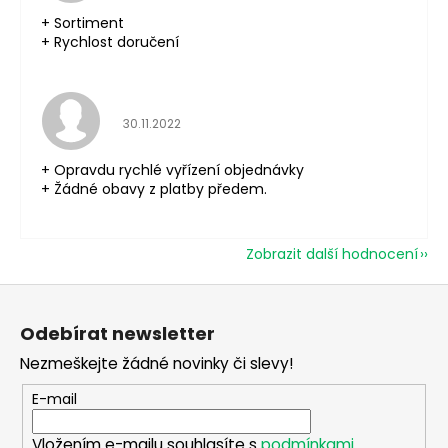
+ Sortiment
+ Rychlost doručení
Hodnocení obchodu je 5 z 5 hvězdiček.
30.11.2022
+ Opravdu rychlé vyřízení objednávky
+ Žádné obavy z platby předem.
Zobrazit další hodnocení
Z
á
Odebírat newsletter
p
Nezmeškejte žádné novinky či slevy!
a
t
E-mail
í
Vložením e-mailu souhlasíte s
podmínkami