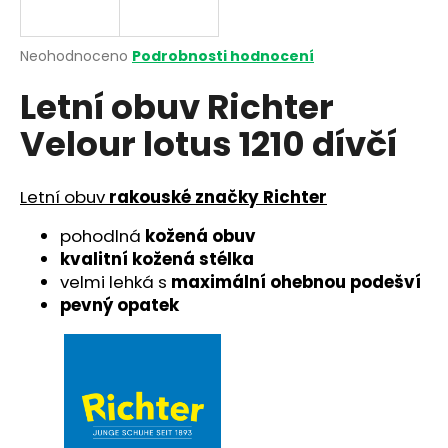
a
j
Průměrné
Neohodnoceno
Podrobnosti hodnocení
í
hodnocení
Letní obuv Richter
produktu
t
je
?
Velour lotus 1210 dívčí
0,0
z
5
hvězdiček.
Letní obuv
rakouské značky Richter
HLEDAT
pohodlná
kožená obuv
kvalitní kožená stélka
velmi lehká s
maximální ohebnou podešví
pevný opatek
D
o
p
o
r
u