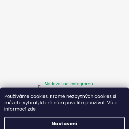
Sledovat na Instagramu
Používáme cookies. Kromě nezbytných cookies si
můžete vybrat, které nám povolíte používat. Více
Homepage
Obchodní podmínky
Kamenné pobočky
informací
zde
.
Facebook
Instagram
Pomáháme
Zásady sociálního podniku
O projektu EU
Nastavení