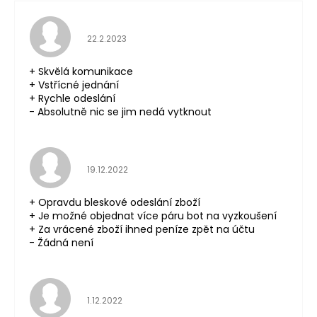
Hodnocení obchodu je 5 z 5 hvězdiček.
22.2.2023
+ Skvělá komunikace
+ Vstřícné jednání
+ Rychle odeslání
- Absolutně nic se jim nedá vytknout
Hodnocení obchodu je 5 z 5 hvězdiček.
19.12.2022
+ Opravdu bleskové odeslání zboží
+ Je možné objednat více páru bot na vyzkoušení
+ Za vrácené zboží ihned peníze zpět na účtu
- Žádná není
Hodnocení obchodu je 5 z 5 hvězdiček.
1.12.2022