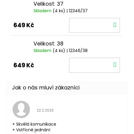
Velikost: 37
Skladem
(4 ks)
| 12346/37
DO
649 Kč
KOŠÍ
Velikost: 38
Skladem
(4 ks)
| 12346/38
DO
649 Kč
KOŠÍ
Hodnocení obchodu je 5 z 5 hvězdiček.
22.2.2023
+ Skvělá komunikace
+ Vstřícné jednání