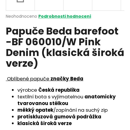
a
j
Průměrné
Neohodnoceno
Podrobnosti hodnocení
í
hodnocení
Papuče Beda barefoot
produktu
t
je
?
-BF 060010/W Pink
0,0
z
Denim (klasická široká
5
hvězdiček.
verze)
HLEDAT
Oblíbené papuče
značky Beda
výrobce
Česká republika
D
textilní bota s vyjímatelnou
anatomicky
o
tvarovanou stélkou
p
měkký opatek
/zapínání na suchý zip
o
protiskluzová gumová podrážka
r
klasická široká verze
u