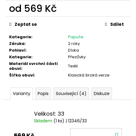
od
569 Kč
Měrná
cena:
Zeptat se
Sdílet
Kategorie
:
Papuče
Záruka
:
2 roky
Pohlaví
:
Dívka
Kategorie
:
Přezůvky
Materiál svrchní části
Textil
obuvi
:
Šířka obuvi
:
Klasická široká verze
Varianty
Popis
Související (4)
Diskuze
Velikost: 33
Skladem
(1 ks)
| 12346/33
DO
569 Kč