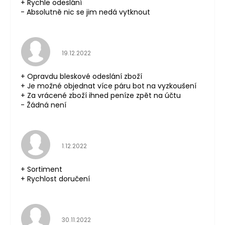
+ Rychle odeslání
- Absolutně nic se jim nedá vytknout
Hodnocení obchodu je 5 z 5 hvězdiček.
19.12.2022
+ Opravdu bleskové odeslání zboží
+ Je možné objednat více páru bot na vyzkoušení
+ Za vrácené zboží ihned peníze zpět na účtu
- Žádná není
Hodnocení obchodu je 5 z 5 hvězdiček.
1.12.2022
+ Sortiment
+ Rychlost doručení
Hodnocení obchodu je 5 z 5 hvězdiček.
30.11.2022