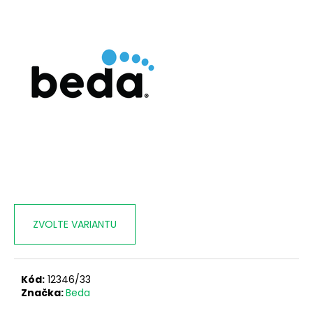
č
u
j
e
m
e
ZVOLTE VARIANTU
Kód:
12346/33
Značka:
Beda