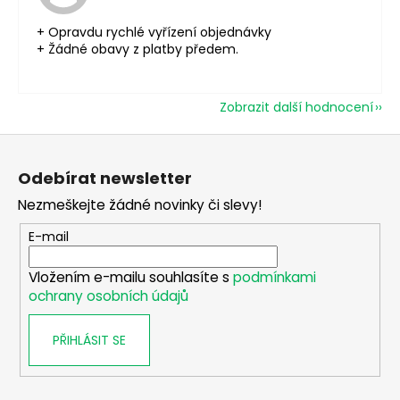
+ Opravdu rychlé vyřízení objednávky
+ Žádné obavy z platby předem.
Zobrazit další hodnocení
Z
á
Odebírat newsletter
p
Nezmeškejte žádné novinky či slevy!
a
t
E-mail
í
Vložením e-mailu souhlasíte s
podmínkami
ochrany osobních údajů
PŘIHLÁSIT SE