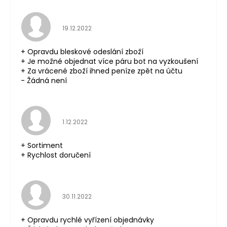
Hodnocení obchodu je 5 z 5 hvězdiček.
19.12.2022
+ Opravdu bleskové odeslání zboží
+ Je možné objednat více páru bot na vyzkoušení
+ Za vrácené zboží ihned peníze zpět na účtu
- Žádná není
Hodnocení obchodu je 5 z 5 hvězdiček.
1.12.2022
+ Sortiment
+ Rychlost doručení
Hodnocení obchodu je 5 z 5 hvězdiček.
30.11.2022
+ Opravdu rychlé vyřízení objednávky