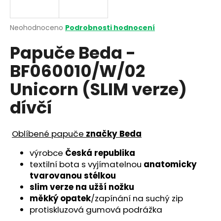
a
j
Průměrné
Neohodnoceno
Podrobnosti hodnocení
í
hodnocení
Papuče Beda -
produktu
t
je
?
BF060010/W/02
0,0
z
Unicorn (SLIM verze)
5
hvězdiček.
dívčí
HLEDAT
Oblíbené papuče
značky Beda
výrobce
Česká republika
D
textilní bota s vyjímatelnou
anatomicky
o
tvarovanou stélkou
p
slim verze na užší nožku
o
měkký opatek
/zapínání na suchý zip
r
protiskluzová gumová podrážka
u