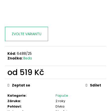
ZVOLTE VARIANTU
Kód:
6488/25
Značka:
Beda
od
519 Kč
Měrná
cena:
Zeptat se
Sdílet
Kategorie
:
Papuče
Záruka
:
2 roky
Pohlaví
:
Dívka