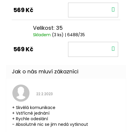
DO
569 Kč
KOŠÍ
Velikost: 35
Skladem
(3 ks)
| 6488/35
DO
569 Kč
KOŠÍ
Hodnocení obchodu je 5 z 5 hvězdiček.
22.2.2023
+ Skvělá komunikace
+ Vstřícné jednání
+ Rychle odeslání
- Absolutně nic se jim nedá vytknout