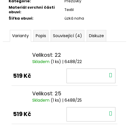
Kategorie
:
Přezůvky
Materiál svrchní části
Textil
obuvi
:
Šířka obuvi
:
úzká noha
Varianty
Popis
Související (4)
Diskuze
Velikost: 22
Skladem
(1 ks)
| 6488/22
DO
519 Kč
KOŠÍ
Velikost: 25
Skladem
(1 ks)
| 6488/25
DO
519 Kč
KOŠÍ