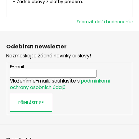
+ Žádné obavy z platby předem.
Zobrazit další hodnocení
Z
á
Odebírat newsletter
p
Nezmeškejte žádné novinky či slevy!
a
t
E-mail
í
Vložením e-mailu souhlasíte s
podmínkami
ochrany osobních údajů
PŘIHLÁSIT SE