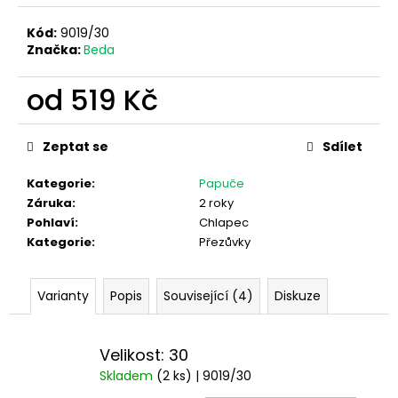
Kód:
9019/30
Značka:
Beda
od
519 Kč
Měrná
cena:
Zeptat se
Sdílet
Kategorie
:
Papuče
Záruka
:
2 roky
Pohlaví
:
Chlapec
Kategorie
:
Přezůvky
Varianty
Popis
Související (4)
Diskuze
Velikost: 30
Skladem
(2 ks)
| 9019/30