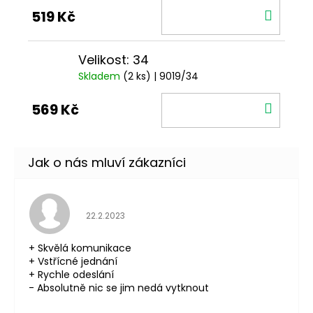
DO
519 Kč
KOŠÍ
Velikost: 34
Skladem
(2 ks)
| 9019/34
DO
569 Kč
KOŠÍ
Hodnocení obchodu je 5 z 5 hvězdiček.
22.2.2023
+ Skvělá komunikace
+ Vstřícné jednání
+ Rychle odeslání
- Absolutně nic se jim nedá vytknout