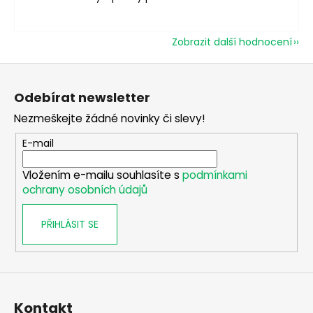
Zobrazit další hodnocení
Z
á
Odebírat newsletter
p
Nezmeškejte žádné novinky či slevy!
a
t
E-mail
í
Vložením e-mailu souhlasíte s
podmínkami
ochrany osobních údajů
PŘIHLÁSIT SE
Kontakt