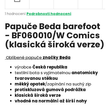
a
j
Průměrné
1 hodnocení
Podrobnosti hodnocení
í
hodnocení
Papuče Beda barefoot
produktu
t
je
?
- BF060010/W Comics
5,0
z
(klasická široká verze)
5
hvězdiček.
Oblíbené papuče
značky Beda
HLEDAT
výrobce
Česká republika
textilní bota s vyjímatelnou
anatomicky
D
tvarovanou stélkou
o
měkký opatek
/zapínání na suchý zip
p
protiskluzová gumová podrážka
o
klasická široká verze
r
vhodné na
normální až širší nohy
u