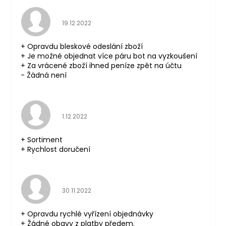
Hodnocení obchodu je 5 z 5 hvězdiček.
19.12.2022
+ Opravdu bleskové odeslání zboží
+ Je možné objednat více páru bot na vyzkoušení
+ Za vrácené zboží ihned peníze zpět na účtu
- Žádná není
Hodnocení obchodu je 5 z 5 hvězdiček.
1.12.2022
+ Sortiment
+ Rychlost doručení
Hodnocení obchodu je 5 z 5 hvězdiček.
30.11.2022
+ Opravdu rychlé vyřízení objednávky
+ Žádné obavy z platby předem.