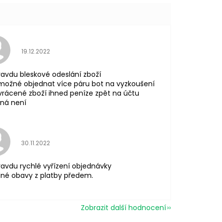
Hodnocení obchodu je 5 z 5 hvězdiček.
19.12.2022
avdu bleskové odeslání zboží
možné objednat více páru bot na vyzkoušení
vrácené zboží ihned peníze zpět na účtu
ná není
Hodnocení obchodu je 5 z 5 hvězdiček.
30.11.2022
avdu rychlé vyřízení objednávky
né obavy z platby předem.
Zobrazit další hodnocení