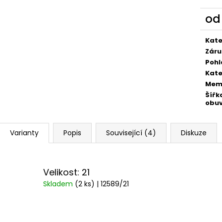
o
Měr
cena
Kate
Záru
Pohl
Kate
Mem
Šířk
obuv
Varianty
Popis
Související (4)
Diskuze
Velikost: 21
Skladem
(2 ks)
| 12589/21