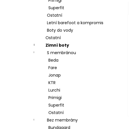
Primigi
Superfit
Ostatní
Letní barefoot a kompromis
Boty do vody
Ostatní
Zimní boty
S membránou
Beda
Fare
Jonap
KTR
Lurchi
Primigi
Superfit
Ostatní
Bez membrány
Bundgaard