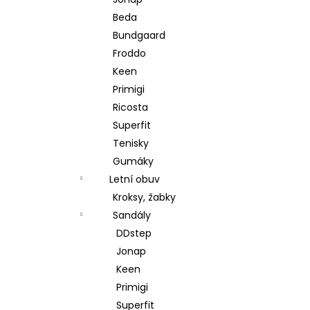
l
Beda
Bundgaard
Froddo
Keen
Primigi
Ricosta
Superfit
Tenisky
Gumáky
Letní obuv
Kroksy, žabky
Sandály
DDstep
Jonap
Keen
Primigi
Superfit