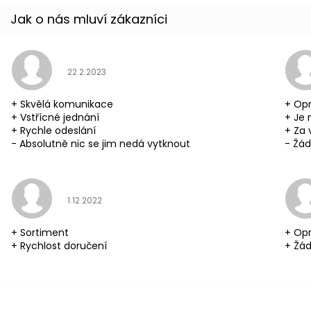
Hodnocení obchodu je 5 z 5 hvězdiček.
22.2.2023
+ Skvělá komunikace
+ Opr
+ Vstřícné jednání
+ Je 
+ Rychle odeslání
+ Za 
- Absolutně nic se jim nedá vytknout
- Žád
Hodnocení obchodu je 5 z 5 hvězdiček.
1.12.2022
+ Sortiment
+ Opr
+ Rychlost doručení
+ Žád