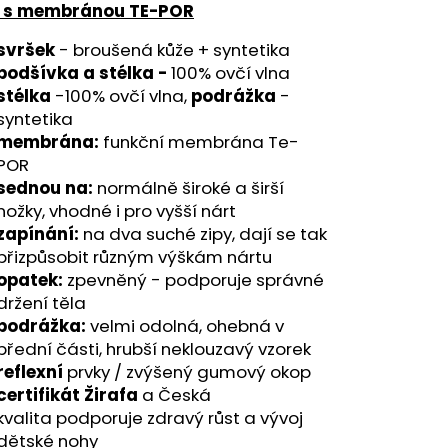
 s membránou TE-POR
svršek
- broušená kůže + syntetika
podšívka a stélka -
100% ovčí vlna
stélka
-100% ovčí vlna,
podrážka
-
syntetika
membrána:
funkční membrána Te-
POR
sednou na:
normálně široké a širší
nožky, vhodné i pro vyšší nárt
zapínání:
na dva suché zipy, dají se tak
přizpůsobit různým výškám nártu
opatek:
zpevněný - podporuje správné
držení těla
podrážka:
velmi odolná, ohebná v
přední části, hrubší neklouzavý vzorek
reflexní
prvky / zvýšený gumový okop
certifikát Žirafa
a Česká
kvalita podporuje zdravý růst a vývoj
dětské nohy