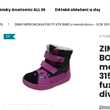
enisky Anatomic ALL IN
Dětské oblečení a doplňk
ty
ZIMNÍ NEPROMOKAVÉ BOTY KTR BARE s membránou - SOB 315 
Co potřebujete najít?
Průmě
4 hod
TIP
hodno
ZI
produ
HLEDAT
je
BO
4,8
z
me
5
Doporučujeme
hvězdi
31
fu
dí
Zimn