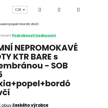
Hledat
Přihlášení
Nákupní
y
Gumovací pero Legami
Jak vybírat botičky
CZK
fuxia+popel+bordó dívčí
košík
rné
nocení
Podrobnosti hodnocení
cení
MNÍ NEPROMOKAVÉ
ktu
TY KTR BARE s
mbránou - SOB
ček.
5
xia+popel+bordó
včí
í obuv
českého výrobce