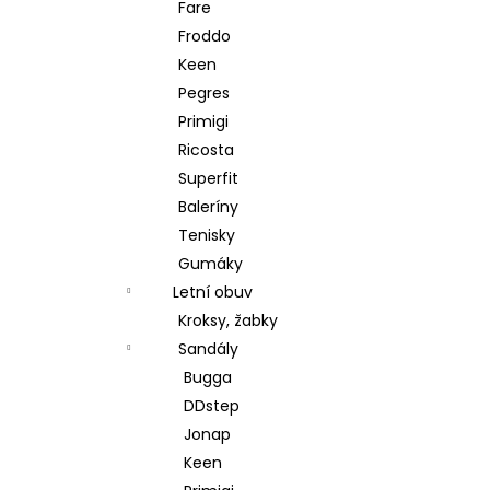
Fare
Froddo
Keen
Pegres
Primigi
Ricosta
Superfit
Baleríny
Tenisky
Gumáky
Letní obuv
Kroksy, žabky
Sandály
Bugga
DDstep
Jonap
Keen