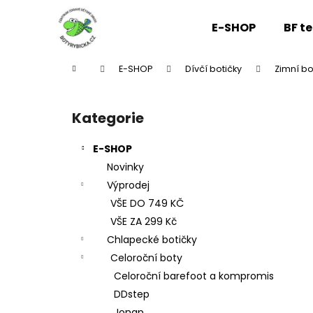
K
Přejít
na
o
E-SHOP
BF t
obsah
Zpět
Zpět
š
do
do
í
Domů
E-SHOP
Dívčí botičky
Zimní bo
k
obchodu
obchodu
P
o
Kategorie
Přeskočit
s
kategorie
t
E-SHOP
r
Novinky
a
Výprodej
n
VŠE DO 749 KČ
n
VŠE ZA 299 Kč
í
Chlapecké botičky
p
Celoroční boty
a
Celoroční barefoot a kompromis
n
DDstep
e
Jonap