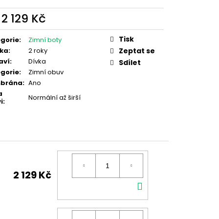
d
2 129 Kč
ná
:
Tisk
gorie
:
Zimní boty
ka
:
2 roky
Zeptat se
aví
:
Dívka
Sdílet
gorie
:
Zimní obuv
brána
:
Ano
a
Normální až širší
i
:
2 129 Kč
DO
KOŠÍKU