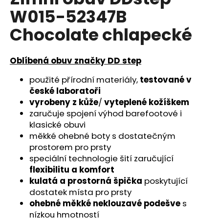
je
a
W015-52347B
0,0
z
j
Chocolate chlapecké
5
í
hvězdiček.
t
Oblíbená obuv značky DD step
?
použité přírodní materiály,
testované v
české laboratoři
vyrobeny z kůže
/
vyteplené kožíškem
zaručuje spojení výhod barefootové i
HLEDAT
klasické obuvi
měkké ohebné boty s dostatečným
prostorem pro prsty
D
speciální technologie šití zaručující
o
flexibilitu a komfort
p
kulatá a prostorná špička
poskytující
o
dostatek místa pro prsty
r
ohebné měkké neklouzavé podešve
s
u
nízkou hmotností