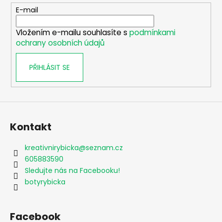
t
E-mail
í
Vložením e-mailu souhlasíte s
podmínkami
ochrany osobních údajů
PŘIHLÁSIT SE
Kontakt
kreativnirybicka
@
seznam.cz
605883590
Sledujte nás na Facebooku!
botyrybicka
Facebook