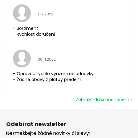
Hodnocení obchodu je 5 z 5 hvězdiček.
1.12.2022
+ Sortiment
+ Rychlost doručení
Hodnocení obchodu je 5 z 5 hvězdiček.
30.11.2022
+ Opravdu rychlé vyřízení objednávky
+ Žádné obavy z platby předem.
Zobrazit další hodnocení
Z
á
Odebírat newsletter
p
Nezmeškejte žádné novinky či slevy!
a