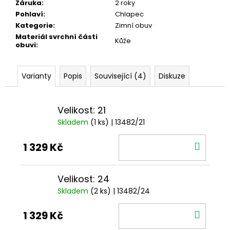
Záruka
:
2 roky
Pohlaví
:
Chlapec
Kategorie
:
Zimní obuv
Materiál svrchní části
Kůže
obuvi
:
Varianty
Popis
Související (4)
Diskuze
Velikost: 21
Skladem
(1 ks)
| 13482/21
DO
1 329 Kč
KOŠÍ
Velikost: 24
Skladem
(2 ks)
| 13482/24
DO
1 329 Kč
KOŠÍ