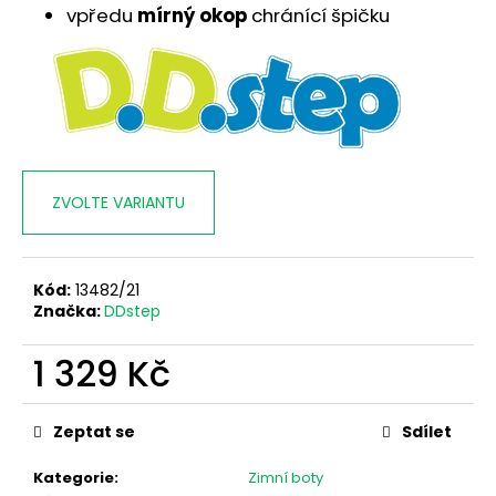
č
vpředu
mírný okop
chránící špičku
u
j
e
m
e
ZVOLTE VARIANTU
Kód:
13482/21
Značka:
DDstep
1 329 Kč
Měrná
cena:
Zeptat se
Sdílet
Kategorie
:
Zimní boty