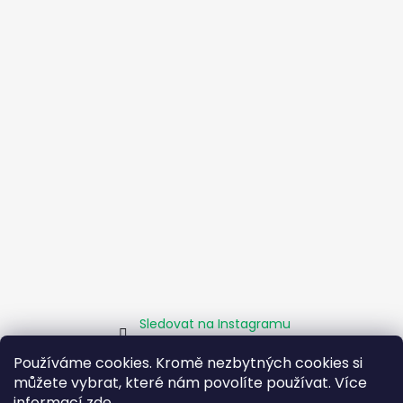
Sledovat na Instagramu
Používáme cookies. Kromě nezbytných cookies si
můžete vybrat, které nám povolíte používat. Více
Homepage
Obchodní podmínky
Kamenné pobočky
informací
zde
.
Facebook
Instagram
Pomáháme