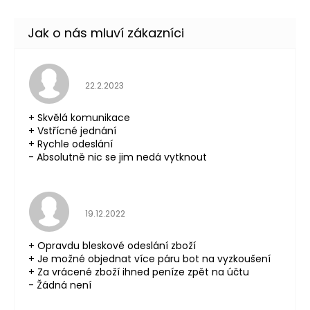
Hodnocení obchodu je 5 z 5 hvězdiček.
22.2.2023
+ Skvělá komunikace
+ Vstřícné jednání
+ Rychle odeslání
- Absolutně nic se jim nedá vytknout
Hodnocení obchodu je 5 z 5 hvězdiček.
19.12.2022
+ Opravdu bleskové odeslání zboží
+ Je možné objednat více páru bot na vyzkoušení
+ Za vrácené zboží ihned peníze zpět na účtu
- Žádná není