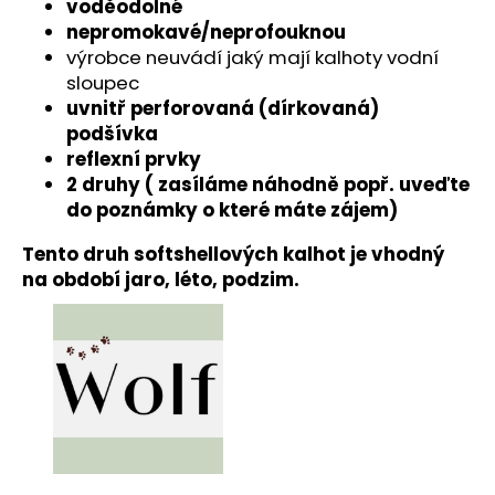
č
voděodolné
u
nepromokavé/neprofouknou
j
výrobce neuvádí jaký mají kalhoty vodní
e
sloupec
m
uvnitř perforovaná (dírkovaná)
e
podšívka
reflexní prvky
2 druhy ( zasíláme náhodně popř. uveďte
do poznámky o které máte zájem)
Tento druh softshellových kalhot je vhodný
na období jaro, léto, podzim.