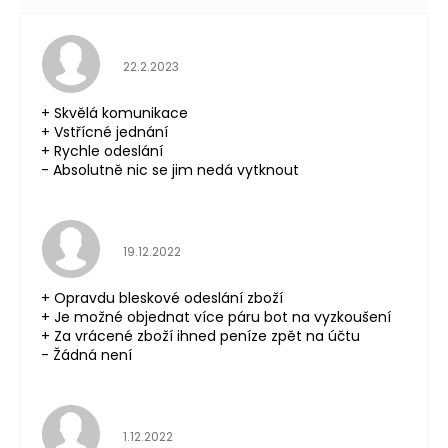
Hodnocení obchodu je 5 z 5 hvězdiček.
22.2.2023
+ Skvělá komunikace
+ Vstřícné jednání
+ Rychle odeslání
- Absolutně nic se jim nedá vytknout
Hodnocení obchodu je 5 z 5 hvězdiček.
19.12.2022
+ Opravdu bleskové odeslání zboží
+ Je možné objednat více páru bot na vyzkoušení
+ Za vrácené zboží ihned peníze zpět na účtu
- Žádná není
Hodnocení obchodu je 5 z 5 hvězdiček.
1.12.2022