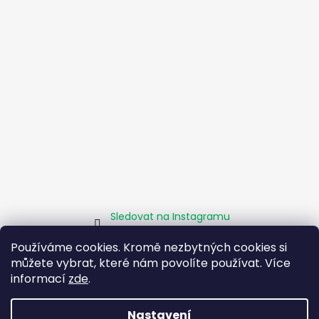
Sledovat na Instagramu
Používáme cookies. Kromě nezbytných cookies si
můžete vybrat, které nám povolíte používat. Více
Homepage
Obchodní podmínky
Kamenné pobočky
Facebook
Instagram
Pomáháme
informací
zde
.
Zásady sociálního podniku
O projektu EU
Nastavení