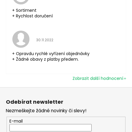
+ Sortiment
+ Rychlost doručení
Hodnocení obchodu je 5 z 5 hvězdiček.
30.11.2022
+ Opravdu rychlé vyřízení objednávky
+ Žádné obavy z platby předem.
Zobrazit další hodnocení
Z
á
Odebírat newsletter
p
Nezmeškejte žádné novinky či slevy!
a
t
E-mail
í