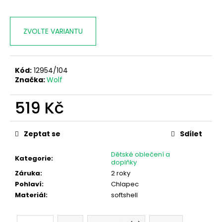
ZVOLTE VARIANTU
Kód:
12954/104
Značka:
Wolf
519 Kč
Měrná
cena:
Zeptat se
Sdílet
Dětské oblečení a
Kategorie
:
doplňky
Záruka
:
2 roky
Pohlaví
:
Chlapec
Materiál
:
softshell