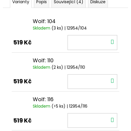
Varianty
Popis
Související (4)
Diskuze
Wolf: 104
Skladem
(3 ks)
| 12954/104
DO
519 Kč
KOŠÍ
Wolf: 110
Skladem
(2 ks)
| 12954/110
DO
519 Kč
KOŠÍ
Wolf: 116
Skladem
(>5 ks)
| 12954/116
DO
519 Kč
KOŠÍ