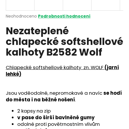
a
j
Průměrné
Neohodnoceno
Podrobnosti hodnocení
í
hodnocení
Nezateplené
produktu
t
je
?
chlapecké softshellové
0,0
z
kalhoty B2582 Wolf
5
hvězdiček.
Chlapecké softshellové kalhoty zn. WOLF
(jarní
HLEDAT
lehké)
D
Jsou voděodolné, nepromokavé a navíc
se hodí
o
do města i na
běžné nošení
.
p
o
2 kapsy na zip
r
v pase do širší bavlněné gumy
u
odolné proti povětrnostním vlivům